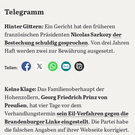
Telegramm
Hinter Gittern:
Ein Gericht hat den früheren
französischen Präsidenten
Nicolas Sarkozy
der
Bestechung schuldig gesprochen
. Von drei Jahren
Haft werden zwei zur Bewährung ausgesetzt.
auf Facebook teilen
auf X teilen
per WhatsApp teilen
per E-Mail teilen
Artikel aufrufen
Teilen:
Keine Klage:
Das Familienoberhaupt der
Hohenzollern,
Georg Friedrich Prinz von
Preußen
, hat vier Tage vor dem
Verhandlungstermin
sein Eil-Verfahren gegen die
Brandenburger Linke
eingestellt
. Die Partei habe
die falschen Angaben auf ihrer Webseite korrigiert.