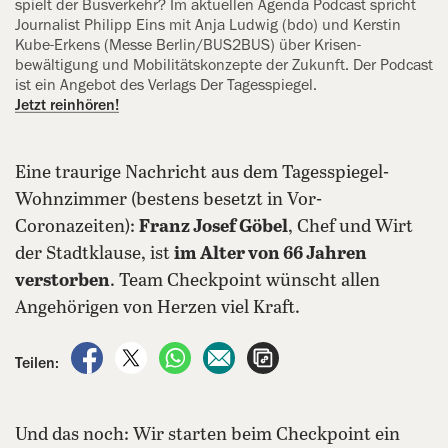
spielt der Bus­verkehr? Im aktuellen Agenda Podcast spricht
Journalist Philipp Eins mit Anja Ludwig (bdo) und Kerstin
Kube-Erkens (Messe Berlin/BUS2BUS) über Krisen­
bewältigung und Mobilitäts­konzepte der Zukunft. Der Podcast
ist ein Angebot des Verlags Der Tagesspiegel.
Jetzt reinhören!
Eine traurige Nachricht aus dem Tagesspiegel-
Wohnzimmer (bestens besetzt in Vor-
Coronazeiten):
Franz Josef Göbel
, Chef und Wirt
der Stadtklause, ist
im Alter von 66 Jahren
verstorben
. Team Checkpoint wünscht allen
Angehörigen von Herzen viel Kraft.
auf Facebook teilen
auf X teilen
per WhatsApp teilen
per E-Mail teilen
Artikel aufrufen
Teilen:
Und das noch: Wir starten beim Checkpoint ein