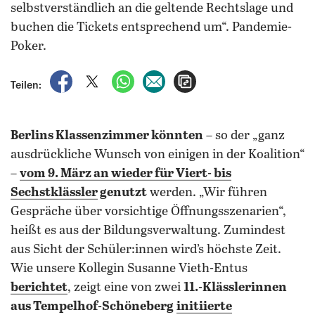
selbstverständlich an die geltende Rechtslage und
buchen die Tickets entsprechend um“. Pandemie-
Poker.
auf Facebook teilen
auf X teilen
per WhatsApp teilen
per E-Mail teilen
Artikel aufrufen
Teilen:
Berlins Klassenzimmer könnten
– so der „ganz
ausdrückliche Wunsch von einigen in der Koalition“
–
vom 9. März an wieder für Viert- bis
Sechstklässler
genutzt
werden. „Wir führen
Gespräche über vorsichtige Öffnungsszenarien“,
heißt es aus der Bildungsverwaltung. Zumindest
aus Sicht der Schüler:innen wird’s höchste Zeit.
Wie unsere Kollegin Susanne Vieth-Entus
berichtet
, zeigt eine von zwei
11.-Klässlerinnen
aus Tempelhof-Schöneberg
initiierte