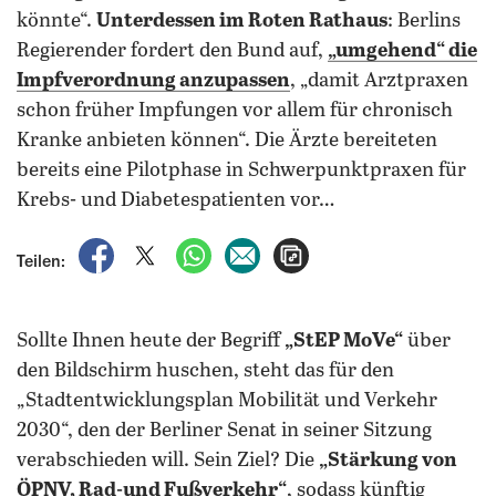
könnte“.
Unterdessen im Roten Rathaus
: Berlins
Regierender fordert den Bund auf,
„umgehend“ die
Impfverordnung anzupassen
, „damit Arztpraxen
schon früher Impfungen vor allem für chronisch
Kranke anbieten können“. Die Ärzte bereiteten
bereits eine Pilotphase in Schwerpunktpraxen für
Krebs- und Diabetespatienten vor…
auf Facebook teilen
auf X teilen
per WhatsApp teilen
per E-Mail teilen
Artikel aufrufen
Teilen:
Sollte Ihnen heute der Begriff
„StEP MoVe“
über
den Bildschirm huschen, steht das für den
„Stadtentwicklungsplan Mobilität und Verkehr
2030“, den der Berliner Senat in seiner Sitzung
verabschieden will. Sein Ziel? Die
„Stärkung von
ÖPNV, Rad-und Fußverkehr“
, sodass künftig