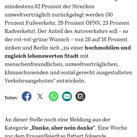
mindestens 82 Prozent der Strecken
umweltverträglich zurückgelegt werden (30
Prozent Fußverkehr, 29 Prozent ÖPNV, 23 Prozent
Radverkehr). Der Anteil des Autoverkehrs soll – so
der rot-rot-grüne Wunsch – von 28 auf 18 Prozent
sinken und Berlin sich „zu einer
hochmobilen und
zugleich lebenswerten Stadt
mit
menschenfreundlichen, umweltverträglichen,
klimaschonenden und sozial gerecht ausgestalteten
Verkehrsangeboten“ entwickeln.
auf Facebook teilen
auf X teilen
per WhatsApp teilen
per E-Mail teilen
Artikel aufrufen
Teilen:
An dieser Stelle noch eine Meldung aus der
Kategorie
„Danke, aber nein danke“
. Eine Woche
vor dem Frauen(feier)tag flattert folgende