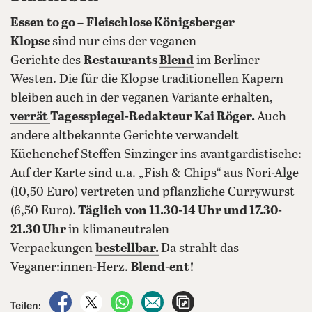
Essen to go –
Fleischlose Königsberger
Klopse
sind nur eins der veganen
Gerichte
des
Restaurants
Blend
im Berliner
Westen. Die für die Klopse traditionellen Kapern
bleiben auch in der veganen Variante erhalten,
verrät
Tagesspiegel-Redakteur Kai Röger.
Auch
andere altbekannte Gerichte verwandelt
Küchenchef Steffen Sinzinger ins avantgardistische:
Auf der Karte sind u.a. „Fish & Chips“ aus Nori-Alge
(10,50 Euro) vertreten und pflanzliche Currywurst
(6,50 Euro).
Täglich von 11.30-14 Uhr und 17.30-
21.30 Uhr
in klimaneutralen
Verpackungen
bestellbar.
Da strahlt das
Veganer:innen-Herz.
Blend-ent!
auf Facebook teilen
auf X teilen
per WhatsApp teilen
per E-Mail teilen
Artikel aufrufen
Teilen: