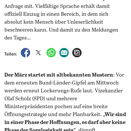
Anfrage mit. Vielfältige Sprache erhält damit
offiziell Einzug in einen Bereich, in dem sich
absolut kein Mensch über Unleserlichkeit
beschweren kann. Und damit zu den Meldungen
des Tages…
auf Facebook teilen
auf X teilen
per WhatsApp teilen
per E-Mail teilen
Artikel aufrufen
Teilen:
Der März startet mit altbekannten Mustern
: Vor
dem erneuten Bund-Länder-Gipfel am Mittwoch
werden erneut Lockerungs-Rufe laut. Vizekanzler
Olaf Scholz (SPD) und mehrere
Ministerpräsidenten pochen auf eine breite
Öffnungsstrategie und mehr Planbarkeit.
„Wir sind
in einer Phase der Hoffnungen, es darf aber keine
Phase der Sorglosigkeit sein“
, dämpft