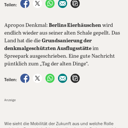
auf Facebook teilen
auf X teilen
per WhatsApp teilen
per E-Mail teilen
Artikel aufrufen
Teilen:
Apropos Denkmal:
Berlins Eierhäuschen
wird
endlich wieder aus seiner alten Schale gepellt. Das
Land hat die die
Grundsanierung der
denkmalgeschützten Ausflugsstätte
im
Spreepark ausgeschrieben. Eine gute Nachricht
püntklich zum „Tag der alten Dinge“.
auf Facebook teilen
auf X teilen
per WhatsApp teilen
per E-Mail teilen
Artikel aufrufen
Teilen:
Anzeige
Wie sieht die Mobilität der Zukunft aus und welche Rolle