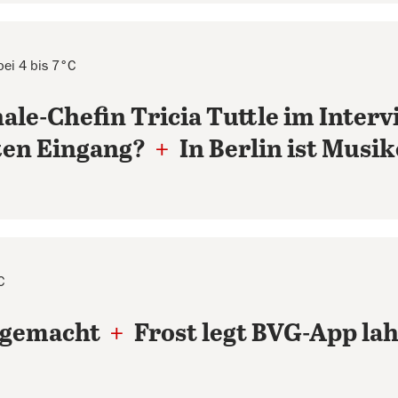
bei 4 bis 7°C
le-Chefin Tricia Tuttle im Inter
ten Eingang?
+
In Berlin ist Musi
C
t gemacht
+
Frost legt BVG-App l