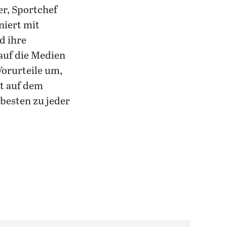
er, Sportchef
niert mit
d ihre
auf die Medien
Vorurteile um,
rt auf dem
besten zu jeder