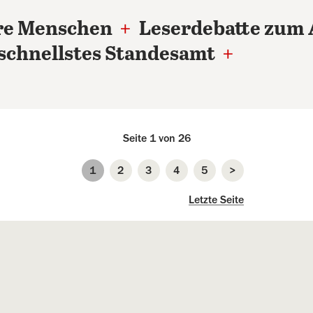
ere Menschen
+
Leserdebatte zum 
 schnellstes Standesamt
+
Seite 1 von 26
1
2
3
4
5
>
Seite
Seite
Seite
Seite
Seite
nächste Seite
Letzte Seite