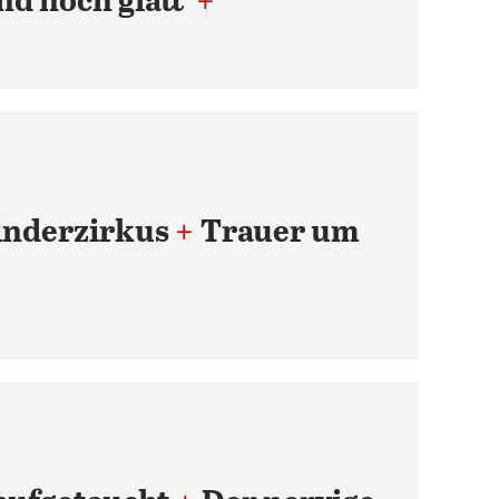
nd noch glatt
+
inderzirkus
+
Trauer um