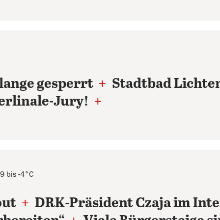
lange gesperrt
+
Stadtbad Lichte
erlinale-Jury!
+
9 bis -4°C
out
+
DRK-Präsident Czaja im Inte