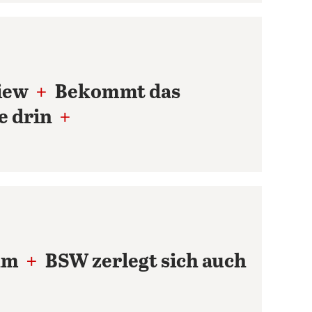
view
+
Bekommt das
ke drin
+
ahm
+
BSW zerlegt sich auch