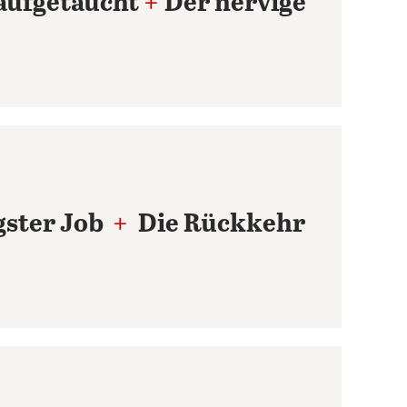
aufgetaucht
+
Der nervige
gster Job
+
Die Rückkehr