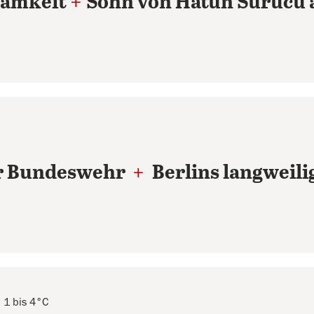
samkeit
+
Sohn von Hatun Sürücü 
er Bundeswehr
+
Berlins langweili
 1 bis 4°C