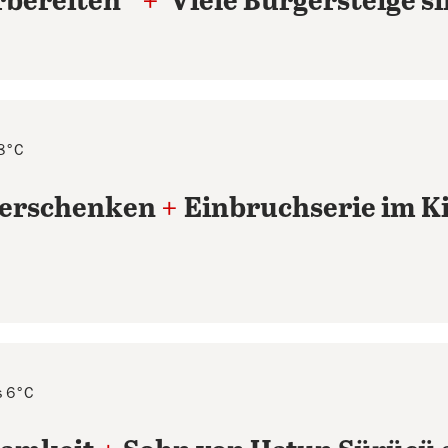
rbereiten“
+
Viele Bürgersteige si
 8°C
verschenken
+
Einbruchserie im K
s 6°C