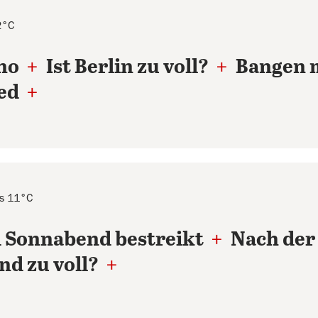
2°C
ino
+
Ist Berlin zu voll?
+
Bangen m
ied
+
is 11°C
d Sonnabend bestreikt
+
Nach der 
und zu voll?
+