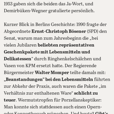
1953 gaben sich die beiden das Ja-Wort, und
Demirbüken-Wegner gratulierte persönlich.
Kurzer Blick in Berlins Geschichte: 1990 fragte der
Abgeordnete
Ernst-Christoph Bösener
(SPD) den
Senat, warum man zum Jahresbeginn die „bei
vielen Jubilaren
beliebten repräsentativen
Geschenkpakete mit Lebensmitteln und
Delikatessen
“ durch Ringhenkelschälchen und
Vasen von KPM ersetzt hatte. Der Regierende
Bürgermeister
Walter Momper
teilte damals mit:
„Beanstandungen“ bei den Lebensmitteln
führten
zur Abkehr der Praxis, auch waren die Pakete „im
Verhältnis zur enthaltenen Ware“
schlicht zu
teuer
. Wermutstropfen für Porzellanskeptiker:
Man konnte sich stattdessen auch einen Opern-