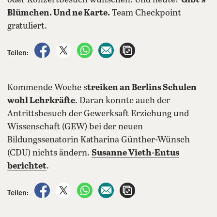
oder Konzertbesuch wünschen. Und heute?
Gibt’s
Blümchen. Und ne Karte.
Team Checkpoint
gratuliert.
auf Facebook teilen
auf X teilen
per WhatsApp teilen
per E-Mail teilen
Artikel aufrufen
Teilen:
Kommende Woche s
treiken an Berlins Schulen
wohl Lehrkräfte
. Daran konnte auch der
Antrittsbesuch der Gewerksaft Erziehung und
Wissenschaft (GEW) bei der neuen
Bildungssenatorin Katharina Günther-Wünsch
(CDU) nichts ändern.
Susanne Vieth-Entus
berichtet
.
auf Facebook teilen
auf X teilen
per WhatsApp teilen
per E-Mail teilen
Artikel aufrufen
Teilen: