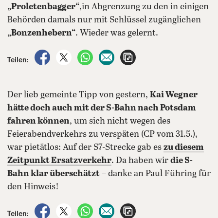
„Proletenbagger“
,in Abgrenzung zu den in einigen
Behörden damals nur mit Schlüssel zugänglichen
„Bonzenhebern“
. Wieder was gelernt.
auf Facebook teilen
auf X teilen
per WhatsApp teilen
per E-Mail teilen
Artikel aufrufen
Teilen:
Der lieb gemeinte Tipp von gestern,
Kai Wegner
hätte doch auch mit der S-Bahn nach Potsdam
fahren können
, um sich nicht wegen des
Feierabendverkehrs zu verspäten (CP vom 31.5.),
war pietätlos: Auf der S7-Strecke gab es
zu diesem
Zeitpunkt Ersatzverkehr
. Da haben wir
die S-
Bahn klar überschätzt
– danke an Paul Führing für
den Hinweis!
auf Facebook teilen
auf X teilen
per WhatsApp teilen
per E-Mail teilen
Artikel aufrufen
Teilen: