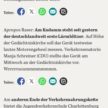
auf Facebook teilen
auf X teilen
per WhatsApp teilen
per E-Mail teilen
Artikel aufrufen
Teilen:
Apropos Raser:
Am Kudamm steht seit gestern
der deutschlandweit erste Lärmblitzer
. Auf Höhe
der Gedächtniskirche soll das Gerät testweise
lautes Motorengeheul messen. Verkehrssenatorin
Manja Schreiner (CDU) stellte das Gerät am
Mittwoch an der Gedächtniskirche vor.
Wrrrrruuummmmmmmm.
auf Facebook teilen
auf X teilen
per WhatsApp teilen
per E-Mail teilen
Artikel aufrufen
Teilen:
Am
anderen Ende der Verkehrsnahrungskette
bietet die Jugendverkehrsschule Charlottenburg