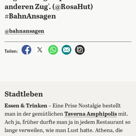
anderen Zug'. (@RosaHut)
#BahnAnsagen
@bahnansagen
auf Facebook teilen
auf X teilen
per WhatsApp teilen
per E-Mail teilen
Artikel aufrufen
Teilen:
Stadtleben
Essen & Trinken
– Eine Prise Nostalgie bestellt
man in der gemütlichen
Taverna Amphipolis
mit.
Ach ja, früher durfte man ja in jedem Restaurant so
lange verweilen, wie man Lust hatte. Athena, die