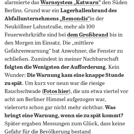
alarmierte das
Warnsystem „Katwarn“
den Süden
Berlins. Grund war ein
Lagerhallenbrand des
Abfallunternehmens
„Remondis“
in der
Neuköllner Lahnstraße, mehr als 100
Feuerwehrkräfte sind bei
dem Großbrand
bis in
den Morgen im Einsatz. Die „mittlere
Gefahrenwarnung“ bat Anwohner, die Fenster zu
schließen. Zumindest in meiner Nachbarschaft
folgten die
Wenigsten der Aufforderung
. Kein
Wunder:
Die Warnung kam eine knappe Stunde
zu spät
. Um kurz vor neun war die riesige
Rauchschwade (
Fotos hier
), die um etwa viertel vor
acht am Berliner Himmel aufgezogen war,
vielerorts schon gar nicht mehr sichtbar.
Was
bringt eine Warnung, wenn sie zu spät kommt?
Später ergaben Messungen zum Glück, dass keine
Gefahr für die Bevölkerung bestand