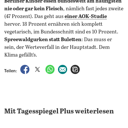
Berliner Kinder essen bundesweit am häufigsten
nie oder gar kein Fleisch
, nämlich fast jedes zweite
(47 Prozent). Das geht aus
einer AOK-Studie
hervor. 18 Prozent ernähren sich komplett
vegetarisch, im Bundesschnitt sind es 10 Prozent.
Spreewaldgurken statt Buletten
: Das muss er
sein, der Werteverfall in der Hauptstadt. Dem
Klima gefällt’s.
auf Facebook teilen
auf X teilen
per WhatsApp teilen
per E-Mail teilen
Artikel aufrufen
Teilen:
Mit Tagesspiegel Plus weiterlesen