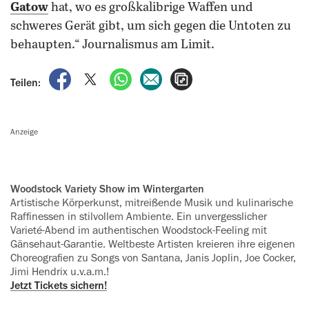
Gatow
hat, wo es großkalibrige Waffen und
schweres Gerät gibt, um sich gegen die Untoten zu
behaupten.“ Journalismus am Limit.
auf Facebook teilen
auf X teilen
per WhatsApp teilen
per E-Mail teilen
Artikel aufrufen
Teilen:
Anzeige
Woodstock Variety Show im Wintergarten
Artistische Körperkunst, mitreißende Musik und kulinarische
Raffinessen in stilvollem Ambiente. Ein unvergesslicher
Varieté-Abend im authentischen Woodstock-Feeling mit
Gänsehaut-Garantie. Weltbeste Artisten kreieren ihre eigenen
Choreografien zu Songs von Santana, Janis Joplin, Joe Cocker,
Jimi Hendrix u.v.a.m.!
Jetzt Tickets sichern!