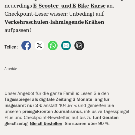
neuerdings
E-Scooter- und E-Bike-Kurse
an.
Checkpoint-Leser wissen: Unbedingt auf
Verkehrsschulen-lahmlegende Krähen
aufpassen!
auf Facebook teilen
auf X teilen
per WhatsApp teilen
per E-Mail teilen
Artikel aufrufen
Teilen:
Anzeige
Unser Angebot für die ganze Familie: Lesen Sie den
Tagesspiegel als ‍digitale Zeitung 3 Monate lang für
insgesamt nur 3 €
anstatt 104,97 € und genießen Sie
unseren
preisgekrönten Journalismus
, inklusive ‍Tagesspiegel
Plus und Checkpoint-Newsletter, auf bis zu
fünf Geräten
gleichzeitig
.
Gleich bestellen
.
Sie sparen über 90 %.