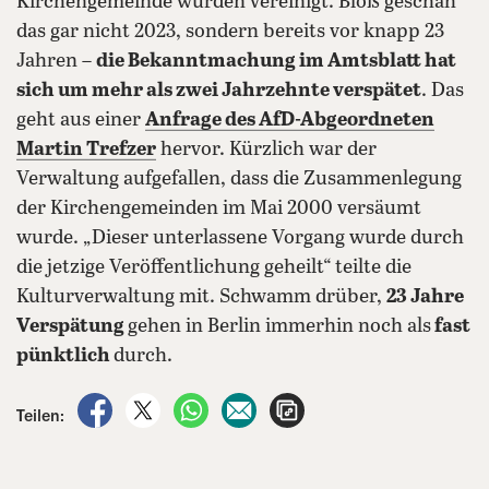
Kirchengemeinde wurden vereinigt. Bloß geschah
das gar nicht 2023, sondern bereits vor knapp 23
Jahren –
die Bekanntmachung im Amtsblatt hat
sich um mehr als zwei Jahrzehnte verspätet
. Das
geht aus einer
Anfrage des AfD-Abgeordneten
Martin Trefzer
hervor. Kürzlich war der
Verwaltung aufgefallen, dass die Zusammenlegung
der Kirchengemeinden im Mai 2000 versäumt
wurde. „Dieser unterlassene Vorgang wurde durch
die jetzige Veröffentlichung geheilt“ teilte die
Kulturverwaltung mit. Schwamm drüber,
23 Jahre
Verspätung
gehen in Berlin immerhin noch als
fast
pünktlich
durch.
auf Facebook teilen
auf X teilen
per WhatsApp teilen
per E-Mail teilen
Artikel aufrufen
Teilen: