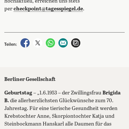
hochaktuell, erreichen uns stets
per
checkpoint@tagesspiegel.de
.
auf Facebook teilen
auf X teilen
per WhatsApp teilen
per E-Mail teilen
Artikel aufrufen
Teilen:
Berliner Gesellschaft
Geburtstag
– „1.6.1953 – der Zwillingsfrau
Brigida
B.
die allerherzlichsten Glückwünsche zum 70.
Jahrestag. Für eine tierische Gesundheit werden
Krebstochter Anne, Skorpiontochter Katja und
Steinbockmann Hanskarl alle Daumen für das