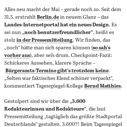
Alles neu macht der Mai – gerade noch so. Seit dem
31.5. erstrahlt
Berlin.de
in neuem Glanz – das
Landes-Internetportal hat ein neues Design
. Es
sei nun
„noch benutzerfreundlicher“
, heißt es
stolz
in der Pressemitteilung
. Wir finden, das
„noch“ hätte man sich sparen können (
so sah’s
vorher aus
), aber sei’s drum. Checkpoint-Fazit:
Schickeres Aussehen, klarere Sprache –
Bürgeramts-Termine gibt’s trotzdem keine
.
„Selten war faktisches Elend schöner verpackt“,
kommentiert Tagesspiegel-Kollege
Bernd Matthies
.
Gestolpert sind wir über die
„3.600
Redakteurinnen und Redakteure“
, die laut
Pressemitteilung „tagtäglich das größte Stadtportal
Deutschlands“ gestalten. 3.600?! Beim Tagesspiegel