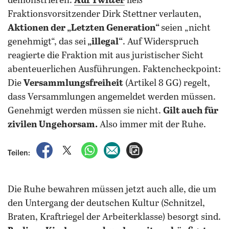
demonstrieren.
Auf Twitter
ließ
Fraktionsvorsitzender Dirk Stettner verlauten,
Aktionen der „Letzten Generation“
seien „nicht
genehmigt“, das sei
„illegal“
. Auf Widerspruch
reagierte die Fraktion mit aus juristischer Sicht
abenteuerlichen Ausführungen. Faktencheckpoint:
Die
Versammlungsfreiheit
(Artikel 8 GG) regelt,
dass Versammlungen angemeldet werden müssen.
Genehmigt werden müssen sie nicht.
Gilt auch für
zivilen Ungehorsam.
Also immer mit der Ruhe.
auf Facebook teilen
auf X teilen
per WhatsApp teilen
per E-Mail teilen
Artikel aufrufen
Teilen:
Die Ruhe bewahren müssen jetzt auch alle, die um
den Untergang der deutschen Kultur (Schnitzel,
Braten, Kraftriegel der Arbeiterklasse) besorgt sind.