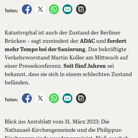
auf Facebook teilen
auf X teilen
per WhatsApp teilen
per E-Mail teilen
Artikel aufrufen
Teilen:
Katastrophal ist auch der Zustand der Berliner
Brücken – sagt zumindest der
ADAC
und
fordert
mehr Tempo bei der Sanierung
. Das bekräftigte
Verkehrsvorstand Martin Koller am Mittwoch auf
einer Pressekonferenz.
Seit fünf Jahren
sei
bekannt, dass sie sich in einem schlechten Zustand
befänden.
auf Facebook teilen
auf X teilen
per WhatsApp teilen
per E-Mail teilen
Artikel aufrufen
Teilen:
Blick ins Amtsblatt vom 31. März 2023: Die
Nathanael-Kirchengemeinde und die Philippus-