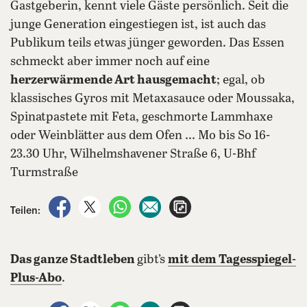
Gastgeberin, kennt viele Gäste persönlich. Seit die
junge Generation eingestiegen ist, ist auch das
Publikum teils etwas jünger geworden. Das Essen
schmeckt aber immer noch auf eine
herzerwärmende Art hausgemacht
; egal, ob
klassisches Gyros mit Metaxasauce oder Moussaka,
Spinatpastete mit Feta, geschmorte Lammhaxe
oder Weinblätter aus dem Ofen ... Mo bis So 16-
23.30 Uhr, Wilhelmshavener Straße 6, U-Bhf
Turmstraße
auf Facebook teilen
auf X teilen
per WhatsApp teilen
per E-Mail teilen
Artikel aufrufen
Teilen:
Das ganze Stadtleben
gibt’s
mit dem Tagesspiegel-
Plus-Abo
.