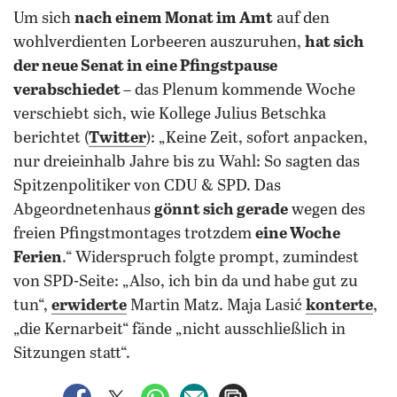
Um sich
nach einem Monat im Amt
auf den
wohlverdienten Lorbeeren auszuruhen,
hat sich
der neue Senat in eine Pfingstpause
verabschiedet
– das Plenum kommende Woche
verschiebt sich, wie Kollege Julius Betschka
berichtet (
Twitter
): „Keine Zeit, sofort anpacken,
nur dreieinhalb Jahre bis zu Wahl: So sagten das
Spitzenpolitiker von CDU & SPD. Das
Abgeordnetenhaus
gönnt sich gerade
wegen des
freien Pfingstmontages trotzdem
eine Woche
Ferien
.“ Widerspruch folgte prompt, zumindest
von SPD-Seite: „Also, ich bin da und habe gut zu
tun“,
erwiderte
Martin Matz. Maja Lasić
konterte
,
„die Kernarbeit“ fände „nicht ausschließlich in
Sitzungen statt“.
auf Facebook teilen
auf X teilen
per WhatsApp teilen
per E-Mail teilen
Artikel aufrufen