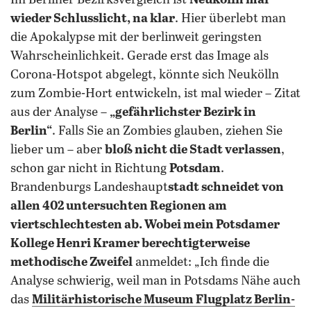
Im Berliner Bezirksvergleich ist
Neukölln mal
wieder Schlusslicht, na klar
. Hier überlebt man
die Apokalypse mit der berlinweit geringsten
Wahrscheinlichkeit. Gerade erst das Image als
Corona-Hotspot abgelegt, könnte sich Neukölln
zum Zombie-Hort entwickeln, ist mal wieder – Zitat
aus der Analyse –
„gefährlichster Bezirk in
Berlin“
. Falls Sie an Zombies glauben, ziehen Sie
lieber um – aber
bloß nicht die Stadt verlassen
,
schon gar nicht in Richtung
Potsdam
.
Brandenburgs Landeshaupt
stadt schneidet von
allen 402 untersuchten Regionen am
viertschlechtesten ab. Wobei mein Potsdamer
Kollege Henri Kramer berechtigterweise
methodische Zweifel
anmeldet: „Ich finde die
Analyse schwierig, weil man in Potsdams Nähe auch
das
Militärhistorische Museum Flugplatz Berlin-