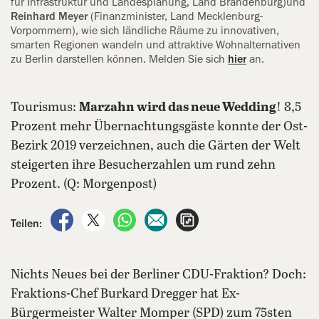
für Infrastruktur und Landesplanung, Land Brandenburg)und
Reinhard Meyer
(Finanzminister, Land Mecklenburg-
Vorpommern), wie sich ländliche Räume zu innovativen,
smarten Regionen wandeln und attraktive Wohnalternativen
zu Berlin darstellen können. Melden Sie sich
hier
an.
Tourismus:
Marzahn wird das neue Wedding
! 8,5
Prozent mehr Übernachtungsgäste konnte der Ost-
Bezirk 2019 verzeichnen, auch die Gärten der Welt
steigerten ihre Besucherzahlen um rund zehn
Prozent. (Q: Morgenpost)
auf Facebook teilen
auf X teilen
per WhatsApp teilen
per E-Mail teilen
Artikel aufrufen
Teilen:
Nichts Neues bei der Berliner CDU-Fraktion? Doch:
Fraktions-Chef Burkard Dregger hat Ex-
Bürgermeister Walter Momper (SPD) zum 75sten