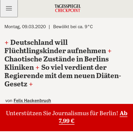
Kostenlos anmelden
Montag, 09.03.2020
Bewölkt bei ca. 9°C
+
Deutschland will
Flüchtlingskinder aufnehmen
+
Chaotische Zustände in Berlins
Kliniken
+
So viel verdient der
Regierende mit dem neuen Diäten-
Gesetz
+
von
Felix Hackenbruch
Unterstützen Sie Journalismus für Berlin!
Ab
7,99 €