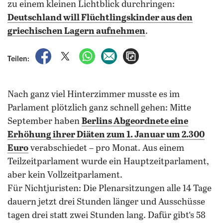
zu einem kleinen Lichtblick durchringen:
Deutschland will Flüchtlingskinder aus den
griechischen Lagern aufnehmen
.
auf Facebook teilen
auf X teilen
per WhatsApp teilen
per E-Mail teilen
Artikel aufrufen
Teilen:
Nach ganz viel Hinterzimmer musste es im
Parlament plötzlich ganz schnell gehen: Mitte
September haben
Berlins Abgeordnete eine
Erhöhung ihrer Diäten zum 1. Januar um 2.300
Euro
verabschiedet – pro Monat. Aus einem
Teilzeitparlament wurde ein Hauptzeitparlament,
aber kein Vollzeitparlament.
Für Nichtjuristen: Die Plenarsitzungen alle 14 Tage
dauern jetzt drei Stunden länger und Ausschüsse
tagen drei statt zwei Stunden lang. Dafür gibt‘s 58