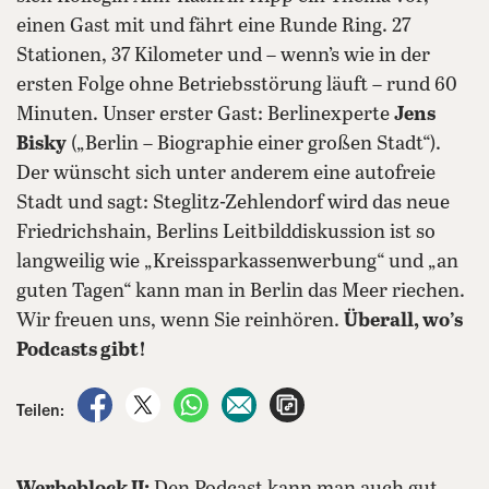
einen Gast mit und fährt eine Runde Ring. 27
Stationen, 37 Kilometer und – wenn’s wie in der
ersten Folge ohne Betriebsstörung läuft – rund 60
Minuten. Unser erster Gast: Berlinexperte
Jens
Bisky
(„Berlin – Biographie einer großen Stadt“).
Der wünscht sich unter anderem eine autofreie
Stadt und sagt: Steglitz-Zehlendorf wird das neue
Friedrichshain, Berlins Leitbilddiskussion ist so
langweilig wie „Kreissparkassenwerbung“ und „an
guten Tagen“ kann man in Berlin das Meer riechen.
Wir freuen uns, wenn Sie reinhören.
Überall, wo’s
Podcasts gibt!
auf Facebook teilen
auf X teilen
per WhatsApp teilen
per E-Mail teilen
Artikel aufrufen
Teilen: