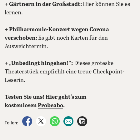
+ Gärtnern in der Großstadt:
Hier können Sie es
lernen.
+ Philharmonie-Konzert wegen Corona
verschoben:
Es gibt noch Karten für den
Ausweichtermin.
+ „Unbedingt hingehen!“:
Dieses groteske
Theaterstück empfiehlt eine treue Checkpoint-
Leserin.
Testen Sie
uns! Hier geht's zum
kostenlosen
Probeabo
.
auf Facebook teilen
auf X teilen
per WhatsApp teilen
per E-Mail teilen
Artikel aufrufen
Teilen: