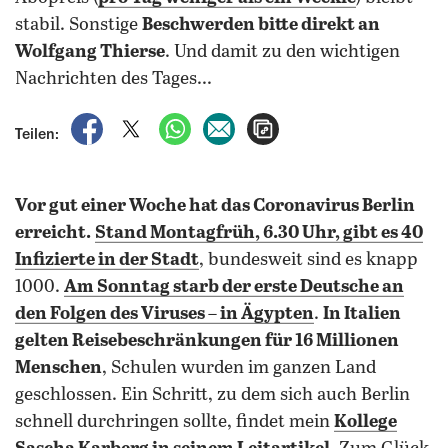
stabil. Sonstige
Beschwerden bitte direkt an
Wolfgang Thierse
. Und damit zu den wichtigen
Nachrichten des Tages...
auf Facebook teilen
auf X teilen
per WhatsApp teilen
per E-Mail teilen
Artikel aufrufen
Teilen:
Vor gut einer Woche hat das Coronavirus Berlin
erreicht.
Stand Montagfrüh, 6.30 Uhr, gibt es 40
Infizierte in der Stadt
, bundesweit sind es knapp
1000.
Am Sonntag starb der erste Deutsche an
den Folgen des Viruses – in Ägypten
.
In Italien
gelten Reisebeschränkungen für 16 Millionen
Menschen
, Schulen wurden im ganzen Land
geschlossen. Ein Schritt, zu dem sich auch Berlin
schnell durchringen sollte, findet mein
Kollege