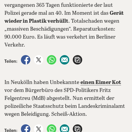
vergangenen 365 Tagen funktionierte der laut
Polizei gerade mal an 40. Im Moment ist das
Gerät
wieder in Plastik verhüllt
. Totalschaden wegen
„massiven Beschädigungen“. Reparaturkosten:
90.000 Euro. Es läuft was verkehrt im Berliner
Verkehr.
auf Facebook teilen
auf X teilen
per WhatsApp teilen
per E-Mail teilen
Artikel aufrufen
Teilen:
In Neukölln haben Unbekannte
einen Eimer Kot
vor dem Bürgerbüro des SPD-Politikers Fritz
Felgentreu (MdB) abgestellt. Nun ermittelt der
polizeiliche Staatsschutz beim Landeskriminalamt
wegen Beleidigung. Scheiß-Aktion.
auf Facebook teilen
auf X teilen
per WhatsApp teilen
per E-Mail teilen
Artikel aufrufen
Teilen: