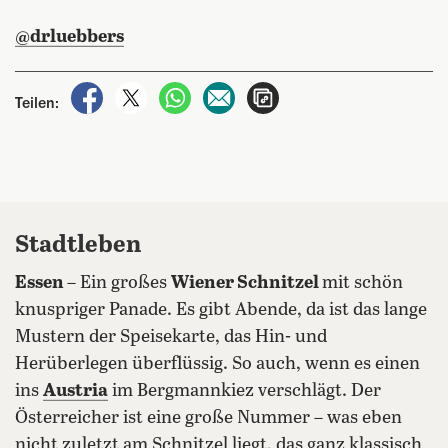
@drluebbers
auf Facebook teilen
auf X teilen
per WhatsApp teilen
per E-Mail teilen
Artikel aufrufen
Teilen:
Stadtleben
Essen
– Ein großes
Wiener Schnitzel
mit schön
knuspriger Panade. Es gibt Abende, da ist das lange
Mustern der Speisekarte, das Hin- und
Herüberlegen überflüssig. So auch, wenn es einen
ins
Austria
im Bergmannkiez verschlägt. Der
Österreicher ist eine große Nummer – was eben
nicht zuletzt am Schnitzel liegt, das ganz klassisch