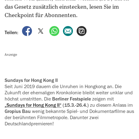
das Gesetz zusätzlich einstecken, lesen Sie im
Checkpoint für Abonnenten.
auf Facebook teilen
auf X teilen
per WhatsApp teilen
per E-Mail teilen
Artikel aufrufen
Teilen:
Anzeige
Sundays for Hong Kong II
Seit Juni 2019 dauern die Unruhen in Hongkong an. Die
Zukunft der ehemaligen Kronkolonie bleibt weiter unklar und
höchst umstritten. Die
Berliner Festspiele
zeigen mit
„Sundays for Hong Kong II“
(15.3.-26.4.)
zu diesem Anlass im
Gropius Bau
wenig bekannte Spiel- und Dokumentarfilme aus
der berühmten Filmmetropole. Darunter zwei
Deutschlandpremieren!