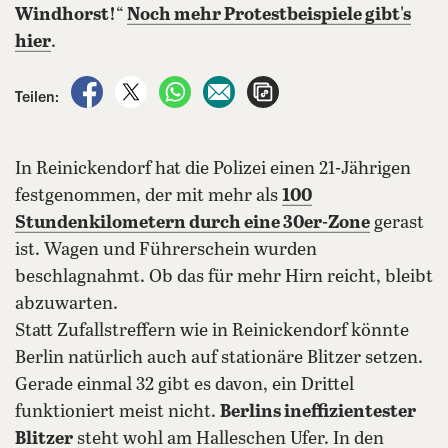
Windhorst!
“
Noch mehr Protestbeispiele gibt's
hier
.
auf Facebook teilen
auf X teilen
per WhatsApp teilen
per E-Mail teilen
Artikel aufrufen
Teilen:
In Reinickendorf hat die Polizei einen 21-Jährigen
festgenommen, der mit mehr als
100
Stundenkilometern durch eine 30er-Zone
gerast
ist. Wagen und Führerschein wurden
beschlagnahmt. Ob das für mehr Hirn reicht, bleibt
abzuwarten.
Statt Zufallstreffern wie in Reinickendorf könnte
Berlin natürlich auch auf stationäre Blitzer setzen.
Gerade einmal 32 gibt es davon, ein Drittel
funktioniert meist nicht.
Berlins ineffizientester
Blitzer
steht wohl am Halleschen Ufer. In den