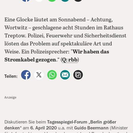
Eine Glocke läutet am Sonnabend – Achtung,
Wortwitz – geschlagene acht Stunden im Rathaus
Treptow. Polizei, Feuerwehr und Sicherheitsdienst
lösten das Problem auf spektakuläre Art und
Weise. Ein Polizeisprecher: "
Wir haben das
Stromkabel gezogen
.“ (
Q: rbb
)
auf Facebook teilen
auf X teilen
per WhatsApp teilen
per E-Mail teilen
Artikel aufrufen
Teilen:
Anzeige
Diskutieren Sie beim
Tagesspiegel-Forum „Berlin größer
denken“
am
6. April 2020
u.a. mit
Guido Beermann
(Minister