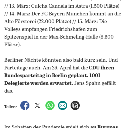
// 13. März: Culcha Candela im Astra (1.500 Plätze)
// 14. März: Der FC Bayern München kommt an die
Alte Försterei (22.000 Plätze) // 15. März: Die
Volleys empfangen Friedrichshafen zum
Spitzenspiel in der Max-Schmeling-Halle (8.500
Plätze).
Berliner Nächte könnten also bald kurz sein. Und
Parteitage auch. Am 25. April hat die
CDU ihren
Bundesparteitag in Berlin geplant.
1001
Delegierte werden erwartet
. Jens Spahn gefällt
das.
auf Facebook teilen
auf X teilen
per WhatsApp teilen
per E-Mail teilen
Artikel aufrufen
Teilen:
Im Schatten der Pandemie spielt sich
an Europas