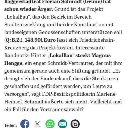
Baggerstadtrat Florian Schmidt (Grüne) hat
schon wieder Ärger
. Grund ist das Projekt
„LokalBau“, das den Bezirk im Bereich
Stadtentwicklung und bei der Koordination mit
landeseigenen Genossenschaften unterstützen soll
(
Q: B.Z.
).
148.901 Euro
lässt sich Friedrichshain-
Kreuzberg das Projekt kosten. Interessante
Randnotiz: Hinter
„LokalBau“ steckt Magnus
Hengge
, ein enger Schmidt-Vertrauter, der mit ihm
gemeinsam gerade auch eine Stiftung gründet. „Es
drängt sich der Eindruck auf, dass die Strukturen
geschaffen und gefördert werden, um Leute zu
versorgen“, sagt FDP-Bezirkspolitikerin Marlene
Heihsel. Schmidt äußerte sich nicht. Vielleicht mal
ein Fall für den Vertrauensanwalt?
auf Facebook teilen
auf X teilen
per WhatsApp teilen
per E-Mail teilen
Artikel aufrufen
Teilen: