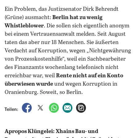
Ein Problem, das Justizsenator Dirk Behrendt
(Grüne) ausmacht:
Berlin hat zu wenig
Whistleblower
. Die sollen sich eigentlich anonym
bei einem Vertrauensanwalt melden. Seit August
taten das aber nur 18 Menschen. Sie äußerten
Verdacht auf Korruption, wegen „Nichtgewährung
von Prozesskostenhilfe“, weil ein Sachbearbeiter
des Finanzamts wochenlang telefonisch nicht
erreichbar war, weil
Rente nicht auf ein Konto
überwiesen wurde
und wegen Korruption in
Oranienburg. Soweit, so Berlin.
auf Facebook teilen
auf X teilen
per WhatsApp teilen
per E-Mail teilen
Artikel aufrufen
Teilen:
Apropos Klüngelei:
Xhains Bau- und