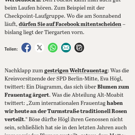
Werbeblock II:
Den Podcast kann man auch gut
beim Laufen hören. Zum Beispiel mit der
Checkpoint-Laufgruppe. Wo die am Sonnabend
läuft,
dürfen Sie auf Facebook mitentscheiden
–
bislang liegt der Tiergarten vorn.
auf Facebook teilen
auf X teilen
per WhatsApp teilen
per E-Mail teilen
Artikel aufrufen
Teilen:
Nachklapp zum
gestrigen Weltfrauentag
: Was die
Kreisvorsitzende der SPD Berlin-Mitte, Eva Högl,
twittert: Ein Diagramm, das sich über
Blumen zum
Frauentag ärgert
. Was die Abteilung Alt-Moabit
twittert: „Zum internationalen Frauentag
haben
wir heute an der Turmstraße traditionell Rosen
verteilt
.“ Böse dürfte Högl ihren Genossen nicht
sein, schließlich hat sie in den letzten Jahren auch