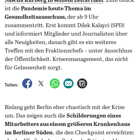
Sascha Karberg in seinem Leitartikel
. Zum Glück
ist die
Pandemie heute Thema im
Gesundheitsausschuss,
der ab 9 Uhr
zusammentritt. Erst kommt Dilek Kalayci (SPD)
und informiert Mitglieder und Journalisten über
alle Neuigkeiten, danach gibt es ein weiteres
Treffen mit den Fraktionschefs – unter Ausschluss
der Öffentlichkeit. Krisenmanagement, das nicht
für Gelassenheit sorgt.
auf Facebook teilen
auf X teilen
per WhatsApp teilen
per E-Mail teilen
Artikel aufrufen
Teilen:
Bislang geht Berlin eher chaotisch mit der Krise
um. Das zeigen auch die
Schilderungen eines
Mitarbeiters aus einem größeren Krankenhaus
im Berliner Süden
, die den Checkpoint erreichten: