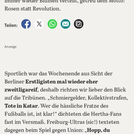
immer wieder Blumen verteilt, getreu dem Motto:
Rosen statt Revolution.
auf Facebook teilen
auf X teilen
per WhatsApp teilen
per E-Mail teilen
Artikel aufrufen
Teilen:
Anzeige
Sportlich war das Wochenende aus Sicht der
Berliner
Erstligisten mal wieder eher
zweitligareif
, deshalb richten wir lieber den Blick
auf die Tribünen. „Schmiergelder, Kollektivstrafen,
Tote in Katar
. Wer die hässliche Fratze des
Fußballs ist, ist klar!“ dichteten die Hertha-Fans
fast im Versmaß. Freiburg-Ultras (sic!) texteten
dagegen beim Spiel gegen Union: „
Hopp, du