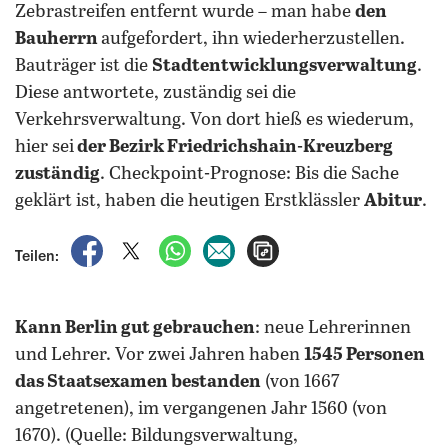
Zebrastreifen entfernt wurde – man habe
den
Bauherrn
aufgefordert, ihn wiederherzustellen.
Bauträger ist die
Stadtentwicklungsverwaltung
.
Diese antwortete, zuständig sei die
Verkehrsverwaltung. Von dort hieß es wiederum,
hier sei
der Bezirk Friedrichshain-Kreuzberg
zuständig
. Checkpoint-Prognose: Bis die Sache
geklärt ist, haben die heutigen Erstklässler
Abitur
.
auf Facebook teilen
auf X teilen
per WhatsApp teilen
per E-Mail teilen
Artikel aufrufen
Teilen:
Kann Berlin gut gebrauchen
: neue Lehrerinnen
und Lehrer. Vor zwei Jahren haben
1545 Personen
das Staatsexamen bestanden
(von 1667
angetretenen), im vergangenen Jahr 1560 (von
1670). (Quelle: Bildungsverwaltung,