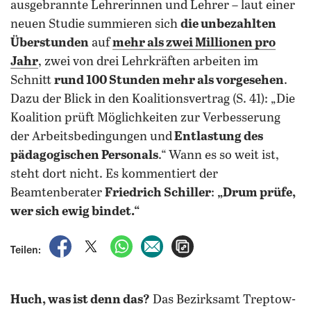
ausgebrannte Lehrerinnen und Lehrer – laut einer
neuen Studie summieren sich
die unbezahlten
Überstunden
auf
mehr als zwei Millionen pro
Jahr
, zwei von drei Lehrkräften arbeiten im
Schnitt
rund 100 Stunden mehr als vorgesehen
.
Dazu der Blick in den Koalitionsvertrag (S. 41): „Die
Koalition prüft Möglichkeiten zur Verbesserung
der Arbeitsbedingungen und
Entlastung des
pädagogischen Personals
.“ Wann es so weit ist,
steht dort nicht. Es kommentiert der
Beamtenberater
Friedrich Schiller
:
„Drum prüfe,
wer sich ewig bindet.“
auf Facebook teilen
auf X teilen
per WhatsApp teilen
per E-Mail teilen
Artikel aufrufen
Teilen:
Huch, was ist denn das?
Das Bezirksamt Treptow-