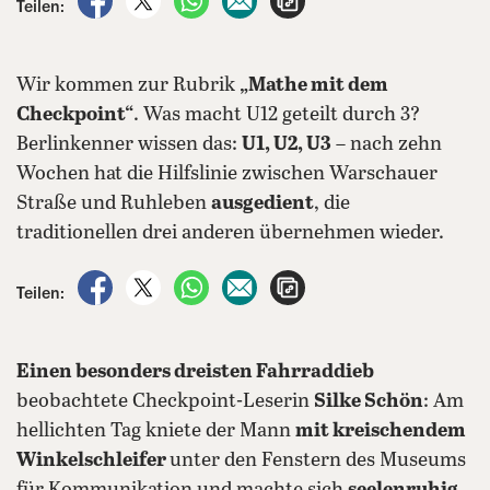
Teilen:
Wir kommen zur Rubrik
„Mathe mit dem
Checkpoint“
. Was macht U12 geteilt durch 3?
Berlinkenner wissen das:
U1, U2, U3
– nach zehn
Wochen hat die Hilfslinie zwischen Warschauer
Straße und Ruhleben
ausgedient
, die
traditionellen drei anderen übernehmen wieder.
auf Facebook teilen
auf X teilen
per WhatsApp teilen
per E-Mail teilen
Artikel aufrufen
Teilen:
Einen besonders dreisten Fahrraddieb
beobachtete Checkpoint-Leserin
Silke Schön
: Am
hellichten Tag kniete der Mann
mit kreischendem
Winkelschleifer
unter den Fenstern des Museums