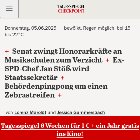
Kostenlos anmelden
Donnerstag, 05.06.2025
bewölkt, Regen möglich, bei 15
bis 22°C
+
Senat zwingt Honorarkräfte an
Musikschulen zum Verzicht
+
Ex-
SPD-Chef Jan Stöß wird
Staatssekretär
+
Behördenpingpong um einen
Zebrastreifen
+
von
Lorenz Maroldt
und
Jessica Gummersbach
Tagesspiegel 6 Wochen für 1 € + ein Jahr gratis
ins Kino!