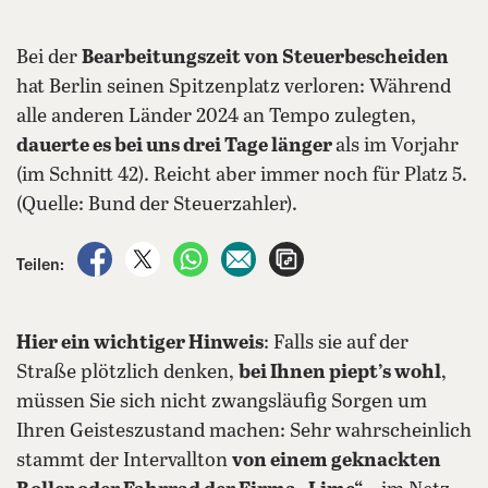
Bei der
Bearbeitungszeit von Steuerbescheiden
hat Berlin seinen Spitzenplatz verloren: Während
alle anderen Länder 2024 an Tempo zulegten,
dauerte es bei uns drei Tage länger
als im Vorjahr
(im Schnitt 42). Reicht aber immer noch für Platz 5.
(Quelle: Bund der Steuerzahler).
auf Facebook teilen
auf X teilen
per WhatsApp teilen
per E-Mail teilen
Artikel aufrufen
Teilen:
Hier ein wichtiger Hinweis
: Falls sie auf der
Straße plötzlich denken,
bei Ihnen piept’s wohl
,
müssen Sie sich nicht zwangsläufig Sorgen um
Ihren Geisteszustand machen: Sehr wahrscheinlich
stammt der Intervallton
von einem geknackten