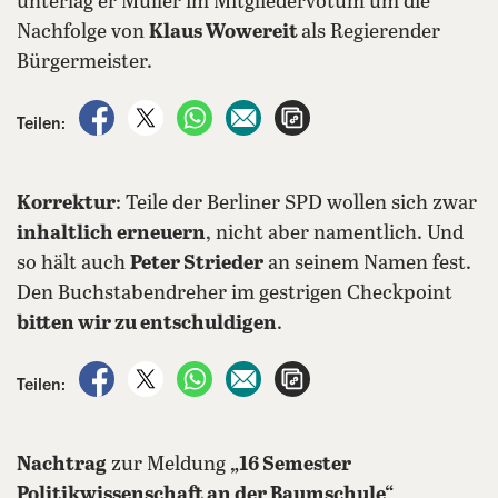
unterlag er Müller im Mitgliedervotum um die
Nachfolge von
Klaus Wowereit
als Regierender
Bürgermeister.
auf Facebook teilen
auf X teilen
per WhatsApp teilen
per E-Mail teilen
Artikel aufrufen
Teilen:
Korrektur
: Teile der Berliner SPD wollen sich zwar
inhaltlich erneuern
, nicht aber namentlich. Und
so hält auch
Peter Strieder
an seinem Namen fest.
Den Buchstabendreher im gestrigen Checkpoint
bitten wir zu entschuldigen
.
auf Facebook teilen
auf X teilen
per WhatsApp teilen
per E-Mail teilen
Artikel aufrufen
Teilen:
Nachtrag
zur Meldung
„16 Semester
Politikwissenschaft an der Baumschule“