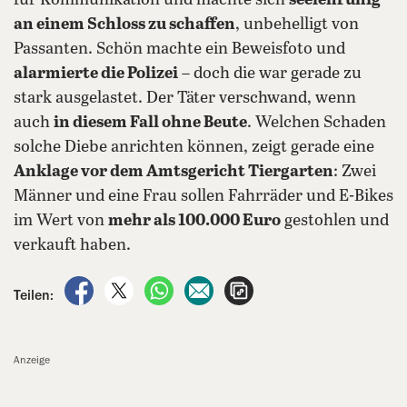
für Kommunikation und machte sich
seelenruhig
an einem Schloss zu schaffen
, unbehelligt von
Passanten. Schön machte ein Beweisfoto und
alarmierte die Polizei
– doch die war gerade zu
stark ausgelastet. Der Täter verschwand, wenn
auch
in diesem Fall ohne Beute
. Welchen Schaden
solche Diebe anrichten können, zeigt gerade eine
Anklage vor dem Amtsgericht Tiergarten
: Zwei
Männer und eine Frau sollen Fahrräder und E-Bikes
im Wert von
mehr als 100.000 Euro
gestohlen und
verkauft haben.
auf Facebook teilen
auf X teilen
per WhatsApp teilen
per E-Mail teilen
Artikel aufrufen
Teilen:
Anzeige