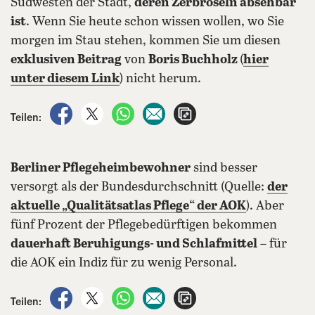
Südwesten der Stadt,
deren Zerbröseln absehbar
ist
. Wenn Sie heute schon wissen wollen, wo Sie
morgen im Stau stehen, kommen Sie um diesen
exklusiven Beitrag
von
Boris Buchholz
(
hier
unter diesem Link
) nicht herum.
auf Facebook teilen
auf X teilen
per WhatsApp teilen
per E-Mail teilen
Artikel aufrufen
Teilen:
Berliner Pflegeheimbewohner
sind besser
versorgt als der Bundesdurchschnitt (Quelle:
der
aktuelle
„Qualitätsatlas Pflege
“ der AOK
). Aber
fünf Prozent der Pflegebedürftigen bekommen
dauerhaft Beruhigungs- und Schlafmittel
– für
die AOK ein Indiz für zu wenig Personal.
auf Facebook teilen
auf X teilen
per WhatsApp teilen
per E-Mail teilen
Artikel aufrufen
Teilen: