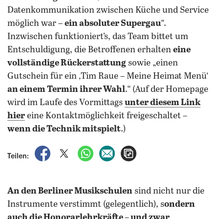
Datenkommunikation zwischen Küche und Service
möglich war –
ein absoluter Supergau
“.
Inzwischen funktioniert’s, das Team bittet um
Entschuldigung, die Betroffenen erhalten
eine
vollständige Rückerstattung
sowie „einen
Gutschein für ein ‚Tim Raue – Meine Heimat Menü‘
an einem Termin ihrer Wahl
.“ (Auf der Homepage
wird im Laufe des Vormittags
unter diesem Link
hier
eine Kontaktmöglichkeit freigeschaltet –
wenn die Technik mitspielt
.)
auf Facebook teilen
auf X teilen
per WhatsApp teilen
per E-Mail teilen
Artikel aufrufen
Teilen:
An den Berliner Musikschulen
sind nicht nur die
Instrumente verstimmt (gelegentlich), s
ondern
auch die Honorarlehrkräfte – und zwar