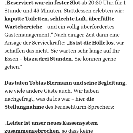
„
Reserviert war ein fester Slot
ab 20:30 Uhr, für 1
Stunde und 45 Minuten. Stattdessen erlebten wir:
kaputte Toiletten, schlechte Luft, überfüllte
Wartebereiche
– und ein völlig überfordertes
Gästemanagement.“ Nach einiger Zeit dann eine
Ansage der Servicekräfte: „
Es ist die Hölle los
, wir
schaffen das nicht. Sie warten sehr lange auf Ihr
Essen –
bis zu drei Stunden
. Sie können gerne
gehen.“
Das taten Tobias Biermann und seine Begleitung
,
wie viele andere Gäste auch. Wir haben
nachgefragt, was da los war – hier
die
Stellungnahme
des Fernsehturm-Sprechers:
„
Leider ist unser neues Kassensystem
zusammengebrochen
, so dass keine