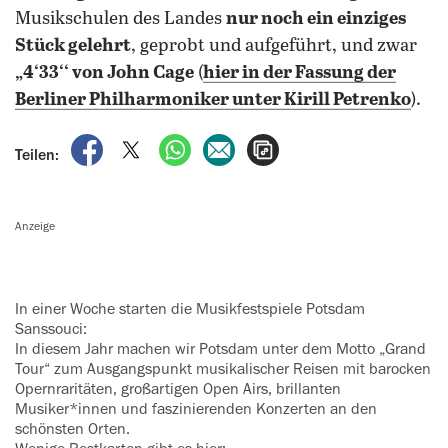
Musikschulen des Landes
nur noch ein einziges
Stück gelehrt
, geprobt und aufgeführt, und zwar
„4‘33‘‘ von John Cage
(
hier in der Fassung der
Berliner Philharmoniker unter
Kirill Petrenko
).
auf Facebook teilen
auf X teilen
per WhatsApp teilen
per E-Mail teilen
Artikel aufrufen
Teilen:
Anzeige
In einer Woche starten die ‍Musikfestspiele Potsdam
Sanssouci:
In diesem Jahr machen wir Potsdam unter dem Motto „Grand
Tour“ zum Ausgangspunkt musikalischer Reisen mit barocken
Opernraritäten, ‍großartigen Open Airs, brillanten
Musiker*innen und faszinierenden ‍Konzerten an den
schönsten Orten.