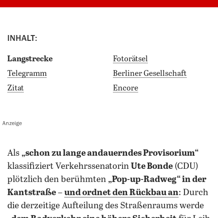
INHALT:
Langstrecke
Fotorätsel
Telegramm
Berliner Gesellschaft
Zitat
Encore
Anzeige
als
„schon zu lange andauerndes Provisorium“
klassifiziert Verkehrssenatorin
Ute Bonde
(CDU)
plötzlich den berühmten
„Pop-up-Radweg“ in der
Kantstraße
–
und ordnet den Rückbau an
: Durch
die derzeitige Aufteilung des Straßenraums werde