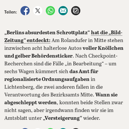
auf Facebook teilen
auf X teilen
per WhatsApp teilen
per E-Mail teilen
Artikel aufrufen
Teilen:
„Berlins absurdesten Schrottplatz“
hat die „Bild-
Zeitung“ entdeckt:
Am Rolandufer in Mitte stehen
inzwischen acht halterlose Autos
voller Knöllchen
und gelber Behördensticker
. Nach Checkpoint-
Recherchen sind die Fälle „in Bearbeitung“ – um
sechs Wagen kümmert sich
das Amt für
regionalisierte Ordnungsaufgaben
in
Lichtenberg, die zwei anderen fallen in die
Verantwortung des Bezirksamts Mitte.
Wann sie
abgeschleppt werden
, konnten beide Stellen zwar
nicht sagen, aber irgendwann finden wir sie im
Amtsblatt unter
„Versteigerung“
wieder.