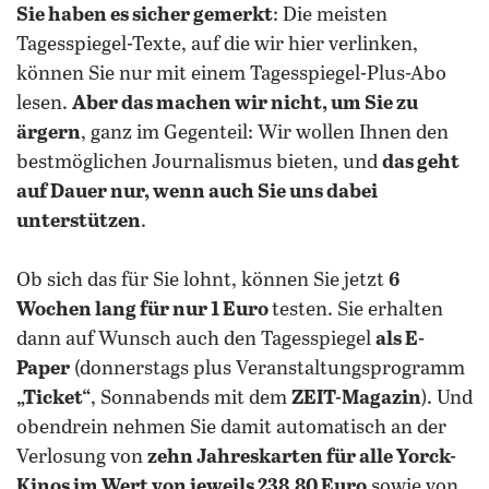
Sie haben es sicher gemerkt
: Die meisten
Tagesspiegel-Texte, auf die wir hier verlinken,
können Sie nur mit einem Tagesspiegel-Plus-Abo
lesen.
Aber das machen wir nicht, um Sie zu
ärgern
, ganz im Gegenteil: Wir wollen Ihnen den
bestmöglichen Journalismus bieten, und
das geht
auf Dauer nur, wenn auch Sie uns dabei
unterstützen
.
Ob sich das für Sie lohnt, können Sie jetzt
6
Wochen lang für nur 1 Euro
testen. Sie erhalten
dann auf Wunsch auch den Tagesspiegel
als E-
Paper
(donnerstags plus Veranstaltungsprogramm
„Ticket“
, Sonnabends mit dem
ZEIT-Magazin
). Und
obendrein nehmen Sie damit automatisch an der
Verlosung von
zehn Jahreskarten für alle Yorck-
Kinos im Wert von jeweils 238,80 Euro
sowie von