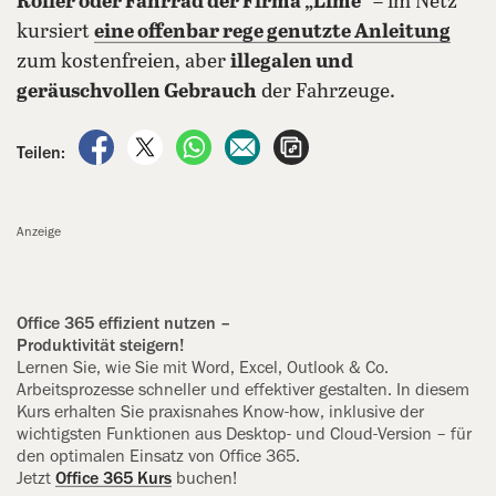
Roller oder Fahrrad der Firma „Lime“
– im Netz
kursiert
eine offenbar rege genutzte Anleitung
zum kostenfreien, aber
illegalen und
geräuschvollen Gebrauch
der Fahrzeuge.
auf Facebook teilen
auf X teilen
per WhatsApp teilen
per E-Mail teilen
Artikel aufrufen
Teilen:
Anzeige
Office 365 effizient nutzen –
Produktivität steigern!
Lernen Sie, wie Sie mit Word, Excel, Outlook & Co.
Arbeitsprozesse ‍schneller und effektiver gestalten. In diesem
Kurs erhalten Sie praxisnahes Know-how, inklusive der
wichtigsten Funktionen aus Desktop- und Cloud-Version – für
den optimalen Einsatz von Office 365.
Jetzt
Office 365 Kurs
buchen!