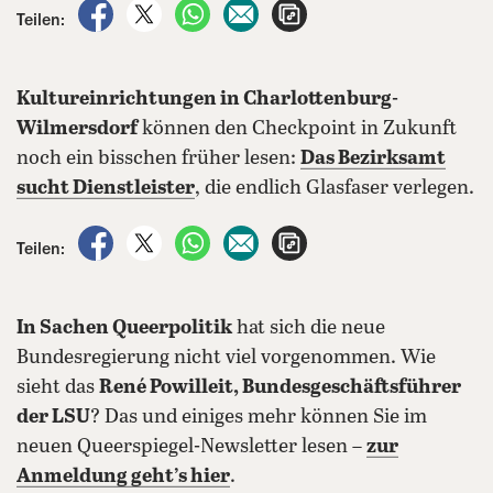
auf Facebook teilen
auf X teilen
per WhatsApp teilen
per E-Mail teilen
Artikel aufrufen
Teilen:
Kultureinrichtungen in Charlottenburg-
Wilmersdorf
können den Checkpoint in Zukunft
noch ein bisschen früher lesen:
Das Bezirksamt
sucht Dienstleister
, die endlich Glasfaser verlegen.
auf Facebook teilen
auf X teilen
per WhatsApp teilen
per E-Mail teilen
Artikel aufrufen
Teilen:
In Sachen Queerpolitik
hat sich die neue
Bundesregierung nicht viel vorgenommen. Wie
sieht das
René Powilleit, Bundesgeschäftsführer
der LSU
? Das und einiges mehr können Sie im
neuen Queerspiegel-Newsletter lesen –
zur
Anmeldung geht’s hier
.