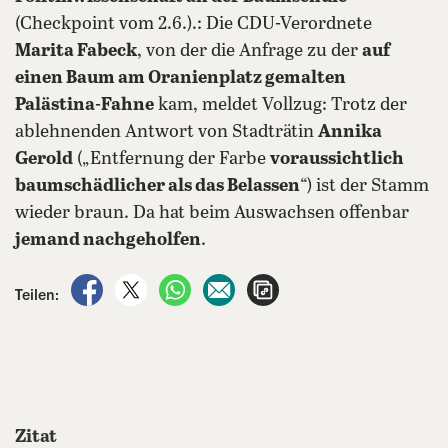
(Checkpoint vom 2.6.).: Die CDU-Verordnete
Marita Fabeck
, von der die Anfrage zu der
auf
einen Baum am Oranienplatz gemalten
Palästina-Fahne
kam, meldet Vollzug: Trotz der
ablehnenden Antwort von Stadträtin
Annika
Gerold
(„Entfernung der Farbe
voraussichtlich
baumschädlicher als das Belassen
“) ist der Stamm
wieder braun. Da hat beim Auswachsen offenbar
jemand nachgeholfen
.
auf Facebook teilen
auf X teilen
per WhatsApp teilen
per E-Mail teilen
Artikel aufrufen
Teilen:
Zitat