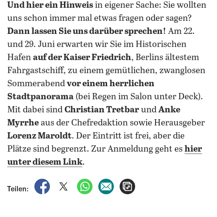
Und hier ein Hinweis
in eigener Sache: Sie wollten
uns schon immer mal etwas fragen oder sagen?
Dann lassen Sie uns darüber sprechen!
Am 22.
und 29. Juni erwarten wir Sie im Historischen
Hafen
auf der Kaiser Friedrich
, Berlins ältestem
Fahrgastschiff, zu einem gemütlichen, zwanglosen
Sommerabend
vor einem herrlichen
Stadtpanorama
(bei Regen im Salon unter Deck).
Mit dabei sind
Christian Tretbar
und
Anke
Myrrhe
aus der Chefredaktion sowie Herausgeber
Lorenz Maroldt
. Der Eintritt ist frei, aber die
Plätze sind begrenzt. Zur Anmeldung geht es
hier
unter diesem Link
.
auf Facebook teilen
auf X teilen
per WhatsApp teilen
per E-Mail teilen
Artikel aufrufen
Teilen: