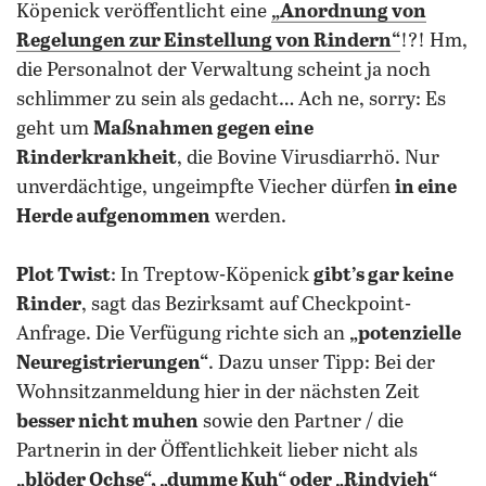
Köpenick veröffentlicht eine
„Anordnung von
Regelungen zur
Einstellung von Rindern
“
!?! Hm,
die Personalnot der Verwaltung scheint ja noch
schlimmer zu sein als gedacht… Ach ne, sorry: Es
geht um
Maßnahmen gegen eine
Rinderkrankheit
, die Bovine Virusdiarrhö. Nur
unverdächtige, ungeimpfte Viecher dürfen
in eine
Herde aufgenommen
werden.
Plot Twist
: In Treptow-Köpenick
gibt’s gar keine
Rinder
, sagt das Bezirksamt auf Checkpoint-
Anfrage. Die Verfügung richte sich an
„potenzielle
Neuregistrierungen“
. Dazu unser Tipp: Bei der
Wohnsitzanmeldung hier in der nächsten Zeit
besser nicht muhen
sowie den Partner / die
Partnerin in der Öffentlichkeit lieber nicht als
„blöder Ochse“, „dumme Kuh“ oder „Rindvieh“