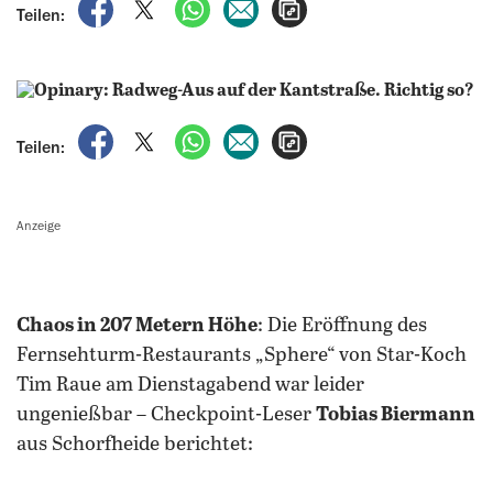
auf Facebook teilen
auf X teilen
per WhatsApp teilen
per E-Mail teilen
Artikel aufrufen
Teilen:
auf Facebook teilen
auf X teilen
per WhatsApp teilen
per E-Mail teilen
Artikel aufrufen
Teilen:
Anzeige
Chaos in 207 Metern Höhe
: Die Eröffnung des
Fernsehturm-Restaurants „Sphere“ von Star-Koch
Tim Raue am Dienstagabend war leider
ungenießbar – Checkpoint-Leser
Tobias Biermann
aus Schorfheide berichtet: