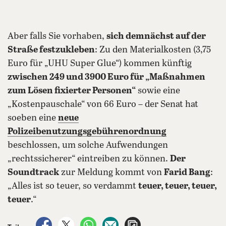
Aber falls Sie vorhaben,
sich demnächst auf der
Straße festzukleben
: Zu den Materialkosten (3,75
Euro für „UHU Super Glue“) kommen künftig
zwischen 249 und 3900 Euro für „Maßnahmen
zum Lösen fixierter Personen“
sowie eine
„Kostenpauschale“ von 66 Euro – der Senat hat
soeben eine
neue
Polizeibenutzungsgebührenordnung
beschlossen, um solche Aufwendungen
„rechtssicherer“ eintreiben zu können.
Der
Soundtrack
zur Meldung kommt von
Farid Bang
:
„Alles ist so teuer, so verdammt
teuer, teuer, teuer,
teuer
.“
auf Facebook teilen
auf X teilen
per WhatsApp teilen
per E-Mail teilen
Artikel aufrufen