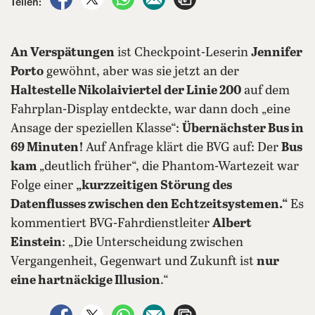
Teilen:
An Verspätungen
ist Checkpoint-Leserin
Jennifer
Porto
gewöhnt, aber was sie jetzt an der
Haltestelle Nikolaiviertel der Linie 200
auf dem
Fahrplan-Display entdeckte, war dann doch „eine
Ansage der speziellen Klasse“:
Übernächster Bus in
69 Minuten!
Auf Anfrage klärt die BVG auf: Der
Bus
kam
„deutlich früher“, die Phantom-Wartezeit war
Folge einer
„kurzzeitigen Störung des
Datenflusses zwischen den Echtzeitsystemen.“
Es
kommentiert BVG-Fahrdienstleiter
Albert
Einstein
: „Die Unterscheidung zwischen
Vergangenheit, Gegenwart und Zukunft ist
nur
eine hartnäckige Illusion
.“
auf Facebook teilen
auf X teilen
per WhatsApp teilen
per E-Mail teilen
Artikel aufrufen