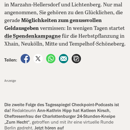
in Marzahn-Hellersdorf und Lichtenberg. Nur mal
angenommen, Sie gehören zu den Glücklichen, die
gerade
Möglichkeiten zum genussvollen
Geldausgeben
vermissen: In wenigen Tagen startet
die Spendenkampagne
für die Herbstpflanzung in
Xhain, Neukölln, Mitte und Tempelhof-Schöneberg.
auf Facebook teilen
auf X teilen
per WhatsApp teilen
per E-Mail teilen
Artikel aufrufen
Teilen:
Anzeige
Die zweite Folge des Tagesspiegel Checkpoint-Podcasts ist
da!
Redakteurin
Ann-Kathrin Hipp hat Katleen Kirsch,
Cheftresenfrau der Charlottenburger 24-Stunden-Kneipe
„Zum Hecht“
, getroffen und mit ihr eine virtuelle Runde
Berlin gedreht.
Jetzt hören auf