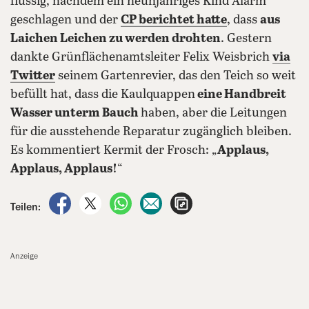
flüssig, nachdem ein neunjähriges Kind Alarm
geschlagen und der
CP berichtet hatte
, dass
aus
Laichen Leichen zu werden drohten
. Gestern
dankte Grünflächenamtsleiter Felix Weisbrich
via
Twitter
seinem Gartenrevier, das den Teich so weit
befüllt hat, dass die Kaulquappen
eine Handbreit
Wasser unterm Bauch
haben, aber die Leitungen
für die ausstehende Reparatur zugänglich bleiben.
Es kommentiert Kermit der Frosch: „
Applaus,
Applaus, Applaus!
“
auf Facebook teilen
auf X teilen
per WhatsApp teilen
per E-Mail teilen
Artikel aufrufen
Teilen:
Anzeige