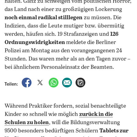
halten. Ganz zu schweigen vom politischen Horror,
das Land nach einer zu großzügigen Lockerung
noch einmal radikal stilllegen
zu müssen. Die
Indizien, dass die Leute mutiger bzw. übermütig
werden, häufen sich. 19 Strafanzeigen und
126
Ordnungswidrigkeiten
meldete die Berliner
Polizei am Montag aus den vorangegangenen 24
Stunden. Das waren mehr als an den Tagen zuvor –
bei ähnlichem Personaleinsatz der Beamten.
auf Facebook teilen
auf X teilen
per WhatsApp teilen
per E-Mail teilen
Artikel aufrufen
Teilen:
Während Praktiker fordern, sozial benachteiligte
Kinder so schnell wie möglich
zurück in die
Schulen zu holen
, will die Bildungsverwaltung
9500 besonders bedürftigen Schülern
Tablets zur