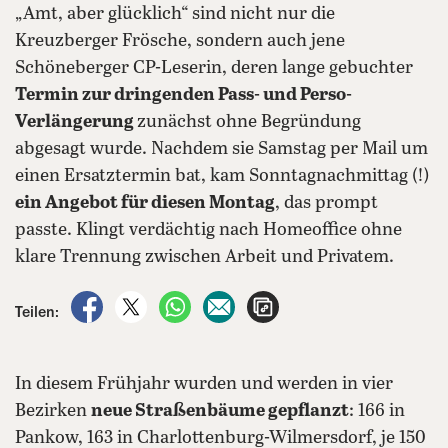
„Amt, aber glücklich“ sind nicht nur die
Kreuzberger Frösche, sondern auch jene
Schöneberger CP-Leserin, deren lange gebuchter
Termin zur dringenden Pass- und Perso-
Verlängerung
zunächst ohne Begründung
abgesagt wurde. Nachdem sie Samstag per Mail um
einen Ersatztermin bat, kam Sonntagnachmittag (!)
ein Angebot für diesen Montag
, das prompt
passte. Klingt verdächtig nach Homeoffice ohne
klare Trennung zwischen Arbeit und Privatem.
auf Facebook teilen
auf X teilen
per WhatsApp teilen
per E-Mail teilen
Artikel aufrufen
Teilen:
In diesem Frühjahr wurden und werden in vier
Bezirken
neue Straßenbäume gepflanzt
: 166 in
Pankow, 163 in Charlottenburg-Wilmersdorf, je 150