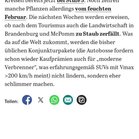
Kreisen bereits jetzt
bei Stufe 5
. Noch zehren
manche Pflanzen allerdings
vom feuchten
Februar
. Die nächsten Wochen werden erweisen,
ob nach dem Tourismus auch die Landwirtschaft in
Brandenburg und McPomm
zu Staub zerfällt
. Was
da auf die Welt zukommt, werden die bisher
üblichen Konjunkturpakete (die Autobosse fordern
schon wieder Kaufprämien auch für „moderne
Verbrenner“, was erfahrungsgemäß SUVs mit Vmax
>200 km/h meint) nicht lindern, sondern eher
schlimmer machen.
auf Facebook teilen
auf X teilen
per WhatsApp teilen
per E-Mail teilen
Artikel aufrufen
Teilen: