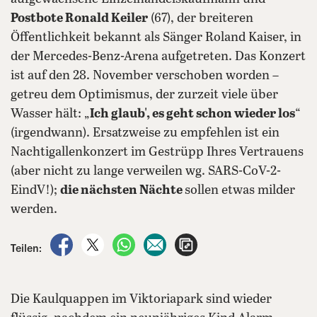
Postbote Ronald Keiler
(67), der breiteren
Öffentlichkeit bekannt als Sänger Roland Kaiser, in
der Mercedes-Benz-Arena aufgetreten. Das Konzert
ist auf den 28. November verschoben worden –
getreu dem Optimismus, der zurzeit viele über
Wasser hält: „
Ich glaub', es geht schon wieder los
“
(irgendwann). Ersatzweise zu empfehlen ist ein
Nachtigallenkonzert im Gestrüpp Ihres Vertrauens
(aber nicht zu lange verweilen wg. SARS-CoV-2-
EindV!);
die nächsten Nächte
sollen etwas milder
werden.
auf Facebook teilen
auf X teilen
per WhatsApp teilen
per E-Mail teilen
Artikel aufrufen
Teilen:
Die Kaulquappen im Viktoriapark sind wieder