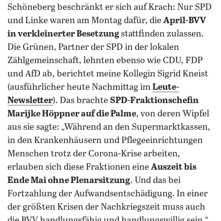
Schöneberg beschränkt er sich auf Krach: Nur SPD
und Linke waren am Montag dafür, die
April-BVV
in verkleinerter Besetzung
stattfinden zulassen.
Die Grünen, Partner der SPD in der lokalen
Zählgemeinschaft, lehnten ebenso wie CDU, FDP
und AfD ab, berichtet meine Kollegin Sigrid Kneist
(ausführlicher heute Nachmittag im
Leute-
Newsletter
). Das brachte
SPD-Fraktionschefin
Marijke Höppner auf die Palme
, von deren Wipfel
aus sie sagte: „Während an den Supermarktkassen,
in den Krankenhäusern und Pflegeeinrichtungen
Menschen trotz der Corona-Krise arbeiten,
erlauben sich diese Fraktionen eine
Auszeit bis
Ende Mai ohne Plenarsitzung
. Und das bei
Fortzahlung der Aufwandsentschädigung. In einer
der größten Krisen der Nachkriegszeit muss auch
die BVV handlungsfähig und handlungswillig sein.“