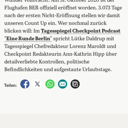
Wunder vollbracht: Am 31. Oktober 2020 ist der
Flughafen BER offiziell eröffnet worden. 3.073 Tage
nach der ersten Nicht-Eröffnung stellen wir damit
unseren Count Up ein. Wer nochmal zurück
blicken will: Im
Tagesspiegel Checkpoint Podcast
"Eine Runde Berlin"
spricht Lütke Daldrup mit
Tagesspiegel Chefredakteur Lorenz Maroldt und
Checkpoint Redakteurin Ann-Kathrin Hipp über
detailverliebte Kontrollen, politische
Befindlichkeiten und aufgestaute Urlaubstage.
auf Facebook teilen
auf X teilen
per WhatsApp teilen
per E-Mail teilen
Artikel aufrufen
Teilen: