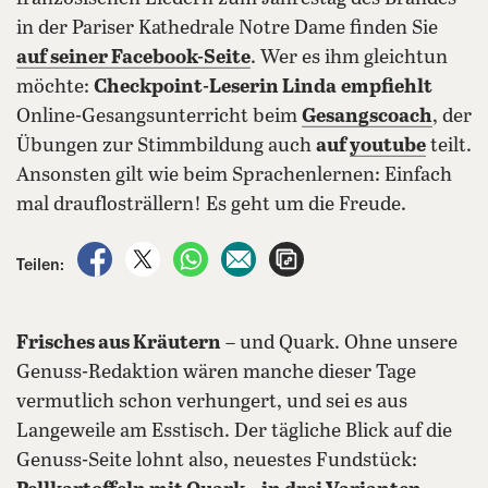
in der Pariser Kathedrale Notre Dame finden Sie
auf seiner Facebook-Seite
. Wer es ihm gleichtun
möchte:
Checkpoint-Leserin Linda
empfiehlt
Online-Gesangsunterricht beim
Gesangscoach
, der
Übungen zur Stimmbildung auch
auf
youtube
teilt.
Ansonsten gilt wie beim Sprachenlernen: Einfach
mal drauflosträllern! Es geht um die Freude.
auf Facebook teilen
auf X teilen
per WhatsApp teilen
per E-Mail teilen
Artikel aufrufen
Teilen:
Frisches aus Kräutern
– und Quark. Ohne unsere
Genuss-Redaktion wären manche dieser Tage
vermutlich schon verhungert, und sei es aus
Langeweile am Esstisch. Der tägliche Blick auf die
Genuss-Seite lohnt also, neuestes Fundstück: