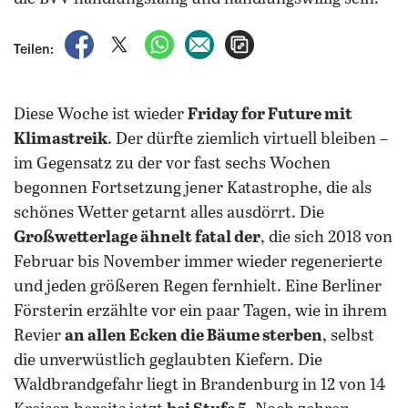
auf Facebook teilen
auf X teilen
per WhatsApp teilen
per E-Mail teilen
Artikel aufrufen
Teilen:
Diese Woche ist wieder
Friday for Future mit
Klimastreik
. Der dürfte ziemlich virtuell bleiben –
im Gegensatz zu der vor fast sechs Wochen
begonnen Fortsetzung jener Katastrophe, die als
schönes Wetter getarnt alles ausdörrt. Die
Großwetterlage ähnelt fatal der
, die sich 2018 von
Februar bis November immer wieder regenerierte
und jeden größeren Regen fernhielt. Eine Berliner
Försterin erzählte vor ein paar Tagen, wie in ihrem
Revier
an allen Ecken die Bäume sterben
, selbst
die unverwüstlich geglaubten Kiefern. Die
Waldbrandgefahr liegt in Brandenburg in 12 von 14