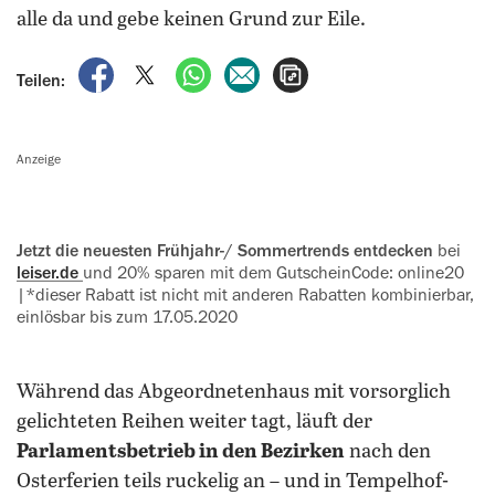
alle da und gebe keinen Grund zur Eile.
auf Facebook teilen
auf X teilen
per WhatsApp teilen
per E-Mail teilen
Artikel aufrufen
Teilen:
Anzeige
Jetzt die neuesten Frühjahr-/ Sommertrends entdecken
bei
leiser.de
und 20% sparen mit dem GutscheinCode: online20
|*dieser Rabatt ist nicht mit anderen Rabatten kombinierbar,
einlösbar bis zum 17.05.2020
Während das Abgeordnetenhaus mit vorsorglich
gelichteten Reihen weiter tagt, läuft der
Parlamentsbetrieb in den Bezirken
nach den
Osterferien teils ruckelig an – und in Tempelhof-