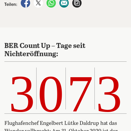
auf Facebook teilen
auf X teilen
per WhatsApp teilen
per E-Mail teilen
Artikel aufrufen
Teilen:
BER Count Up – Tage seit
Nichteröffnung:
3073
3
0
7
3
Flughafenchef Engelbert Lütke Daldrup hat das