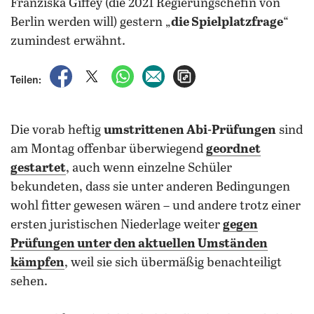
Franziska Giffey (die 2021 Regierungschefin von
Berlin werden will) gestern „
die Spielplatzfrage
“
zumindest erwähnt.
auf Facebook teilen
auf X teilen
per WhatsApp teilen
per E-Mail teilen
Artikel aufrufen
Teilen:
Die vorab heftig
umstrittenen Abi-Prüfungen
sind
am Montag offenbar überwiegend
geordnet
gestartet
, auch wenn einzelne Schüler
bekundeten, dass sie unter anderen Bedingungen
wohl fitter gewesen wären – und andere trotz einer
ersten juristischen Niederlage weiter
gegen
Prüfungen unter den aktuellen Umständen
kämpfen
, weil sie sich übermäßig benachteiligt
sehen.