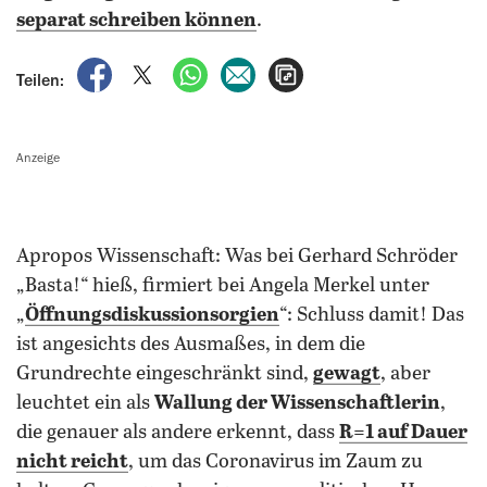
separat schreiben können
.
auf Facebook teilen
auf X teilen
per WhatsApp teilen
per E-Mail teilen
Artikel aufrufen
Teilen:
Anzeige
Apropos Wissenschaft: Was bei Gerhard Schröder
„Basta!“ hieß, firmiert bei Angela Merkel unter
„
Öffnungsdiskussionsorgien
“: Schluss damit! Das
ist angesichts des Ausmaßes, in dem die
Grundrechte eingeschränkt sind,
gewagt
, aber
leuchtet ein als
Wallung der Wissenschaftlerin
,
die genauer als andere erkennt, dass
R=1 auf Dauer
nicht reicht
, um das Coronavirus im Zaum zu