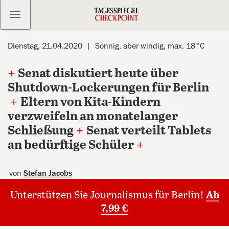
Kostenlos anmelden
Dienstag, 21.04.2020
Sonnig, aber windig, max. 18°C
+
Senat diskutiert heute über
Shutdown-Lockerungen für Berlin
+
Eltern von Kita-Kindern
verzweifeln an monatelanger
Schließung
+
Senat verteilt Tablets
an bedürftige Schüler
+
von
Stefan Jacobs
Unterstützen Sie Journalismus für Berlin!
Ab
7,99 €