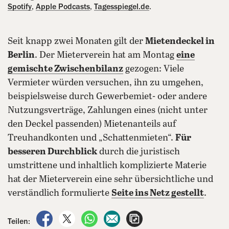
Spotify
,
Apple Podcasts
,
Tagesspiegel.de
.
Seit knapp zwei Monaten gilt der
Mietendeckel in
Berlin
. Der Mieterverein hat am Montag
eine
gemischte Zwischenbilanz
gezogen: Viele
Vermieter würden versuchen, ihn zu umgehen,
beispielsweise durch Gewerbemiet- oder andere
Nutzungsverträge, Zahlungen eines (nicht unter
den Deckel passenden) Mietenanteils auf
Treuhandkonten und „Schattenmieten“.
Für
besseren Durchblick
durch die juristisch
umstrittene und inhaltlich komplizierte Materie
hat der Mieterverein eine sehr übersichtliche und
verständlich formulierte
Seite ins Netz gestellt
.
auf Facebook teilen
auf X teilen
per WhatsApp teilen
per E-Mail teilen
Artikel aufrufen
Teilen: