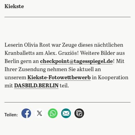
Kiekste
Leserin Olivia Rost war Zeuge dieses nächtlichen
Kranballetts am Alex. Graziös! Weitere Bilder aus
Berlin gern an
checkpoint@tagesspiegel.de
! Mit
Ihrer Zusendung nehmen Sie aktuell an
unserem
Kiekste-Fotowettbewerb
in Kooperation
mit
DASBILD.BERLIN
teil.
auf Facebook teilen
auf X teilen
per WhatsApp teilen
per E-Mail teilen
Artikel aufrufen
Teilen: