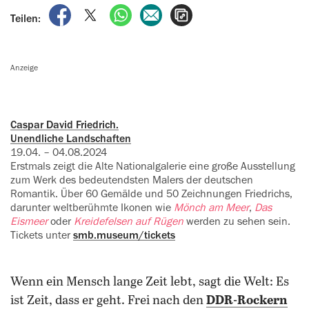
auf Facebook teilen
auf X teilen
per WhatsApp teilen
per E-Mail teilen
Artikel aufrufen
Teilen:
Anzeige
Caspar David Friedrich.
Unendliche Landschaften
19.04. – 04.08.2024
Erstmals zeigt die Alte Nationalgalerie eine große Ausstellung
zum Werk des bedeutendsten Malers der deutschen
Romantik. Über 60 Gemälde und 50 Zeichnungen Friedrichs,
darunter weltberühmte Ikonen wie
Mönch am Meer
,
Das
Eismeer
oder
Kreidefelsen auf Rügen
werden zu sehen sein.
Tickets unter
smb.museum/tickets
Wenn ein Mensch lange Zeit lebt, sagt die Welt: Es
ist Zeit, dass er geht. Frei nach den
DDR-Rockern