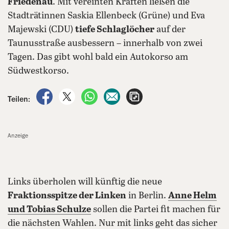
Friedenau
. Mit vereinten Kräften ließen die
Stadträtinnen Saskia Ellenbeck (Grüne) und Eva
Majewski (CDU)
tiefe Schlaglöcher
auf der
Taunusstraße ausbessern – innerhalb von zwei
Tagen. Das gibt wohl bald ein Autokorso am
Südwestkorso.
auf Facebook teilen
auf X teilen
per WhatsApp teilen
per E-Mail teilen
Artikel aufrufen
Teilen:
Anzeige
Links überholen will künftig die neue
Fraktionsspitze der Linken
in Berlin.
Anne Helm
und Tobias Schulze
sollen die Partei fit machen für
die nächsten Wahlen. Nur mit links geht das sicher