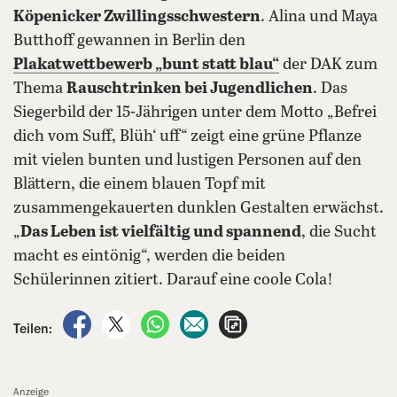
Köpenicker Zwillingsschwestern
. Alina und Maya
Butthoff gewannen in Berlin den
Plakatwettbewerb „bunt statt blau“
der DAK zum
Thema
Rauschtrinken bei Jugendlichen
. Das
Siegerbild der 15-Jährigen unter dem Motto „Befrei
dich vom Suff, Blüh‘ uff“ zeigt eine grüne Pflanze
mit vielen bunten und lustigen Personen auf den
Blättern, die einem blauen Topf mit
zusammengekauerten dunklen Gestalten erwächst.
„
Das Leben ist vielfältig und spannend
, die Sucht
macht es eintönig“, werden die beiden
Schülerinnen zitiert. Darauf eine coole Cola!
auf Facebook teilen
auf X teilen
per WhatsApp teilen
per E-Mail teilen
Artikel aufrufen
Teilen:
Anzeige