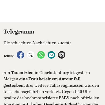
Telegramm
Die schlechten Nachrichten zuerst:
auf Facebook teilen
auf X teilen
per WhatsApp teilen
per E-Mail teilen
Artikel aufrufen
Teilen:
Am
Tauentzien
in Charlottenburg ist gestern
Morgen
eine Frau bei einem Autounfall
gestorben
, drei weitere Fahrzeuginsassen wurden
teils lebensgefährlich verletzt. Gegen 1.45 Uhr
prallte der hochmotorisierte BMW nach offiziellen
Angaben
mit „hoher Geschwindigkeit“
gegen die