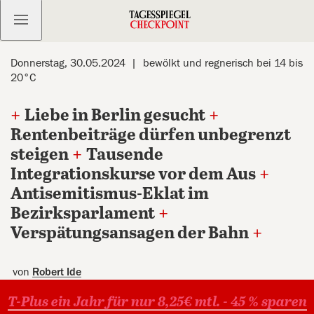
Kostenlos anmelden
Donnerstag, 30.05.2024
bewölkt und regnerisch bei 14 bis
20°C
+
Liebe in Berlin gesucht
+
Rentenbeiträge dürfen unbegrenzt
steigen
+
Tausende
Integrationskurse vor dem Aus
+
Antisemitismus-Eklat im
Bezirksparlament
+
Verspätungsansagen der Bahn
+
von
Robert Ide
T-Plus ein Jahr für nur 8,25€ mtl. - 45 % sparen