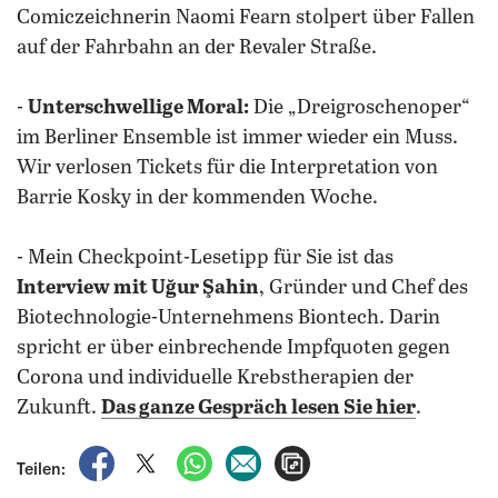
Comiczeichnerin Naomi Fearn stolpert über Fallen
auf der Fahrbahn an der Revaler Straße.
-
Unterschwellige Moral:
Die „Dreigroschenoper“
im Berliner Ensemble ist immer wieder ein Muss.
Wir verlosen Tickets für die Interpretation von
Barrie Kosky in der kommenden Woche.
- Mein Checkpoint-Lesetipp für Sie ist das
Interview mit Uğur Şahin
, Gründer und Chef des
Biotechnologie-Unternehmens Biontech. Darin
spricht er über einbrechende Impfquoten gegen
Corona und individuelle Krebstherapien der
Zukunft.
Das ganze Gespräch lesen Sie hier
.
auf Facebook teilen
auf X teilen
per WhatsApp teilen
per E-Mail teilen
Artikel aufrufen
Teilen: