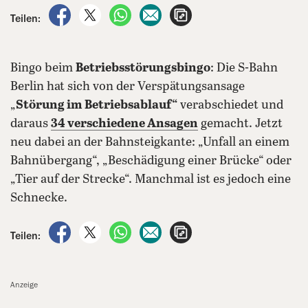
auf Facebook teilen
auf X teilen
per WhatsApp teilen
per E-Mail teilen
Artikel aufrufen
Teilen:
Bingo beim
Betriebsstörungsbingo
: Die S-Bahn
Berlin hat sich von der Verspätungsansage
„
Störung im Betriebsablauf“
verabschiedet und
daraus
34 verschiedene Ansagen
gemacht. Jetzt
neu dabei an der Bahnsteigkante: „Unfall an einem
Bahnübergang“, „Beschädigung einer Brücke“ oder
„Tier auf der Strecke“. Manchmal ist es jedoch eine
Schnecke.
auf Facebook teilen
auf X teilen
per WhatsApp teilen
per E-Mail teilen
Artikel aufrufen
Teilen:
Anzeige