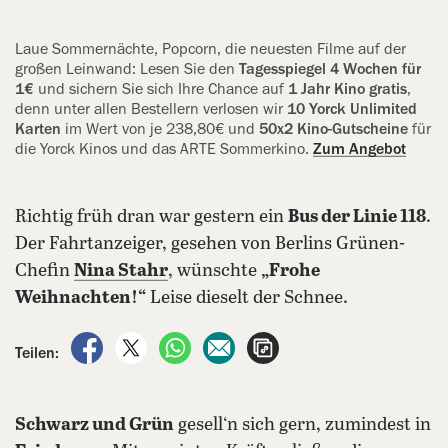
Laue Sommernächte, Popcorn, die neuesten Filme auf der
großen Leinwand: Lesen Sie den
Tagesspiegel 4 Wochen für
1€
und sichern Sie sich Ihre Chance auf
1 Jahr Kino gratis
,
denn unter allen Bestellern verlosen wir
10 Yorck Unlimited
Karten
im Wert von je 238,80€ und
50x2 Kino-Gutscheine
für
die Yorck Kinos und das ARTE Sommerkino.
Zum Angebot
Richtig früh dran war gestern ein
Bus der Linie 118
.
Der Fahrtanzeiger, gesehen von Berlins Grünen-
Chefin
Nina Stahr
, wünschte
„Frohe
Weihnachten!“
Leise dieselt der Schnee.
auf Facebook teilen
auf X teilen
per WhatsApp teilen
per E-Mail teilen
Artikel aufrufen
Teilen:
Schwarz und Grün
gesell‘n sich gern, zumindest in