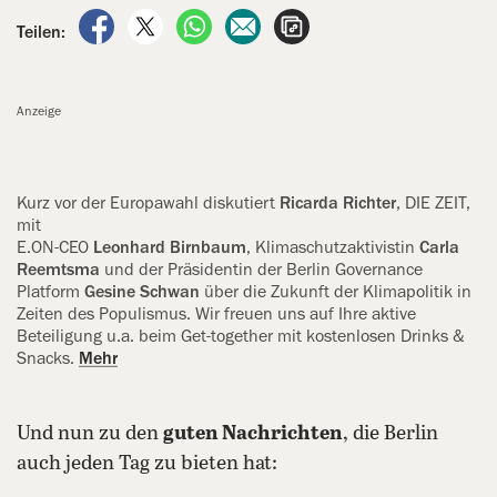
auf Facebook teilen
auf X teilen
per WhatsApp teilen
per E-Mail teilen
Artikel aufrufen
Teilen:
Anzeige
Kurz vor der Europawahl diskutiert
‍Ricarda Richter
, DIE ZEIT,
mit
E.ON-CEO
Leonhard Birnbaum
, Klimaschutzaktivistin
Carla
Reemtsma
und der Präsidentin der Berlin Governance
Platform
Gesine Schwan
über die Zukunft der Klimapolitik in
Zeiten des Populismus. Wir freuen uns auf Ihre aktive
Beteiligung u.a. beim Get-together mit kostenlosen Drinks &
Snacks.
Mehr
Und nun zu den
guten Nachrichten
, die Berlin
auch jeden Tag zu bieten hat: