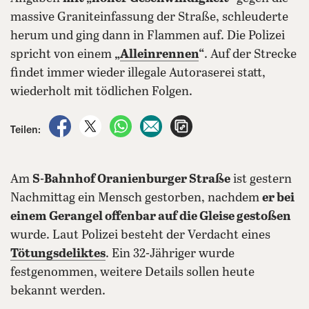
massive Graniteinfassung der Straße, schleuderte
herum und ging dann in Flammen auf. Die Polizei
spricht von einem
„
Alleinrennen
“
. Auf der Strecke
findet immer wieder illegale Autoraserei statt,
wiederholt mit tödlichen Folgen.
auf Facebook teilen
auf X teilen
per WhatsApp teilen
per E-Mail teilen
Artikel aufrufen
Teilen:
Am
S-Bahnhof Oranienburger Straße
ist gestern
Nachmittag ein Mensch gestorben, nachdem
er bei
einem Gerangel offenbar auf die Gleise gestoßen
wurde. Laut Polizei besteht der Verdacht eines
Tötungsdeliktes
. Ein 32-Jähriger wurde
festgenommen, weitere Details sollen heute
bekannt werden.