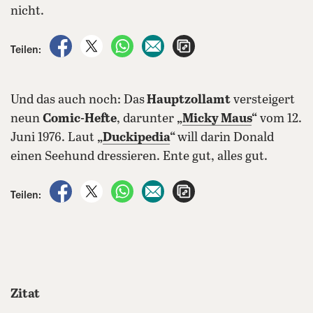
nicht.
auf Facebook teilen
auf X teilen
per WhatsApp teilen
per E-Mail teilen
Artikel aufrufen
Teilen:
Und das auch noch: Das
Hauptzollamt
versteigert
neun
Comic-Hefte
, darunter
„
Micky Maus
“
vom 12.
Juni 1976. Laut
„
Duckipedia
“
will darin Donald
einen Seehund dressieren. Ente gut, alles gut.
auf Facebook teilen
auf X teilen
per WhatsApp teilen
per E-Mail teilen
Artikel aufrufen
Teilen:
Zitat