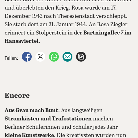
und überlebten den Krieg. Rosa wurde am 17.
Dezember 1942 nach Theresienstadt verschleppt.
Sie starb dort am 31. Januar 1944. An Rosa Ziegler
erinnert ein Stolperstein in der
Bartningallee 7 im
Hansaviertel.
auf Facebook teilen
auf X teilen
per WhatsApp teilen
per E-Mail teilen
Artikel aufrufen
Teilen:
Encore
Aus Grau mach Bunt
: Aus langweiligen
Stromkästen und Trafostationen
machen
Berliner Schülerinnen und Schüler jedes Jahr
kleine Kunstwerke
. Die kreativsten wurden nun