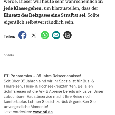
werde. Dieser will heute sehr wahrscheinlich
in
jede Klasse gehen
, um klarzustellen, dass der
Einsatz des Reizgases eine Straftat sei
. Sollte
eigentlich selbstverständlich sein.
auf Facebook teilen
auf X teilen
per WhatsApp teilen
per E-Mail teilen
Artikel aufrufen
Teilen:
Anzeige
PTI Panoramica – 35 Jahre Reise­er‍lebnisse!
Seit über 35 Jahren sind wir Ihr ‍Spezialist für Bus- &
Flugreisen, Fluss- & Hochseekreuzfahrten. Bei allen
Schiffsreisen ist die An- & Abreise be‍reits inklusive! Unser
zubuchbarer Haustürservice macht Ihre Reise noch
komfortabler. Lehnen Sie sich zurück & genießen Sie
unvergessliche Mo‍mente!
Jetzt entdecken:
www.pti.de