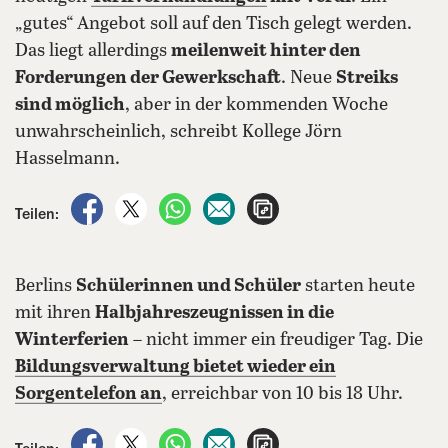
„gutes“ Angebot soll auf den Tisch gelegt werden.
Das liegt allerdings
meilenweit hinter den
Forderungen der Gewerkschaft
. Neue
Streiks
sind möglich
, aber in der kommenden Woche
unwahrscheinlich, schreibt Kollege Jörn
Hasselmann.
auf Facebook teilen
auf X teilen
per WhatsApp teilen
per E-Mail teilen
Artikel aufrufen
Teilen:
Berlins
Schülerinnen und Schüler
starten heute
mit ihren
Halbjahreszeugnissen in die
Winterferien
– nicht immer ein freudiger Tag. Die
Bildungsverwaltung bietet wieder ein
Sorgentelefon an
, erreichbar von 10 bis 18 Uhr.
auf Facebook teilen
auf X teilen
per WhatsApp teilen
per E-Mail teilen
Artikel aufrufen