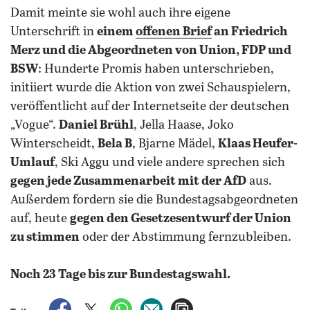
Damit meinte sie wohl auch ihre eigene
Unterschrift in
einem
offenen Brief
an Friedrich
Merz und die Abgeordneten von Union, FDP und
BSW
: Hunderte Promis haben unterschrieben,
initiiert wurde die Aktion von zwei Schauspielern,
veröffentlicht auf der Internetseite der deutschen
„Vogue“.
Daniel Brühl
, Jella Haase, Joko
Winterscheidt,
Bela B
, Bjarne Mädel,
Klaas Heufer-
Umlauf
, Ski Aggu und viele andere sprechen sich
gegen jede Zusammenarbeit mit der AfD
aus.
Außerdem fordern sie die Bundestagsabgeordneten
auf, heute
gegen den Gesetzesentwurf der Union
zu stimmen
oder der Abstimmung fernzubleiben.
Noch 23 Tage bis zur Bundestagswahl.
auf Facebook teilen
auf X teilen
per WhatsApp teilen
per E-Mail teilen
Artikel aufrufen