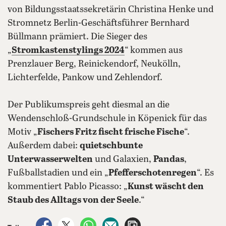
von Bildungsstaatssekretärin Christina Henke und
Stromnetz Berlin-Geschäftsführer Bernhard
Büllmann prämiert. Die Sieger des
„
Stromkastenstylings 2024
“ kommen aus
Prenzlauer Berg, Reinickendorf, Neukölln,
Lichterfelde, Pankow und Zehlendorf.
Der Publikumspreis geht diesmal an die
Wendenschloß-Grundschule in Köpenick für das
Motiv „
Fischers Fritz fischt frische Fische
“.
Außerdem dabei:
quietschbunte
Unterwasserwelten
und Galaxien,
Pandas
,
Fußballstadien und ein „
Pfefferschotenregen
“. Es
kommentiert Pablo Picasso: „
Kunst wäscht den
Staub des Alltags von der Seele
.“
auf Facebook teilen
auf X teilen
per WhatsApp teilen
per E-Mail teilen
Artikel aufrufen