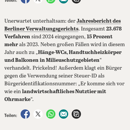
Teilen:
Unerwartet unterhaltsam: der
Jahresbericht des
Berliner Verwaltungsgerichts
. Insgesamt
23.678
Verfahren
sind 2024 eingegangen,
15 Prozent
mehr
als 2023. Neben großen Fällen wird in diesem
Jahr auch zu „
Hänge-WCs, Handtuchheizkörper
und Balkonen
in Milieuschutzgebieten
“
verhandelt. Prickelnd! Außerdem klagt ein Bürger
gegen die Verwendung seiner Steuer-ID als
Bürgeridentifikationsnummer: „Er komme sich vor
wie ein
landwirtschaftliches Nutztier mit
Ohrmarke
“.
auf Facebook teilen
auf X teilen
per WhatsApp teilen
per E-Mail teilen
Artikel aufrufen
Teilen: