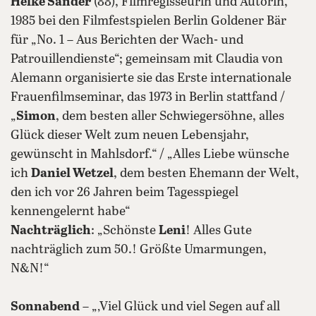
Helke Sander
(88), Filmregisseurin und Autorin,
1985 bei den Filmfestspielen Berlin Goldener Bär
für „No. 1 – Aus Berichten der Wach- und
Patrouillendienste“; gemeinsam mit Claudia von
Alemann organisierte sie das Erste internationale
Frauenfilmseminar, das 1973 in Berlin stattfand /
„
Simon
, dem besten aller Schwiegersöhne, alles
Glück dieser Welt zum neuen Lebensjahr,
gewünscht in Mahlsdorf.“ / „Alles Liebe wünsche
ich
Daniel Wetzel
, dem besten Ehemann der Welt,
den ich vor 26 Jahren beim Tagesspiegel
kennengelernt habe“
Nachträglich
: „Schönste
Leni
! Alles Gute
nachträglich zum 50.! Größte Umarmungen,
N&N!“
Sonnabend
– „‚Viel Glück und viel Segen auf all