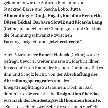
gekommen wie die Autoren Benjamin von
Stuckrad-Barre und Sascha Lobo.
Jutta
Allmendinger, Dunja Hayali, Karoline Herfurth,
Düzen Tekkal, Barbara Slowik und Ricarda Lang
(Grüne) plauderten bei Champagner und Cocktails,
die Stimmung schwankte zwischen
Fassungslosigkeit und „
jetzt erst recht
“.
Auch Vizekanzler
Robert Habeck
(Grüne) wurde
befragt, bevor er weiter musste zu Maybrit Illner.
Im geschützten Raum der Frauen-Dominanz fiel es
ihm und Scholz leicht, von der
Abschaffung des
Abtreibungsparagrafen
und des
Ehegattensplittings zu träumen. Doch im Saal
dominierte die realistische
Resignation über das,
was nach der Bundestagswahl kommen könnte
.
„So ist das eben: zwei Schritte vor, einen zurück“,