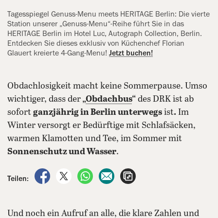
Tagesspiegel Genuss-Menu meets ‍HERITAGE Berlin: Die vierte
Station unserer „Genuss-Menu“-Reihe führt Sie in das
HERITAGE Berlin im Hotel Luc, Autograph Collection, Berlin.
‍Entdecken Sie dieses exklusiv von Küchenchef Florian
Glauert kreierte 4-Gang-Menu!
Jetzt buchen!
Obdachlosigkeit macht keine Sommerpause. Umso
wichtiger, dass der
„
Obdachbus
“
des DRK ist ab
sofort
ganzjährig in Berlin unterwegs
ist
.
Im
Winter versorgt er Bedürftige mit Schlafsäcken,
warmen Klamotten und Tee, im Sommer mit
Sonnenschutz und Wasser
.
auf Facebook teilen
auf X teilen
per WhatsApp teilen
per E-Mail teilen
Artikel aufrufen
Teilen:
Und noch ein Aufruf an alle, die klare Zahlen und