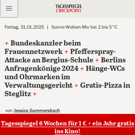
Kostenlos anmelden
Freitag, 31.01.2025
Sonne-Wolken-Mix bei 2 bis 5°C
+
Bundeskanzler beim
Frauennetzwerk
+
Pfefferspray-
Attacke an Bergius-Schule
+
Berlins
Anfragenkönige 2024
+
Hänge-WCs
und Ohrmarken im
Verwaltungsgericht
+
Gratis-Pizza in
Steglitz
+
von
Jessica Gummersbach
Tagesspiegel 6 Wochen für 1 € + ein Jahr gratis
ins Kino!