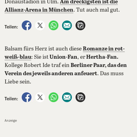
Donaustadion in Ulm.
Am dreckigsten ist die
Allianz-Arena in München
. Tut auch mal gut.
auf Facebook teilen
auf X teilen
per WhatsApp teilen
per E-Mail teilen
Artikel aufrufen
Teilen:
Balsam fürs Herz ist auch diese
Romanze in rot-
weiß-blau
: Sie ist
Union-Fan
, er
Hertha-Fan.
Kollege Robert Ide traf ein
Berliner Paar, das den
Verein des jeweils anderen anfeuert
. Das muss
Liebe sein.
auf Facebook teilen
auf X teilen
per WhatsApp teilen
per E-Mail teilen
Artikel aufrufen
Teilen:
Anzeige