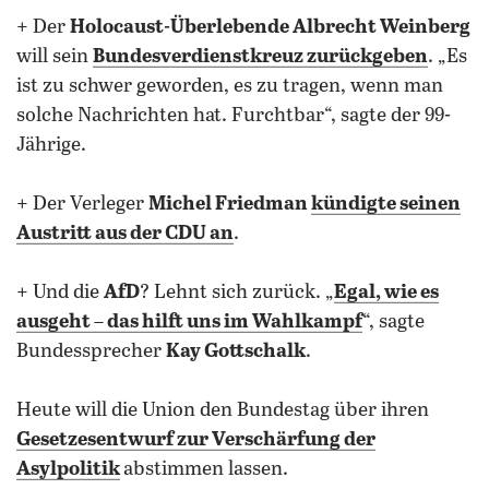
+ Der
Holocaust-Überlebende Albrecht Weinberg
will sein
Bundesverdienstkreuz zurückgeben
. „Es
ist zu schwer geworden, es zu tragen, wenn man
solche Nachrichten hat. Furchtbar“, sagte der 99-
Jährige.
+ Der Verleger
Michel Friedman
kündigte seinen
Austritt aus der CDU an
.
+ Und die
AfD
? Lehnt sich zurück. „
Egal, wie es
ausgeht – das hilft uns im Wahlkampf
“, sagte
Bundessprecher
Kay Gottschalk
.
Heute will die Union den Bundestag über ihren
Gesetzesentwurf zur Verschärfung der
Asylpolitik
abstimmen lassen.