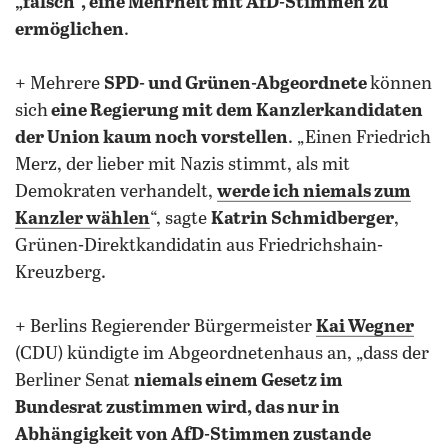
„falsch“, eine Mehrheit mit AfD-Stimmen zu
ermöglichen
.
+ Mehrere
SPD- und Grünen-Abgeordnete
können
sich
eine Regierung mit dem Kanzlerkandidaten
der Union kaum noch vorstellen
. „Einen Friedrich
Merz, der lieber mit Nazis stimmt, als mit
Demokraten verhandelt,
werde ich niemals zum
Kanzler wählen
“, sagte
Katrin Schmidberger
,
Grünen-Direktkandidatin aus Friedrichshain-
Kreuzberg.
+ Berlins Regierender Bürgermeister
Kai Wegner
(CDU) kündigte im Abgeordnetenhaus an, „dass der
Berliner Senat
niemals einem Gesetz im
Bundesrat zustimmen wird, das nur in
Abhängigkeit von AfD-Stimmen zustande