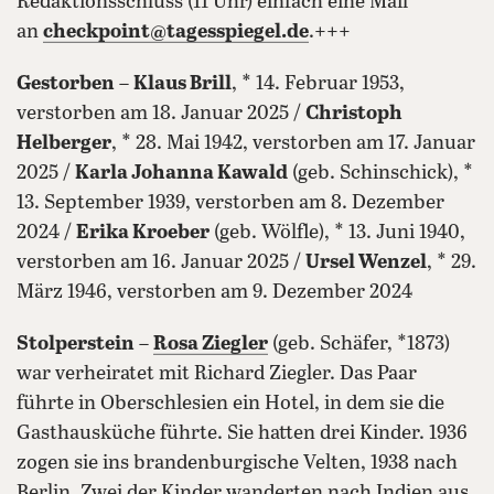
Redaktionsschluss (11 Uhr) einfach eine Mail
an
checkpoint@tagesspiegel.de
.+++
Gestorben
–
Klaus Brill
, * 14. Februar 1953,
verstorben am 18. Januar 2025 /
Christoph
Helberger
, * 28. Mai 1942, verstorben am 17. Januar
2025 /
Karla Johanna Kawald
(geb. Schinschick), *
13. September 1939, verstorben am 8. Dezember
2024 /
Erika Kroeber
(geb. Wölfle), * 13. Juni 1940,
verstorben am 16. Januar 2025 /
Ursel Wenzel
, * 29.
März 1946, verstorben am 9. Dezember 2024
Stolperstein
–
Rosa Ziegler
(geb. Schäfer, *1873)
war verheiratet mit Richard Ziegler. Das Paar
führte in Oberschlesien ein Hotel, in dem sie die
Gasthausküche führte. Sie hatten drei Kinder. 1936
zogen sie ins brandenburgische Velten, 1938 nach
Berlin. Zwei der Kinder wanderten nach Indien aus