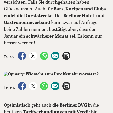
verzichten. Falls Sie durchgehalten haben:
Glückwunsch! Auch für
Bars, Kneipen und Clubs
endet die Durststrecke
. Der
Berliner Hotel- und
Gastronomieverband
kann zwar auf Anfrage
keine Zahlen nennen, bestätigt aber, dass der
Januar ein
schwächerer Monat
sei. Es kann nur
besser werden!
auf Facebook teilen
auf X teilen
per WhatsApp teilen
per E-Mail teilen
Artikel aufrufen
Teilen:
auf Facebook teilen
auf X teilen
per WhatsApp teilen
per E-Mail teilen
Artikel aufrufen
Teilen:
Optimistisch geht auch die
Berliner BVG
in die
heutigen
Tarifverhandlungen
mit Verdi
: Ein