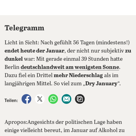
Telegramm
Licht in Sicht: Nach gefühlt 56 Tagen (mindestens!)
endet heute der Januar
, der nicht nur subjektiv
zu
dunkel
war: Mit gerade einmal 39 Stunden hatte
Berlin
deutschlandweit am wenigsten Sonne
.
Dazu fiel ein Drittel
mehr Niederschlag
als im
langjährigen Mittel. So viel zum „
Dry January
“.
auf Facebook teilen
auf X teilen
per WhatsApp teilen
per E-Mail teilen
Artikel aufrufen
Teilen:
Apropos:Angesichts der politischen Lage haben
einige vielleicht bereut, im Januar auf Alkohol zu