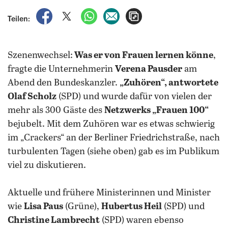
auf Facebook teilen
auf X teilen
per WhatsApp teilen
per E-Mail teilen
Artikel aufrufen
Teilen:
Szenenwechsel:
Was er von Frauen lernen könne
,
fragte die Unternehmerin
Verena Pausder
am
Abend den Bundeskanzler.
„Zuhören“, antwortete
Olaf Scholz
(SPD) und wurde dafür von vielen der
mehr als 300 Gäste des
Netzwerks „Frauen 100“
bejubelt. Mit dem Zuhören war es etwas schwierig
im „Crackers“ an der Berliner Friedrichstraße, nach
turbulenten Tagen (siehe oben) gab es im Publikum
viel zu diskutieren.
Aktuelle und frühere Ministerinnen und Minister
wie
Lisa Paus
(Grüne),
Hubertus Heil
(SPD) und
Christine Lambrecht
(SPD) waren ebenso