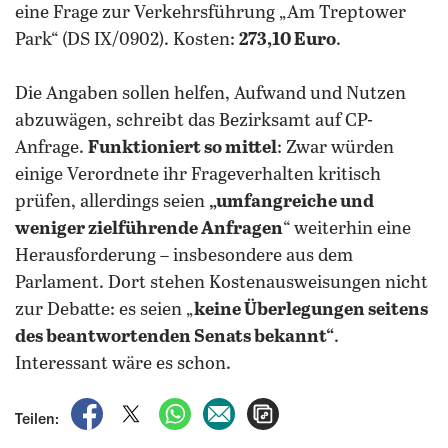
eine Frage zur Verkehrsführung „Am Treptower
Park“ (DS IX/0902). Kosten:
273,10 Euro
.
Die Angaben sollen helfen, Aufwand und Nutzen
abzuwägen, schreibt das Bezirksamt auf CP-
Anfrage.
Funktioniert so mittel
: Zwar würden
einige Verordnete ihr Frageverhalten kritisch
prüfen, allerdings seien
„umfangreiche und
weniger zielführende Anfragen
“ weiterhin eine
Herausforderung – insbesondere aus dem
Parlament. Dort stehen Kostenausweisungen nicht
zur Debatte: es seien „
keine Überlegungen seitens
des beantwortenden Senats bekannt“
.
Interessant wäre es schon.
auf Facebook teilen
auf X teilen
per WhatsApp teilen
per E-Mail teilen
Artikel aufrufen
Teilen: