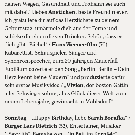
deinen Wegen, Gesundheit und Frohsinn sei auch
mit dabei.‘ Liebes
Anettchen
, beste Freundin ever,
ich gratuliere dir auf das Herzlichste zu deinem
Geburtstag, umärmele dich aus der Ferne und
schicke dir einen dicken Drücker. Schön, dass es
dich gibt! Bärbel“ /
Hans Werner Olm
(70),
Kabarettist, Schauspieler, Sänger und
Synchronsprecher, zum 20-jährigen Mauerfall-
Jubiläum coverte er den Song „Berlin, Berlin – Dein
Herz kennt keine Mauern“ und produzierte dafür
sein erstes Musikvideo / „
Vivien
, der besten Gattin
aller Schwiegersöhne, alles Glück dieser Welt zum
neuen Lebensjahr, gewünscht in Mahlsdorf“
Sonntag
– „Happy Birthday, liebe
Sarah Borufka
“ /
Bürger Lars Dietrich
(52), Entertainer, Musiker
(„Sexy Eis“, Remake von „Ein Bett im Kornfeld“,