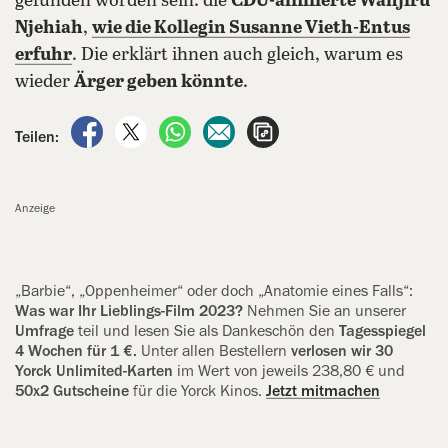
gefunden worden sein: die
CDU-affiliierte Wanjiru
Njehiah
,
wie die Kollegin Susanne Vieth-Entus
erfuhr
. Die erklärt ihnen auch gleich, warum es
wieder
Ärger geben könnte
.
auf Facebook teilen
auf X teilen
per WhatsApp teilen
per E-Mail teilen
Artikel aufrufen
Teilen:
Anzeige
„Barbie“, „Oppenheimer“ oder doch „Anatomie eines Falls“:
Was war Ihr Lieblings-Film 2023?
Nehmen Sie an unserer
Umfrage
teil und lesen Sie als Dankeschön den
Tagesspiegel
4 Wochen für 1 €.
Unter allen Bestellern
verlosen wir 30
Yorck Unlimited-Karten
im Wert von jeweils 238,80 € und
50x2 Gutscheine
für die Yorck Kinos.
Jetzt mitmachen