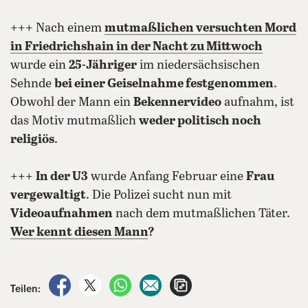
+++ Nach einem
mutmaßlichen versuchten Mord
in Friedrichshain
in der Nacht zu Mittwoch
wurde ein
25-Jähriger
im niedersächsischen
Sehnde
bei einer Geiselnahme festgenommen
.
Obwohl der Mann ein
Bekennervideo
aufnahm, ist
das Motiv mutmaßlich
weder politisch noch
religiös
.
+++
In der U3
wurde Anfang Februar eine
Frau
vergewaltigt
. Die Polizei sucht nun mit
Videoaufnahmen
nach dem mutmaßlichen Täter.
Wer kennt diesen Mann
?
auf Facebook teilen
auf X teilen
per WhatsApp teilen
per E-Mail teilen
Artikel aufrufen
Teilen: