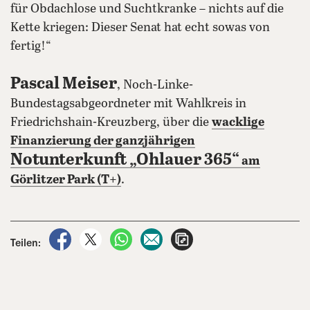
für Obdachlose und Suchtkranke – nichts auf die
Kette kriegen: Dieser Senat hat echt sowas von
fertig!“
Pascal Meiser
, Noch-Linke-
Bundestagsabgeordneter mit Wahlkreis in
Friedrichshain-Kreuzberg, über die
wacklige
Finanzierung der ganzjährigen
Notunterkunft „Ohlauer 365“
am
Görlitzer Park (T+)
.
auf Facebook teilen
auf X teilen
per WhatsApp teilen
per E-Mail teilen
Artikel aufrufen
Teilen: