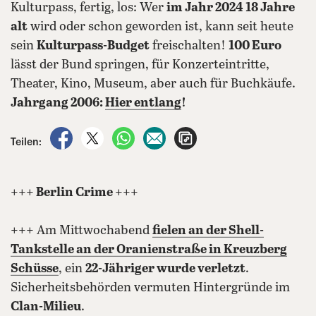
Kulturpass, fertig, los: Wer
im Jahr 2024 18 Jahre
alt
wird oder schon geworden ist, kann seit heute
sein
Kulturpass-Budget
freischalten!
100 Euro
lässt der Bund springen, für Konzerteintritte,
Theater, Kino, Museum, aber auch für Buchkäufe.
Jahrgang 2006:
Hier entlang
!
auf Facebook teilen
auf X teilen
per WhatsApp teilen
per E-Mail teilen
Artikel aufrufen
Teilen:
+++ Berlin Crime +++
+++ Am Mittwochabend
fielen an der
Shell-
Tankstelle an der Oranienstraße
in Kreuzberg
Schüsse
, ein
22-Jähriger wurde verletzt
.
Sicherheitsbehörden vermuten Hintergründe im
Clan-Milieu
.