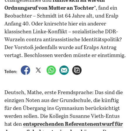
Unangenehmes und
fühlte sich an wie ein
Ordnungsruf von Mutter an Tochter
“, fand ein
Beobachter – Schmidt ist 64 Jahre alt, und Eralp
Anfang 40. Oder knirschte hier ein anderer
klassischen Linke-Konflikt – sozialistische DDR-
Wurzeln contra antirassistische Identitätspolitik?
Der Vorstoß jedenfalls wurde auf Eralps Antrag
vertagt. Beschlossen werden müsste er einstimmig.
auf Facebook teilen
auf X teilen
per WhatsApp teilen
per E-Mail teilen
Artikel aufrufen
Teilen:
Deutsch, Mathe, erste Fremdsprache: Das sind die
einzigen Noten aus der Grundschule, die künftig
für den Übergang ins Gymnasium berücksichtigt
werden sollen. Die Kollegin Susanne Vieth-Entus
hat den
entsprechenden Referentenentwurf für