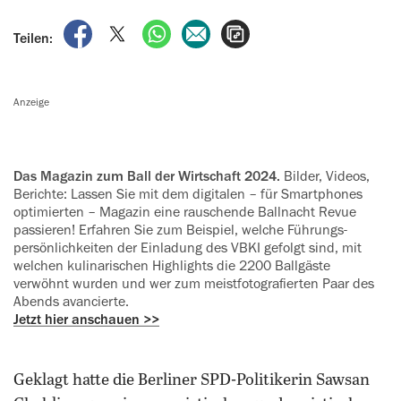
auf Facebook teilen
auf X teilen
per WhatsApp teilen
per E-Mail teilen
Artikel aufrufen
Teilen:
Anzeige
Das Magazin zum Ball der Wirtschaft 2024.
Bilder, Videos,
Berichte: Lassen Sie mit dem digitalen – für Smartphones
optimierten – Magazin eine rauschende Ballnacht Revue
passieren! Erfahren Sie zum Beispiel, welche Führungs­
persön­lich­keiten der Einladung des VBKI gefolgt sind, mit
welchen kulinarischen Highlights die 2200 Ballgäste
verwöhnt wurden und wer zum meist­foto­grafierten Paar des
Abends avancierte.
Jetzt hier anschauen >>
Geklagt hatte die Berliner SPD-Politikerin Sawsan