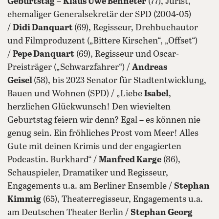
Geburtstag
–
Klaus Uwe Benneter
(77), Jurist,
ehemaliger Generalsekretär der SPD (2004-05)
/
Didi Danquart
(69), Regisseur, Drehbuchautor
und Filmproduzent („Bittere Kirschen“, „Offset“)
/
Pepe Danquart
(69), Regisseur und Oscar-
Preisträger („Schwarzfahrer“) /
Andreas
Geisel
(58), bis 2023 Senator für Stadtentwicklung,
Bauen und Wohnen (SPD) / „Liebe
Isabel
,
herzlichen Glückwunsch! Den wievielten
Geburtstag feiern wir denn? Egal – es können nie
genug sein. Ein fröhliches Prost vom Meer! Alles
Gute mit deinen Krimis und der engagierten
Podcastin. Burkhard“ /
Manfred Karge
(86),
Schauspieler, Dramatiker und Regisseur,
Engagements u.a. am Berliner Ensemble /
Stephan
Kimmig
(65), Theaterregisseur, Engagements u.a.
am Deutschen Theater Berlin /
Stephan Georg