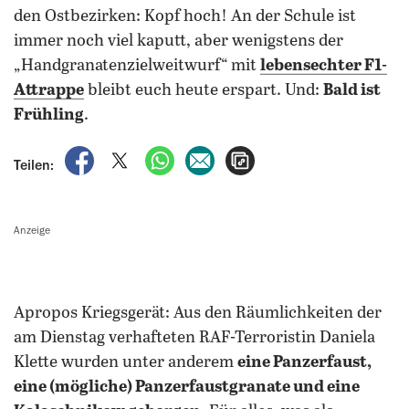
den Ostbezirken: Kopf hoch! An der Schule ist
immer noch viel kaputt, aber wenigstens der
„Handgranatenzielweitwurf“ mit
lebensechter F1-
Attrappe
bleibt euch heute erspart. Und:
Bald ist
Frühling
.
auf Facebook teilen
auf X teilen
per WhatsApp teilen
per E-Mail teilen
Artikel aufrufen
Teilen:
Anzeige
Apropos Kriegsgerät: Aus den Räumlichkeiten der
am Dienstag verhafteten RAF-Terroristin Daniela
Klette wurden unter anderem
eine Panzerfaust,
eine (mögliche) Panzerfaustgranate und eine