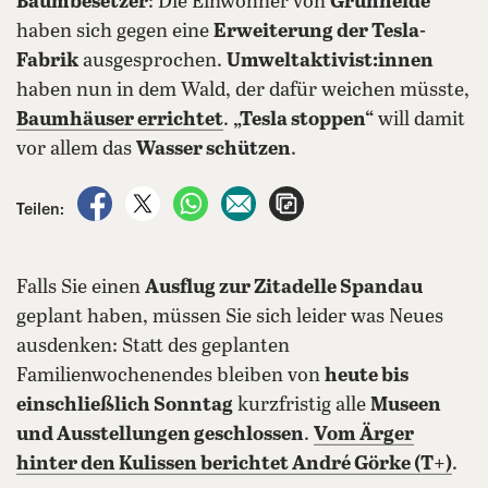
Baumbesetzer
: Die Einwohner von
Grünheide
haben sich gegen eine
Erweiterung der Tesla-
Fabrik
ausgesprochen.
Umweltaktivist:innen
haben nun in dem Wald, der dafür weichen müsste,
Baumhäuser errichtet
.
„Tesla stoppen“
will damit
vor allem das
Wasser schützen
.
auf Facebook teilen
auf X teilen
per WhatsApp teilen
per E-Mail teilen
Artikel aufrufen
Teilen:
Falls Sie einen
Ausflug zur Zitadelle Spandau
geplant haben, müssen Sie sich leider was Neues
ausdenken: Statt des geplanten
Familienwochenendes bleiben von
heute bis
einschließlich Sonntag
kurzfristig alle
Museen
und Ausstellungen geschlossen
.
Vom Ärger
hinter den Kulissen berichtet André Görke (T+)
.