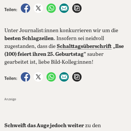
auf Facebook teilen
auf X teilen
per WhatsApp teilen
per E-Mail teilen
Artikel aufrufen
Teilen:
Unter Journalist:innen konkurrieren wir um die
besten Schlagzeilen
. Insofern sei neidvoll
zugestanden, dass die
Schalttagsüberschrift
„Ilse
(100) feiert ihren 25. Geburtstag“
sauber
gearbeitet ist, liebe Bild-Kolleg:innen!
auf Facebook teilen
auf X teilen
per WhatsApp teilen
per E-Mail teilen
Artikel aufrufen
Teilen:
Anzeige
Schweift das Auge jedoch weiter
zu den