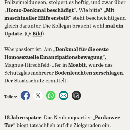
Polizeimeldungen, stolpert es heftig, und zwar über
„Homo-Denkmal beschädigt“
. Wie bitte?
„Mit
maschineller Hilfe erstellt“
steht beschwichtigend
gleich darunter. Die Kollegin braucht wohl
mal ein
Update
. (Q:
Bild
)
Was passiert ist: Am
„Denkmal für die erste
Homosexuelle Emanzipationsbewegung“
,
Magnus-Hirschfeld-Ufer in
Moabit
, wurde das
Schutzglas mehrerer
Bodenleuchten zerschlagen
.
Der Staatsschutz ermittelt.
auf Facebook teilen
auf X teilen
per WhatsApp teilen
per E-Mail teilen
Artikel aufrufen
Teilen:
18 Jahre später
: Das Neubauquartier
„Pankower
Tor“
biegt tatsächlich auf die Zielgeraden ein.