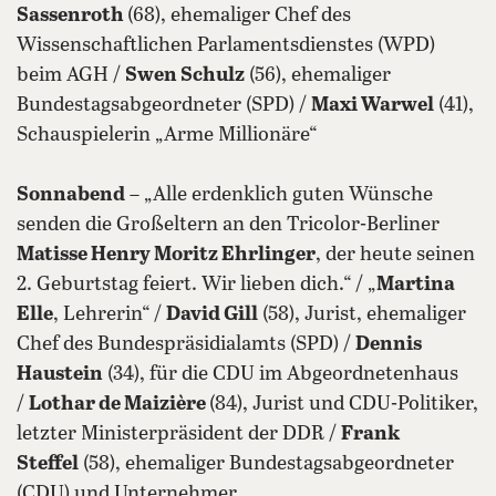
Sassenroth
(68), ehemaliger Chef des
Wissenschaftlichen Parlamentsdienstes (WPD)
beim AGH /
Swen Schulz
(56), ehemaliger
Bundestagsabgeordneter (SPD) /
Maxi Warwel
(41),
Schauspielerin „Arme Millionäre“
Sonnabend
– „Alle erdenklich guten Wünsche
senden die Großeltern an den Tricolor-Berliner
Matisse Henry Moritz Ehrlinger
, der heute seinen
2. Geburtstag feiert. Wir lieben dich.“ / „
Martina
Elle
, Lehrerin“ /
David Gill
(58), Jurist, ehemaliger
Chef des Bundespräsidialamts (SPD) /
Dennis
Haustein
(34), für die CDU im Abgeordnetenhaus
/
Lothar de Maizière
(84), Jurist und CDU-Politiker,
letzter Ministerpräsident der DDR /
Frank
Steffel
(58), ehemaliger Bundestagsabgeordneter
(CDU) und Unternehmer