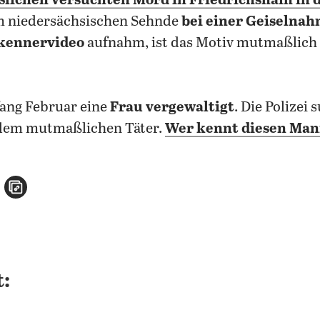
ichen versuchten Mord in Friedrichshain
in 
 niedersächsischen Sehnde
bei einer Geiselna
kennervideo
aufnahm, ist das Motiv mutmaßlich
ang Februar eine
Frau vergewaltigt
. Die Polizei
dem mutmaßlichen Täter.
Wer kennt diesen Ma
n
atsApp teilen
per E-Mail teilen
Artikel aufrufen
: