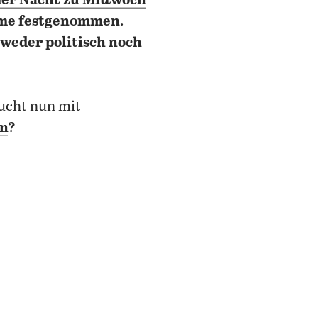
der Nacht zu Mittwoch
hme festgenommen
.
weder politisch noch
 sucht nun mit
nn
?