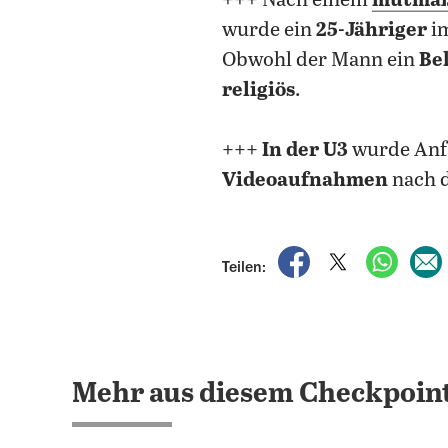
+++ Nach einem
mutmaßl
wurde ein
25-Jähriger
im
Obwohl der Mann ein
Be
religiös
.
+++
In der U3
wurde Anf
Videoaufnahmen
nach 
auf Facebook teile
auf X teilen
per Wh
Teilen:
Mehr aus diesem Checkpoint