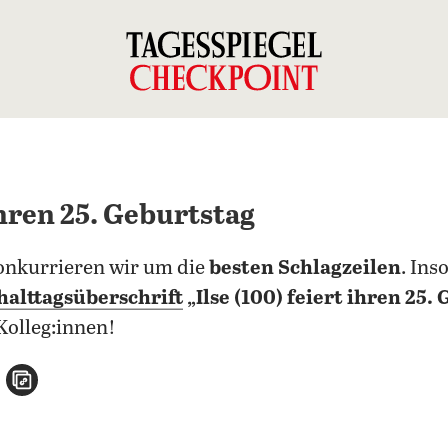
 ihren 25. Geburtstag
konkurrieren wir um die
besten Schlagzeilen
. Ins
halttagsüberschrift
„Ilse (100) feiert ihren 25.
-Kolleg:innen!
n
atsApp teilen
per E-Mail teilen
Artikel aufrufen