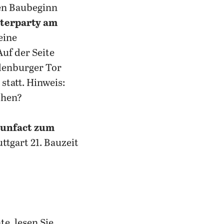
ten Baubeginn
sterparty am
eine
 Auf der Seite
ndenburger Tor
statt. Hinweis:
chen?
unfact zum
ttgart 21. Bauzeit
e, lesen Sie