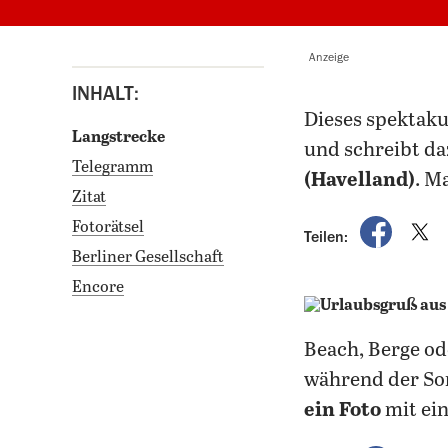
Anzeige
INHALT:
dieses spektak
Langstrecke
und schreibt da
Telegramm
(Havelland)
. M
Zitat
auf Fac
a
Fotorätsel
Teilen:
Berliner Gesellschaft
Encore
Beach, Berge od
während der So
ein Foto
mit ei