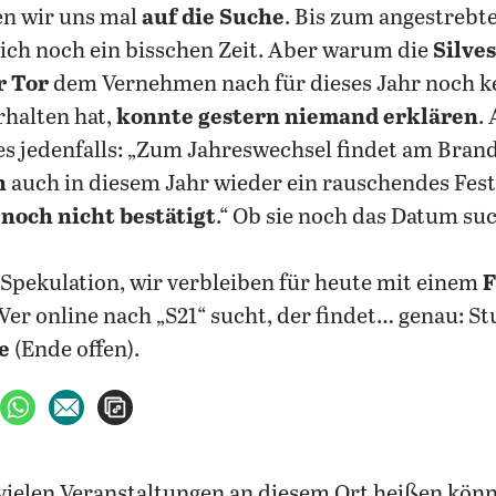
en wir uns mal
auf die Suche
. Bis zum angestreb
ßlich noch ein bisschen Zeit. Aber warum die
Silve
 Tor
dem Vernehmen nach für dieses Jahr noch k
halten hat,
konnte gestern niemand erklären
.
 es jedenfalls: „Zum Jahreswechsel findet am Bra
h
auch in diesem Jahr wieder ein rauschendes Fest 
 noch nicht bestätigt
.“ Ob sie noch das Datum su
 Spekulation, wir verbleiben für heute mit einem
F
Wer online nach „S21“ sucht, der findet… genau: Stu
e
(Ende offen).
ebook teilen
uf X teilen
per WhatsApp teilen
per E-Mail teilen
Artikel aufrufen
 vielen Veranstaltungen an diesem Ort heißen könnt