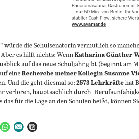
Panorama­sauna, Gas‍tro­nomie, S
– nur 50 Min. von Berlin. Ihr Vor
stabiler Cash Flow, sichere Wert
www.avamar.de
“
würde die Schulsenatorin vermutlich so manch
 Aber es hilft nichts: Wenn
Katharina Günther-
usblick auf das neue Schuljahr gibt (beginnt am M
auf eine
Recherche meiner Kollegin
Susanne Vi
n. Und die geht diesmal so:
2573
Lehrkräfte
hat B
hr verloren, hauptsächlich durch
Berufsunfähigk
s das für die Lage an den Schulen heißt, können Sie
ebook teilen
uf X teilen
per WhatsApp teilen
per E-Mail teilen
Artikel aufrufen