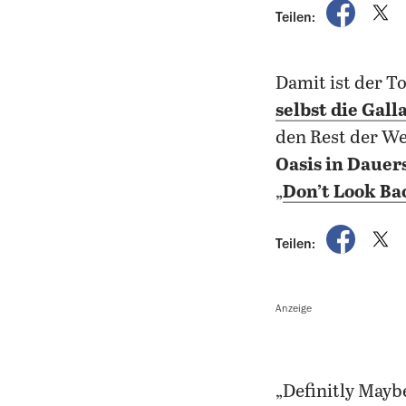
auf Fac
a
Teilen:
Damit ist der To
selbst die Gal
den Rest der We
Oasis in Dauer
„
Don’t Look Ba
auf Fac
a
Teilen:
Anzeige
„Definitly Maybe