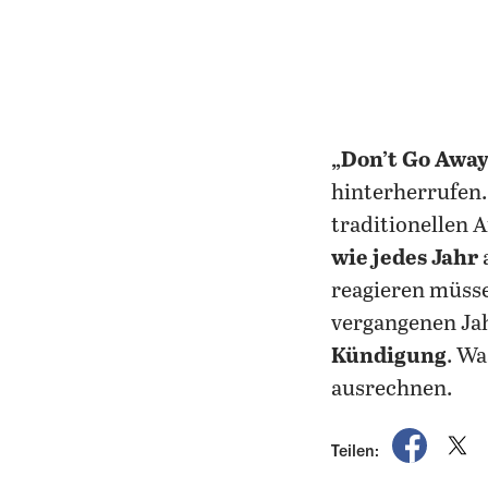
„Don’t Go Away
hinterherrufen.
traditionellen A
wie jedes Jahr
reagieren müsse
vergangenen Ja
Kündigung
. Wa
ausrechnen.
auf Fac
a
Teilen: