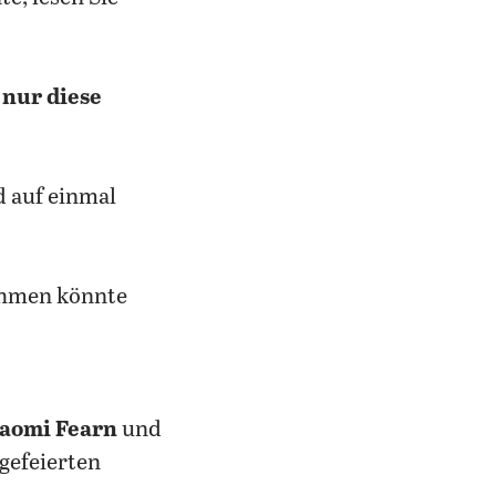
 nur diese
d auf einmal
ehmen könnte
aomi Fearn
und
 gefeierten