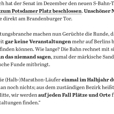
ch hat der Senat im Dezember den neuen S-Bahn-
zum Potsdamer Platz beschlossen
.
Unschöner 
e direkt am Brandenburger Tor.
altungsbranche machen nun Gerüchte die Runde, d
it
gar keine Veranstaltungen
mehr auf Berlins b
tfinden können. Wie lange? Die Bahn rechnet mit s
nn das niemand sagen
, zumal der märkische Sand
sche Funde mitbringt.
die (Halb-)Marathon-Läufer
einmal im Halbjahr d
man noch nichts; aus dem zuständigen Bezirk heißt
Mitte, wir werden
auf jeden Fall Plätze und Orte
f
altungen finden.“