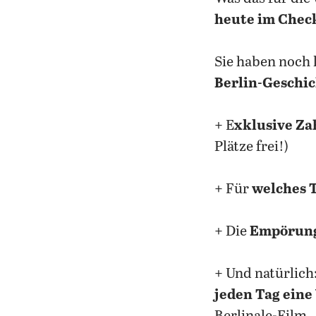
heute im Chec
Sie haben noch
Berlin-Geschi
+ E
xklusive Za
Plätze frei!)
+ Für
welches 
+ Die
Empörung
+ Und natürlich
jeden Tag eine