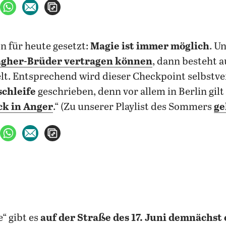
ebook teilen
uf X teilen
per WhatsApp teilen
per E-Mail teilen
Artikel aufrufen
n für heute gesetzt:
Magie ist immer möglich
. U
lagher-Brüder vertragen können
, dann besteht 
lt. Entsprechend wird dieser Checkpoint selbstve
schleife
geschrieben, denn vor allem in Berlin gilt
ck in Anger
.“ (Zu unserer Playlist des Sommers
ge
ebook teilen
uf X teilen
per WhatsApp teilen
per E-Mail teilen
Artikel aufrufen
“ gibt es
auf der Straße des 17. Juni demnächst