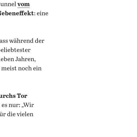
Tunnel
vom
Nebeneffekt
: eine
ass während der
eliebtester
ieben Jahren,
 meist noch ein
urchs Tor
 es nur: „Wir
ür die vielen