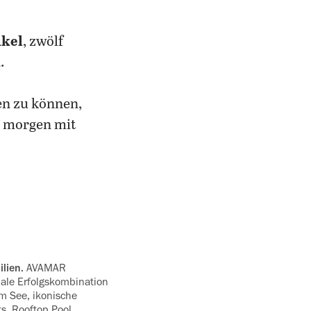
ikel
, zwölf
n
.
en zu können,
n morgen mit
lien.
AVAMAR
ale Erfolgs­kombination
m See, ‍ikonische
s, Rooftop Pool,