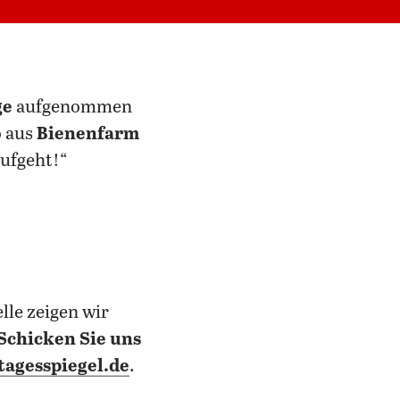
ge
aufgenommen
o aus
Bienenfarm
aufgeht!“
elle zeigen wir
Schicken Sie uns
agesspiegel.de
.