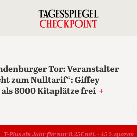
ndenburger Tor: Veranstalter
cht zum Nulltarif“: Giffey
als 8000 Kitaplätze frei
+
T-Plus ein Jahr für nur 8,25€ mtl. - 45 % sparen