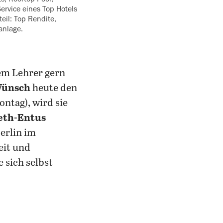
ervice eines Top Hotels
teil: Top Rendite,
anlage.
em Lehrer gern
Wünsch
heute den
ontag), wird sie
eth-Entus
erlin im
eit und
 sich selbst