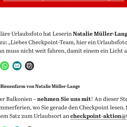
uläre Urlaubsfoto hat Leserin
Natalie Müller-Lan
zu: „Liebes Checkpoint-Team, hier ein Urlaubsfot
an muss nicht weit fahren, damit einem ein Licht 
ebook teilen
uf X teilen
per WhatsApp teilen
per E-Mail teilen
Artikel aufrufen
er Balkonien –
nehmen Sie uns mit
! An dieser St
mmerferien, wo Sie gerade den Checkpoint lesen.
nem Satz zum Urlaubsort an
checkpoint-aktion@t