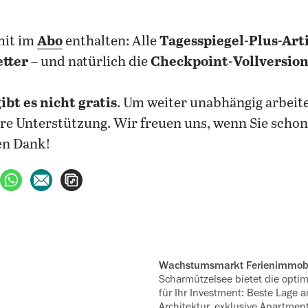
mit im
Abo
enthalten: Alle
Tagesspiegel-Plus-Art
tter
– und natürlich die
Checkpoint
-
Vollversio
bt es nicht gratis
. Um weiter unabhängig arbeit
re Unterstützung. Wir freuen uns, wenn Sie scho
len Dank!
ebook teilen
uf X teilen
per WhatsApp teilen
per E-Mail teilen
Artikel aufrufen
Wachstumsmarkt Ferienimmobi
Scharmützelsee bietet die optim
für Ihr In‍vestment: Beste Lage a
Architektur, exklusive Apartment