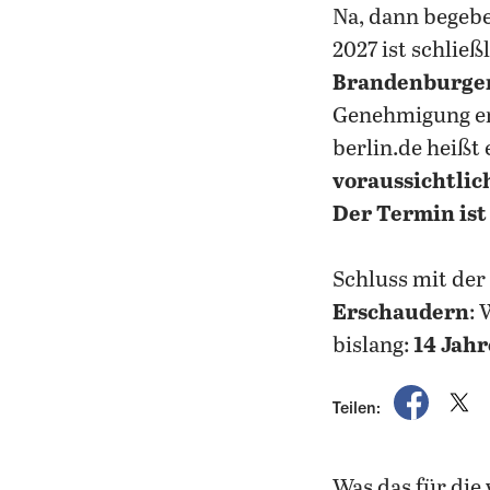
Na, dann begeb
2027 ist schlie
Brandenburger
Genehmigung er
berlin.de heißt
voraussichtlic
Der Termin ist
Schluss mit der
Erschaudern
: 
bislang:
14 Jahr
auf Fac
a
Teilen:
Was das für die