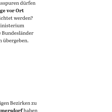
usspuren dürfen
ge vor Ort
richtet werden?
inisterium
ie Bundesländer
m übergeben.
igen Bezirken zu
lmersdorf
haben