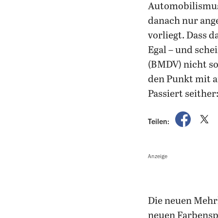
Automobilismus
danach nur ang
vorliegt. Dass 
Egal – und sche
(BMDV) nicht so
den Punkt mit 
Passiert seither:
auf Fac
a
Teilen:
Anzeige
Die neuen Mehrh
neuen Farbensp