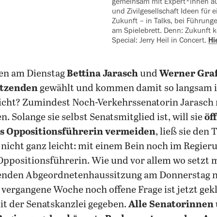
gemeinsam mit Expert*innen aus
und Zivilgesellschaft Ideen für 
Zukunft – in Talks, bei Führung
am Spielebrett. Denn: Zukunft k
Special: Jerry Heil in Concert.
Hi
en am Dienstag
Bettina Jarasch
und
Werner Gra
itzenden
gewählt und kommen damit so langsam i
icht? Zumindest Noch-Verkehrssenatorin Jarasch 
. Solange sie selbst Senatsmitglied ist, will sie
öf
s Oppositionsführerin vermeiden
, ließ sie den
h nicht ganz leicht: mit einem Bein noch im Regie
ppositionsführerin. Wie und vor allem wo setzt m
renden Abgeordnetenhaussitzung am Donnerstag n
vergangene Woche noch offene Frage ist jetzt geklä
t der Senatskanzlei gegeben.
Alle Senatorinnen