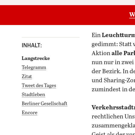
W
ein
Leuchtturm
gedimmt: Statt 
INHALT:
Aktion
alle Par
Langstrecke
nun nur in zwei
Telegramm
der Bezirk. In 
Zitat
und Sharing-Zo
Tweet des Tages
zumindest in de
Stadtleben
Berliner Gesellschaft
Verkehrsstadt
Encore
rechtlichen Uns
zusammengeklag
Geist als der v