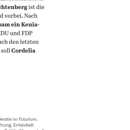
chtenberg
ist die
ld vorbei. Nach
am ein Kenia-
 CDU und FDP
ch den letzten
 soll
Cordelia
fnung. Entwickelt