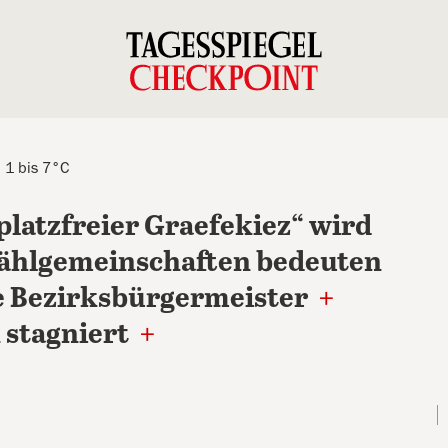
, 1 bis 7°C
latzfreier Graefekiez“ wird
ählgemeinschaften bedeuten
ke Bezirksbürgermeister
+
 stagniert
+