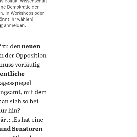
 Politik, Wissenschaft
eine Demokratie der
en, in Workshops oder
önnt ihr wählen!
er
anmelden.
f
zu den
neuen
n der Opposition
muss vorläufig
fentliche
 Tagesspiegel
rungsamt, mit dem
an sich so bei
ur hin?
rt: „Es hat eine
 und Senatoren