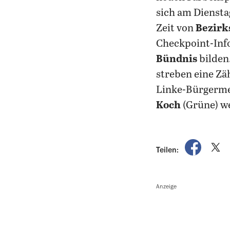
sich am Dienst
Zeit von
Bezirk
Checkpoint-Inf
Bündnis
bilden
streben eine Zä
Linke-Bürgerme
Koch
(Grüne) w
auf Fac
a
Teilen:
Anzeige