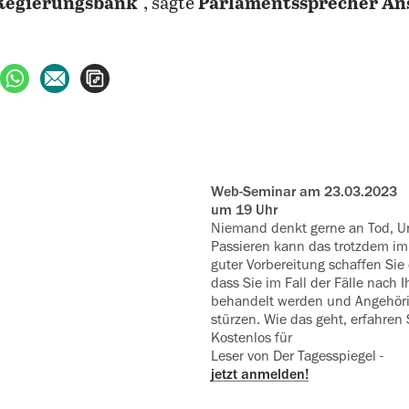
 Regierungsbank
“, sagte
Parlamentssprecher An
ebook teilen
uf X teilen
per WhatsApp teilen
per E-Mail teilen
Artikel aufrufen
Web-Seminar am 23.03.2023
um 19 Uhr
Niemand denkt gerne an Tod, Un
Passieren kann das trotzdem i
guter Vorbereitung schaffen Sie
dass Sie im Fall der Fälle nach 
behandelt werden und Angehöri
stürzen. Wie das geht, erfahren
Kostenlos für
Leser von Der Tagesspiegel -
jetzt anmelden!