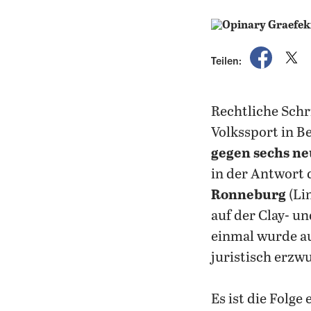
auf Fac
a
Teilen:
Rechtliche Sch
Volkssport in B
gegen sechs n
in der Antwort 
Ronneburg
(Li
auf der Clay- u
einmal wurde au
juristisch erzw
Es ist die Folge