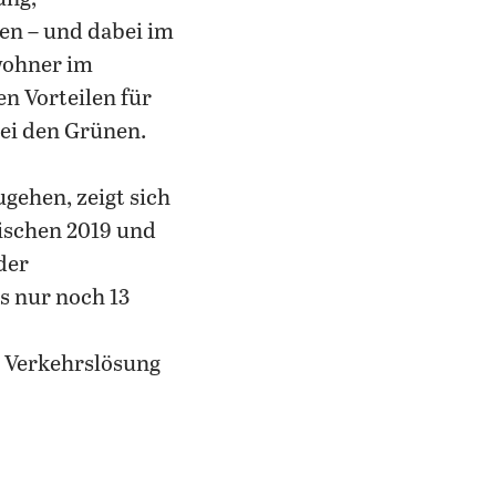
en – und dabei im
nwohner im
en Vorteilen für
bei den Grünen.
gehen, zeigt sich
wischen 2019 und
der
s nur noch 13
 Verkehrslösung