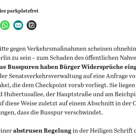
ebook teilen
uf X teilen
per WhatsApp teilen
per E-Mail teilen
Artikel aufrufen
ritte gegen Verkehrsmaßnahmen scheinen ohnehin
erlin zu sein – zum Schaden des öffentlichen Nahv
eue Busspuren haben Bürger Widersprüche ein
der Senatsverkehrsverwaltung auf eine Anfrage v
nke), die dem Checkpoint vorab vorliegt. Sie lieg
nd Hubertusallee, der Hauptstraße und am Reichpi
f diese Weise zuletzt auf einem Abschnitt in der C
ungen, dass die Busspur verschwindet.
 einer
abstrusen Regelung
in der Heiligen Schrift 