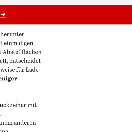
 ➔
 herunter
it einmaligen
ie Abstellflächen
tt, entscheidet
lweise für Lade-
eniger
–
rückzieher mit
t
einem anderen
ung,