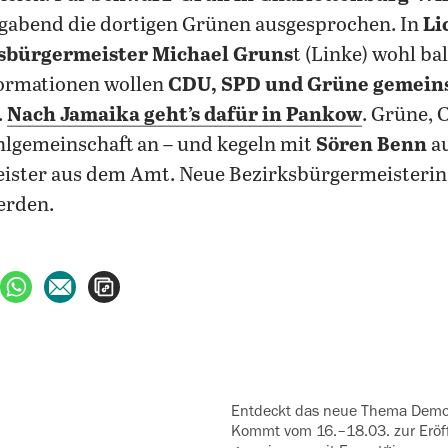
agabend die dortigen Grünen ausgesprochen. In
Li
sbürgermeister Michael Gruns
t (Linke) wohl ba
ormationen wollen
CDU, SPD und Grüne gemeins
.
Nach Jamaika geht’s dafür in Pankow
. Grüne,
hlgemeinschaft an – und kegeln mit
Sören Benn
au
ister aus dem Amt. Neue Bezirksbürgermeisterin
erden.
ebook teilen
uf X teilen
per WhatsApp teilen
per E-Mail teilen
Artikel aufrufen
Entdeckt das neue Thema Demokratie im Futurium.
Kommt vom 16.­–18.03. zur Eröf