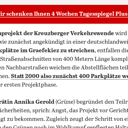
ir schenken Ihnen 4 Wochen Tagesspiegel Plus
projekt der Kreuzberger Verkehrswende
wird
wie zunächst angekündigt in einer deutschlandwe
kplätze im Graefekiez zu streichen
, entfallen d
 Straßenabschnitten von 400 Metern Länge komple
den Nachbarstraßen weichen die Abstellflächen tei
nen.
Statt 2000 also zunächst 400 Parkplätze w
r ersten Projektphase.
rätin Annika Gerold
(Grüne) begründet den Teil
icherheiten, sprich: Angst, das Projekt vor Gerich
t zu bekommen. Zugleich zeugt der Schritt von 
on den Grünen noch im Wahlkampf gepflegten Halt