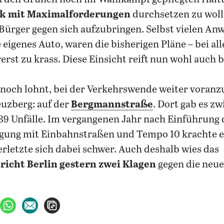
ik mit Maximalforderungen
durchsetzen zu woll
e Bürger gegen sich aufzubringen. Selbst vielen A
eigenes Auto, waren die bisherigen Pläne – bei all
erst zu krass. Diese Einsicht reift nun wohl auch 
nnoch lohnt, bei der Verkehrswende weiter voranzu
uzberg: auf der
Bergmannstraße
. Dort gab es z
89 Unfälle. Im vergangenen Jahr nach Einführung 
gung mit Einbahnstraßen und Tempo 10 krachte e
rletzte sich dabei schwer. Auch deshalb wies das
icht Berlin gestern zwei Klagen
gegen die neue
ebook teilen
uf X teilen
per WhatsApp teilen
per E-Mail teilen
Artikel aufrufen