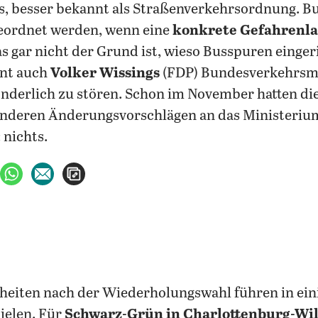
, besser bekannt als Straßenverkehrsordnung. B
eordnet werden, wenn eine
konkrete Gefahrenla
das gar nicht der Grund ist, wieso Busspuren einge
int auch
Volker Wissings
(FDP) Bundesverkehrsm
nderlich zu stören. Schon im November hatten d
anderen Änderungsvorschlägen an das Ministeriu
 nichts.
ebook teilen
uf X teilen
per WhatsApp teilen
per E-Mail teilen
Artikel aufrufen
eiten nach der Wiederholungswahl führen in ein
ielen. Für
Schwarz-Grün in Charlottenburg-Wi