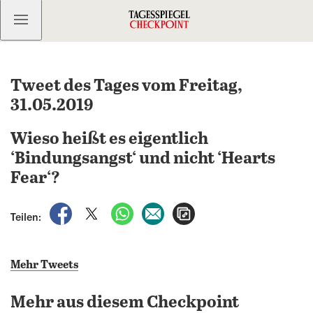
Kostenlos anmelden
Tweet des Tages vom Freitag,
31.05.2019
Wieso heißt es eigentlich
‘Bindungsangst‘ und nicht ‘Hearts
Fear‘?
auf Facebook teilen
auf X teilen
per WhatsApp teilen
per E-Mail teilen
Artikel aufrufen
Teilen:
Mehr Tweets
Mehr aus diesem Checkpoint