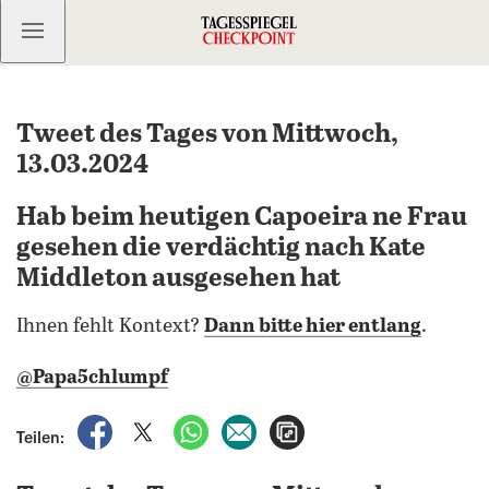
Kostenlos anmelden
Tweet des Tages von Mittwoch,
13.03.2024
Hab beim heutigen Capoeira ne Frau
gesehen die verdächtig nach Kate
Middleton ausgesehen hat
Ihnen fehlt Kontext?
Dann bitte hier entlang
.
@Papa5chlumpf
auf Facebook teilen
auf X teilen
per WhatsApp teilen
per E-Mail teilen
Artikel aufrufen
Teilen: