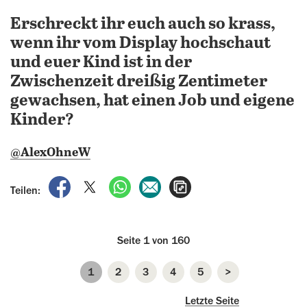
Erschreckt ihr euch auch so krass,
wenn ihr vom Display hochschaut
und euer Kind ist in der
Zwischenzeit dreißig Zentimeter
gewachsen, hat einen Job und eigene
Kinder?
@AlexOhneW
auf Facebook teilen
auf X teilen
per WhatsApp teilen
per E-Mail teilen
Artikel aufrufen
Teilen:
Seite 1 von 160
1
2
3
4
5
>
Seite
Seite
Seite
Seite
Seite
nächste Seite
Letzte Seite