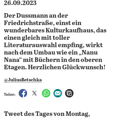
26.09.2023
Der Dussmann an der
Friedrichstraße, einst ein
wunderbares Kulturkaufhaus, das
einen gleich mit toller
Literaturauswahl empfing, wirkt
nach dem Umbau wie ein „Nanu
Nana“ mit Büchern in den oberen
Etagen. Herzlichen Glückwunsch!
@JuliusBetschka
auf Facebook teilen
auf X teilen
per WhatsApp teilen
per E-Mail teilen
Artikel aufrufen
Teilen:
Tweet des Tages von Montag,