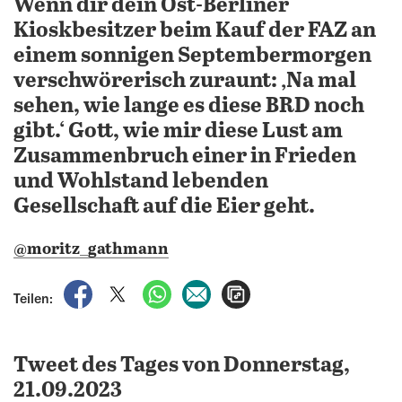
Wenn dir dein Ost-Berliner
Kioskbesitzer beim Kauf der FAZ an
einem sonnigen Septembermorgen
verschwörerisch zuraunt: ‚Na mal
sehen, wie lange es diese BRD noch
gibt.‘ Gott, wie mir diese Lust am
Zusammenbruch einer in Frieden
und Wohlstand lebenden
Gesellschaft auf die Eier geht.
@moritz_gathmann
auf Facebook teilen
auf X teilen
per WhatsApp teilen
per E-Mail teilen
Artikel aufrufen
Teilen:
Tweet des Tages von Donnerstag,
21.09.2023