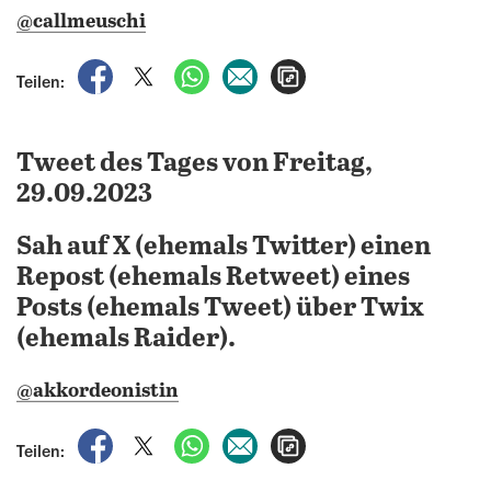
@callmeuschi
auf Facebook teilen
auf X teilen
per WhatsApp teilen
per E-Mail teilen
Artikel aufrufen
Teilen:
Tweet des Tages von Freitag,
29.09.2023
Sah auf X (ehemals Twitter) einen
Repost (ehemals Retweet) eines
Posts (ehemals Tweet) über Twix
(ehemals Raider).
@akkordeonistin
auf Facebook teilen
auf X teilen
per WhatsApp teilen
per E-Mail teilen
Artikel aufrufen
Teilen: