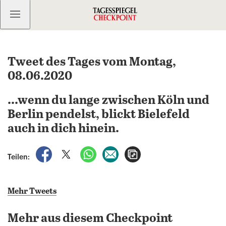
Kostenlos anmelden
Tweet des Tages vom Montag,
08.06.2020
...wenn du lange zwischen Köln und
Berlin pendelst, blickt Bielefeld
auch in dich hinein.
auf Facebook teilen
auf X teilen
per WhatsApp teilen
per E-Mail teilen
Artikel aufrufen
Teilen:
Mehr Tweets
Mehr aus diesem Checkpoint