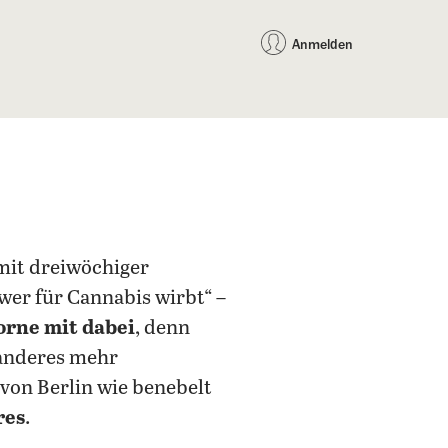
auf Facebook teilen
auf X teilen
per WhatsApp teilen
per E-Mail teilen
Artikel au
Teilen:
Anmelden
 mit dreiwöchiger
„wer für Cannabis wirbt“ –
orne mit dabei
, denn
 anderes mehr
 von Berlin wie benebelt
res
.