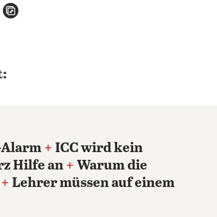
n
atsApp teilen
per E-Mail teilen
Artikel aufrufen
:
-Alarm
+
ICC wird kein
z Hilfe an
+
Warum die
+
Lehrer müssen auf einem