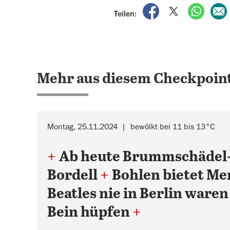
auf Facebook teile
auf X teilen
per Wh
Teilen:
Mehr aus diesem Checkpoint
Montag, 25.11.2024
bewölkt bei 11 bis 13°C
+
Ab heute Brummschädel
Bordell
+
Bohlen bietet Mer
Beatles nie in Berlin waren
Bein hüpfen
+