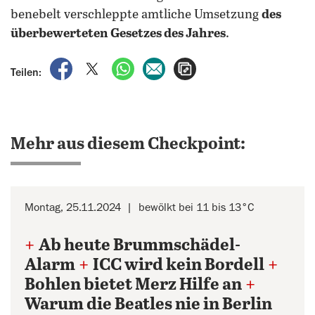
benebelt verschleppte amtliche Umsetzung
des
überbewerteten Gesetzes des Jahres
.
auf Facebook teilen
auf X teilen
per WhatsApp teilen
per E-Mail teilen
Artikel aufrufen
Teilen:
Mehr aus diesem Checkpoint:
Montag, 25.11.2024
bewölkt bei 11 bis 13°C
+
Ab heute Brummschädel-
Alarm
+
ICC wird kein Bordell
+
Bohlen bietet Merz Hilfe an
+
Warum die Beatles nie in Berlin