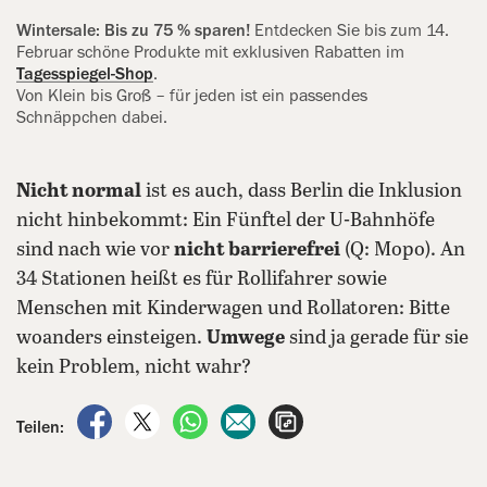
Wintersale: Bis zu 75 % sparen!
Entdecken Sie bis zum 14.
Februar schöne Produkte mit exklusiven Rabatten im
Tagesspiegel-Shop
.
Von Klein bis Groß – für jeden ist ein passendes
Schnäppchen dabei.
Nicht normal
ist es auch, dass Berlin die Inklusion
nicht hinbekommt: Ein Fünftel der U-Bahnhöfe
sind nach wie vor
nicht barrierefrei
(Q: Mopo). An
34 Stationen heißt es für Rollifahrer sowie
Menschen mit Kinderwagen und Rollatoren: Bitte
woanders einsteigen.
Umwege
sind ja gerade für sie
kein Problem, nicht wahr?
auf Facebook teilen
auf X teilen
per WhatsApp teilen
per E-Mail teilen
Artikel aufrufen
Teilen: