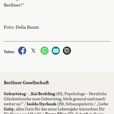
Berliner!“
Foto: Delia Baum
auf Facebook teilen
auf X teilen
per WhatsApp teilen
per E-Mail teilen
Artikel aufrufen
Teilen:
Berliner Gesellschaft
Geburtstag
– „
Kai Breitling
(45), Psychologe – Herzliche
Glückwünsche zum Geburtstag, bleib gesund und mach'
weiter so!“ /
Isolda Dychauk
(29), Schauspielerin / „Liebe
Gaby
, alles Gute für das neue Lebensjahr wünschen Dir