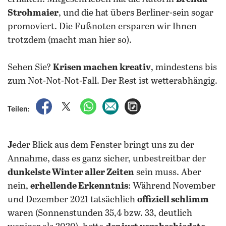
Strohmaier
, und die hat übers Berliner-sein sogar
promoviert. Die Fußnoten ersparen wir Ihnen
trotzdem (macht man hier so).
Sehen Sie?
Krisen machen kreativ
, mindestens bis
zum Not-Not-Not-Fall. Der Rest ist wetterabhängig.
auf Facebook teilen
auf X teilen
per WhatsApp teilen
per E-Mail teilen
Artikel aufrufen
Teilen:
J
eder Blick aus dem Fenster bringt uns zu der
Annahme, dass es ganz sicher, unbestreitbar der
dunkelste Winter aller Zeiten
sein muss. Aber
nein,
erhellende Erkenntnis
: Während November
und Dezember 2021 tatsächlich
offiziell schlimm
waren (Sonnenstunden 35,4 bzw. 33, deutlich