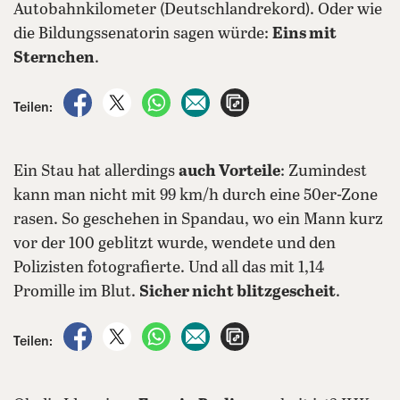
Autobahnkilometer (Deutschlandrekord). Oder wie
die Bildungssenatorin sagen würde:
Eins mit
Sternchen
.
auf Facebook teilen
auf X teilen
per WhatsApp teilen
per E-Mail teilen
Artikel aufrufen
Teilen:
Ein Stau hat allerdings
auch Vorteile
: Zumindest
kann man nicht mit 99 km/h durch eine 50er-Zone
rasen. So geschehen in Spandau, wo ein Mann kurz
vor der 100 geblitzt wurde, wendete und den
Polizisten fotografierte. Und all das mit 1,14
Promille im Blut.
Sicher nicht blitzgescheit
.
auf Facebook teilen
auf X teilen
per WhatsApp teilen
per E-Mail teilen
Artikel aufrufen
Teilen: