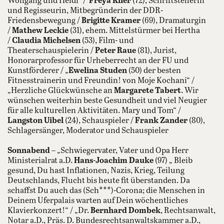
Wolfgang und Heidi“ /
Freya Klier
(72), Schriftstellerin
und Regisseurin, Mitbegründerin der DDR-
Friedensbewegung /
Brigitte Kramer
(69), Dramaturgin
/
Mathew Leckie
(31), ehem. Mittelstürmer bei Hertha
/
Claudia Michelsen
(53), Film- und
Theaterschauspielerin /
Peter Raue
(81), Jurist,
Honorarprofessor für Urheberrecht an der FU und
Kunstförderer / „
Ewelina Studen
(50) der besten
Fitnesstrainerin und Freundin! von Moje Kochani“ /
„Herzliche Glückwünsche an
Margarete Tabert
. Wir
wünschen weiterhin beste Gesundheit und viel Neugier
für alle kulturellen Aktivitäten. Mary und Tom“ /
Langston Uibel
(24), Schauspieler /
Frank Zander
(80),
Schlagersänger, Moderator und Schauspieler
Sonnabend
– „Schwiegervater, Vater und Opa Herr
Ministerialrat a.D.
Hans-Joachim Dauke
(97) „ Bleib
gesund, Du hast Inflationen, Nazis, Krieg, Teilung
Deutschlands, Flucht bis heute fit überstanden. Da
schaffst Du auch das (Sch***)-Corona; die Menschen in
Deinem Uferpalais warten auf Dein wöchentliches
Klavierkonzert!“ / „Dr.
Bernhard Dombek
, Rechtsanwalt,
Notar a.D., Präs. D. Bundesrechtsanwaltskammer a.D.,