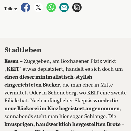
auf Facebook teilen
auf X teilen
per WhatsApp teilen
per E-Mail teilen
Artikel aufrufen
Teilen:
Stadtleben
Essen
– Zugegeben, am Boxhagener Platz wirkt
„
KEIT
“ etwas deplatziert, handelt es sich doch um
einen dieser minimalistisch-stylish
eingerichteten Bäcker
, die man eher in Mitte
vermutet. Oder in Schöneberg, wo KEIT eine zweite
Filiale hat. Nach anfänglicher Skepsis
wurde die
neue Bäckerei im Kiez begeistert angenommen
,
sonnabends steht man hier sogar Schlange. Die
knusprigen, handwerklich hergestellten Brote
–