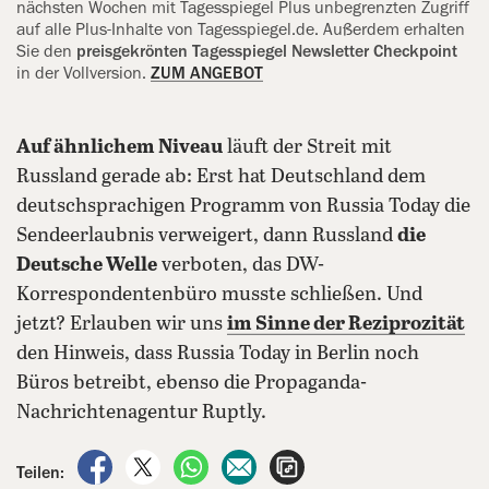
nächsten Wochen mit Tagesspiegel Plus unbegrenzten Zugriff
auf alle Plus-Inhalte von Tagesspiegel.de. Außerdem erhalten
Sie den
preisgekrönten Tagesspiegel Newsletter Checkpoint
in der Vollversion.
ZUM ANGEBOT
Auf ähnlichem Niveau
läuft der Streit mit
Russland gerade ab: Erst hat Deutschland dem
deutschsprachigen Programm von Russia Today die
Sendeerlaubnis verweigert, dann Russland
die
Deutsche Welle
verboten, das DW-
Korrespondentenbüro musste schließen. Und
jetzt? Erlauben wir uns
im Sinne der Reziprozität
den Hinweis, dass Russia Today in Berlin noch
Büros betreibt, ebenso die Propaganda-
Nachrichtenagentur Ruptly.
auf Facebook teilen
auf X teilen
per WhatsApp teilen
per E-Mail teilen
Artikel aufrufen
Teilen: