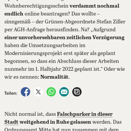
Wohnberechtigungsschein
verdammt nochmal
endlich
online beantragen? Das wollte –
sinngemäß – der Grünen-Abgeordnete Stefan Ziller
per AGH-Anfrage herausfinden. Na? „Aufgrund
einer unvorhersehbaren zeitlichen Verzögerung
haben die Umsetzungsarbeiten im
Modernisierungsprojekt erst später als geplant
begonnen, so dass ein Abschluss dieser Arbeiten
nunmehr im 1. Halbjahr 2022 geplant ist.“ Oder wie
wir es nennen:
Normalität
.
auf Facebook teilen
auf X teilen
per WhatsApp teilen
per E-Mail teilen
Artikel aufrufen
Teilen:
Nicht normal ist, dass
Falschparker in dieser
Stadt
weitgehend in Ruhe gelassen
werden. Das
Ordnungsamt Mitte hat nun zusammen mit dem