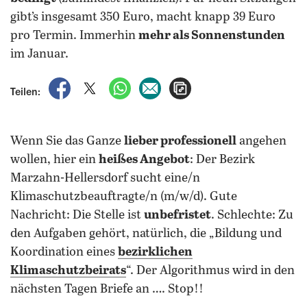
gibt’s insgesamt 350 Euro, macht knapp 39 Euro
pro Termin. Immerhin
mehr als Sonnenstunden
im Januar.
auf Facebook teilen
auf X teilen
per WhatsApp teilen
per E-Mail teilen
Artikel aufrufen
Teilen:
Wenn Sie das Ganze
lieber professionell
angehen
wollen, hier ein
heißes Angebot
: Der Bezirk
Marzahn-Hellersdorf sucht eine/n
Klimaschutzbeauftragte/n (m/w/d). Gute
Nachricht: Die Stelle ist
unbefristet
. Schlechte: Zu
den Aufgaben gehört, natürlich, die „Bildung und
Koordination eines
bezirklichen
Klimaschutzbeirats
“. Der Algorithmus wird in den
nächsten Tagen Briefe an …. Stop!!