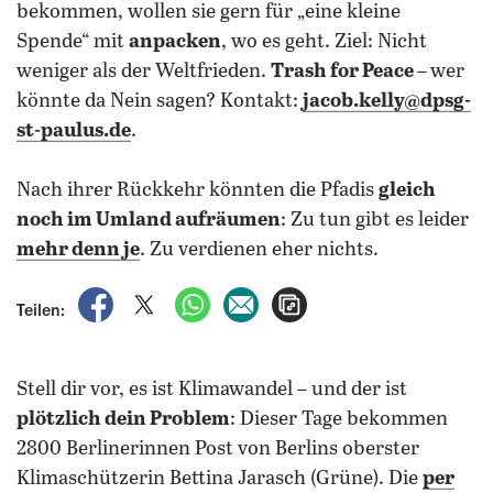
bekommen, wollen sie gern für „eine kleine
Spende“ mit
anpacken
, wo es geht. Ziel: Nicht
weniger als der Weltfrieden.
Trash for Peace –
wer
könnte da Nein sagen? Kontakt:
jacob.kelly@dpsg-
st-paulus.de
.
Nach ihrer Rückkehr könnten die Pfadis
gleich
noch im Umland aufräumen
: Zu tun gibt es leider
mehr denn je
. Zu verdienen eher nichts.
auf Facebook teilen
auf X teilen
per WhatsApp teilen
per E-Mail teilen
Artikel aufrufen
Teilen:
Stell dir vor, es ist Klimawandel – und der ist
plötzlich dein Problem
: Dieser Tage bekommen
2800 Berlinerinnen Post von Berlins oberster
Klimaschützerin Bettina Jarasch (Grüne). Die
per