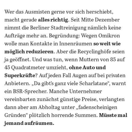
Wer das Ausmisten gerne vor sich herschiebt,
macht gerade
alles richtig
. Seit Mitte Dezember
nimmt die Berliner Stadtreinigung nämlich keine
Aufträge mehr an. Begründung: Wegen Omikron
wolle man Kontakte in Innenräumen
so weit wie
möglich reduzieren
. Aber die Recyclinghöfe seien
ja geöffnet. Und was tun, wenn Muttern von 85 auf
45 Quadratmeter umzieht,
ohne Auto und
Superkräfte
? Auf jeden Fall Augen auf bei privaten
Anbietern. „Da gibt’s ganz viele Scharlatane“, warnt
ein BSR-Sprecher. Manche Unternehmer
vereinbarten zunächst günstige Preise, verlangten
dann aber am Abholtag unter „fadenscheinigen
Gründen“ plötzlich horrende Summen.
Müsste mal
jemand aufräumen.