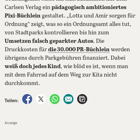
Carlsen Verlag ein
pädagogisch ambitioniertes
Pixi-Büchlein
gestaltet. „Lotta und Amir sorgen für
Ordnung“ zeigt, was so ein Ordnungsamt alles tut,
von Stadtparks kontrollieren bis hin zum
Umsetzen falsch geparkter
Autos
. Die
Druckkosten für
die 30.000 PR-Büchlein
werden
übrigens durch Parkgebühren finanziert. Dabei
weiß doch jedes Kind
, wie blöd es ist, wenn man
mit dem Fahrrad auf dem Weg zur Kita nicht
durchkommt.
auf Facebook teilen
auf X teilen
per WhatsApp teilen
per E-Mail teilen
Artikel aufrufen
Teilen:
Anzeige