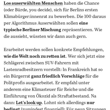
Los auserwählten Menschen
haben die Chance
(oder Bürde, you decide), sich für Berlins ersten
Klimabürger:innenrat zu bewerben. Die 100 daraus
per Algorithmus Auserwählten sollen
eine
typische Berliner Mischung
repräsentieren. Wie
die aussieht, wüssten wir dann auch gern.
Erarbeitet werden sollen konkrete Empfehlungen,
wie die Welt noch zu retten ist
. Wer sich jetzt eine
Schlägerei zwischen SUV-Fahrern mit
Lastenradbesitzern vorstellt: In Frankreich hat so
ein Bürgerrat
ganz friedlich Vorschläge
für die
Politprofis ausgearbeitet. Er empfahl unter
anderem eine Klimasteuer für Reiche und die
Einführung von Ökozid als Straftatbestand. Na
dann:
Let’s look up
. Lohnt sich allerdings
nur
bedingt
(zumindest finanziell): Für neun Sitzungen