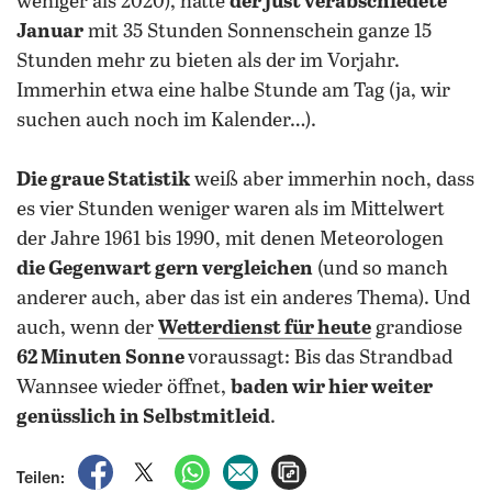
weniger als 2020), hatte
der just verabschiedete
Januar
mit 35 Stunden Sonnenschein ganze 15
Stunden mehr zu bieten als der im Vorjahr.
Immerhin etwa eine halbe Stunde am Tag (ja, wir
suchen auch noch im Kalender…).
Die graue Statistik
weiß aber immerhin noch, dass
es vier Stunden weniger waren als im Mittelwert
der Jahre 1961 bis 1990, mit denen Meteorologen
die Gegenwart gern vergleichen
(und so manch
anderer auch, aber das ist ein anderes Thema). Und
auch, wenn der
Wetterdienst für heute
grandiose
62 Minuten Sonne
voraussagt: Bis das Strandbad
Wannsee wieder öffnet,
baden wir hier weiter
genüsslich in Selbstmitleid
.
auf Facebook teilen
auf X teilen
per WhatsApp teilen
per E-Mail teilen
Artikel aufrufen
Teilen: