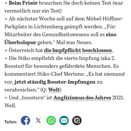
+
Beim Frisör
brauchen Sie doch keinen Test (war
vermutlich nur ein Test)
+ Ab nächster Woche soll auf dem Möbel-Höffner-
Parkplatz in Lichtenberg geimpft werden. „Für
Mitarbeiter des Gesundheitswesens soll es
eine
Überholspur
geben.“ Mal was Neues.
+ Österreich hat
die Impfpflicht beschlossen
.
+ Die Stiko empfiehlt die vierte Impfung (aka 2.
Booster) für besonders gefährdete Menschen. Es
kommentiert Stiko-Chef Mertens: „Es hat niemand
vor,
jetzt ständig Booster-Impfungen
zu
verabreichen.“ (Q:
Welt
)
+ Und „boostern“ ist
Anglizismus des Jahres
2021.
Well.
auf Facebook teilen
auf X teilen
per WhatsApp teilen
per E-Mail teilen
Artikel aufrufen
Teilen: