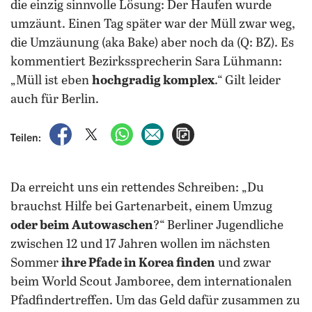
die einzig sinnvolle Lösung: Der Haufen wurde
umzäunt. Einen Tag später war der Müll zwar weg,
die Umzäunung (aka Bake) aber noch da (Q: BZ). Es
kommentiert Bezirkssprecherin Sara Lühmann:
„Müll ist eben
hochgradig komplex
.“ Gilt leider
auch für Berlin.
auf Facebook teilen
auf X teilen
per WhatsApp teilen
per E-Mail teilen
Artikel aufrufen
Teilen:
Da erreicht uns ein rettendes Schreiben: „Du
brauchst Hilfe bei Gartenarbeit, einem Umzug
oder beim Autowaschen
?“ Berliner Jugendliche
zwischen 12 und 17 Jahren wollen im nächsten
Sommer
ihre Pfade in Korea finden
und zwar
beim World Scout Jamboree, dem internationalen
Pfadfindertreffen. Um das Geld dafür zusammen zu