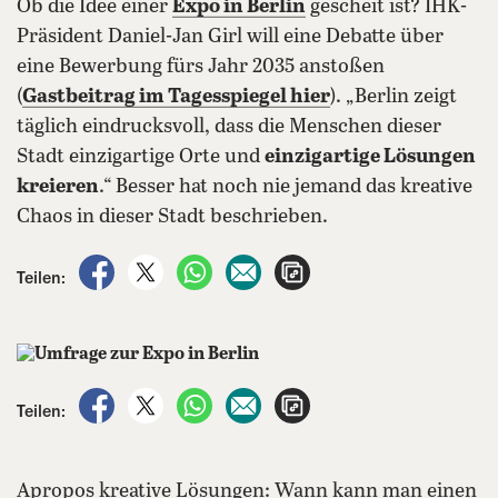
Ob die Idee einer
Expo in Berlin
gescheit ist? IHK-
Präsident Daniel-Jan Girl will eine Debatte über
eine Bewerbung fürs Jahr 2035 anstoßen
(
Gastbeitrag im Tagesspiegel hier
). „Berlin zeigt
täglich eindrucksvoll, dass die Menschen dieser
Stadt einzigartige Orte und
einzigartige Lösungen
kreieren
.“ Besser hat noch nie jemand das kreative
Chaos in dieser Stadt beschrieben.
auf Facebook teilen
auf X teilen
per WhatsApp teilen
per E-Mail teilen
Artikel aufrufen
Teilen:
auf Facebook teilen
auf X teilen
per WhatsApp teilen
per E-Mail teilen
Artikel aufrufen
Teilen:
Apropos kreative Lösungen: Wann kann man einen