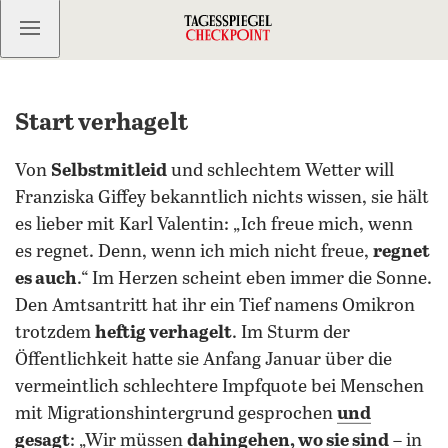
Kostenlos anmelden
Start verhagelt
Von
Selbstmitleid
und schlechtem Wetter will
Franziska Giffey bekanntlich nichts wissen, sie hält
es lieber mit Karl Valentin: „Ich freue mich, wenn
es regnet. Denn, wenn ich mich nicht freue,
regnet
es auch
.“ Im Herzen scheint eben immer die Sonne.
Den Amtsantritt hat ihr ein Tief namens Omikron
trotzdem
heftig verhagelt
. Im Sturm der
Öffentlichkeit hatte sie Anfang Januar über die
vermeintlich schlechtere Impfquote bei Menschen
mit Migrationshintergrund gesprochen
und
gesagt
: „Wir müssen
dahingehen, wo sie sind
– in