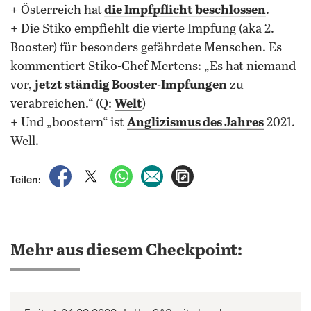
+ Österreich hat
die Impfpflicht beschlossen
.
+ Die Stiko empfiehlt die vierte Impfung (aka 2.
Booster) für besonders gefährdete Menschen. Es
kommentiert Stiko-Chef Mertens: „Es hat niemand
vor,
jetzt ständig Booster-Impfungen
zu
verabreichen.“ (Q:
Welt
)
+ Und „boostern“ ist
Anglizismus des Jahres
2021.
Well.
auf Facebook teilen
auf X teilen
per WhatsApp teilen
per E-Mail teilen
Artikel aufrufen
Teilen:
Mehr aus diesem Checkpoint: