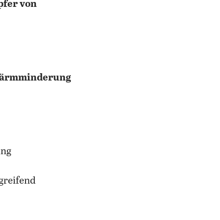
pfer von
ärmminderung
ung
greifend