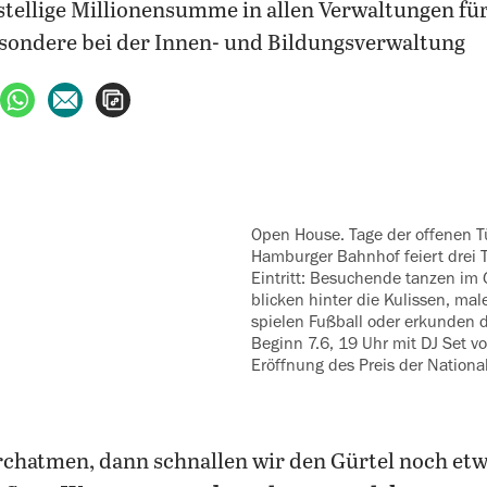
istellige Millionensumme in allen Verwaltungen fü
esondere bei der Innen- und Bildungsverwaltung
ebook teilen
uf X teilen
per WhatsApp teilen
per E-Mail teilen
Artikel aufrufen
Open House. Tage der offenen Tür (7.-9.06.): Der
Hamburger Bahnhof ‍feiert drei 
Eintritt: Besuchende tanzen im 
blicken hinter die Kulissen, ‍mal
spielen Fußball oder erkunden d
Beginn 7.6, 19 Uhr mit DJ Set v
Eröffnung des Preis der Nationa
chatmen, dann schnallen wir den Gürtel noch etw