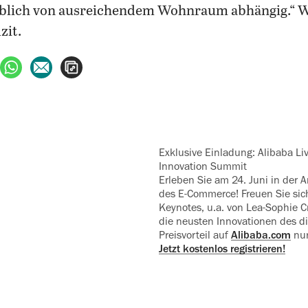
blich von ausreichendem Wohnraum abhängig.“ Was
zit.
ebook teilen
uf X teilen
per WhatsApp teilen
per E-Mail teilen
Artikel aufrufen
Exklusive Einladung: Alibaba Liv
Innovation Summit
Erleben Sie am 24. Juni in der A
des E-Commerce! Freuen Sie sich
Keynotes, u.a. von Lea-Sophie C
die neusten Innovationen des di
Preisvorteil auf
Alibaba.com
nur
Jetzt kostenlos registrieren!