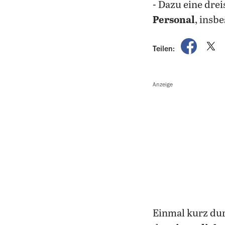
- Dazu eine dre
Personal
, insb
auf Fac
a
Teilen:
Anzeige
Einmal kurz dur