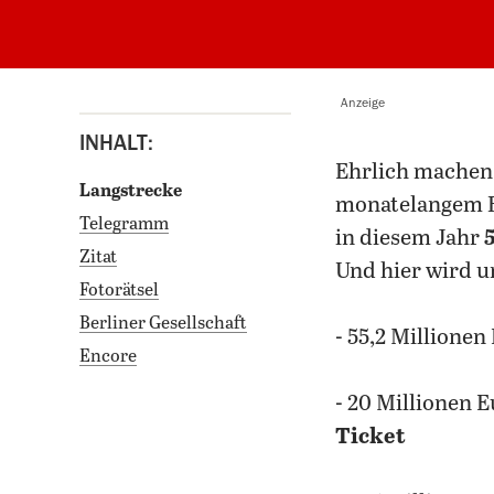
Anzeige
INHALT:
ehrlich machen will sich die schwarz-rote Koalition beim Haushalt. Nach
Langstrecke
monatelangem Rin
Telegramm
in diesem Jahr
Zitat
Und hier wird u
Fotorätsel
Berliner Gesellschaft
- 55,2 Millione
Encore
- 20 Millionen 
Ticket