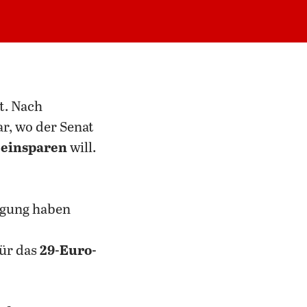
ar, wo der Senat
 einsparen
will.
ügung haben
für das
29-Euro-