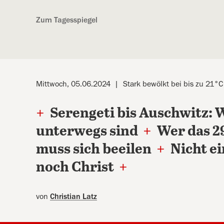
Kostenlos anmelden
Zum Tagesspiegel
Mittwoch, 05.06.2024
Stark bewölkt bei bis zu 21°C
+
Serengeti bis Auschwitz: 
unterwegs sind
+
Wer das 29
muss sich beeilen
+
Nicht ei
noch Christ
+
von
Christian Latz