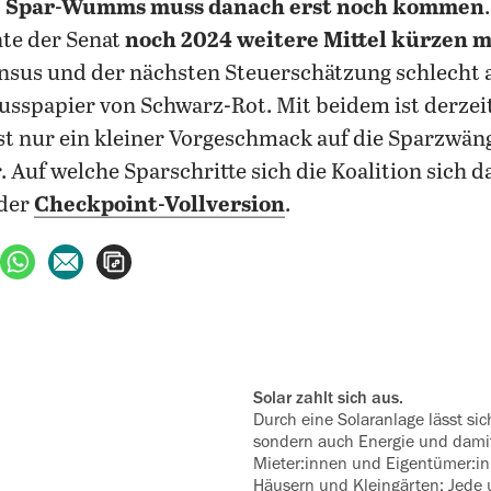
e Spar-Wumms muss danach erst noch kommen
nte der Senat
noch 2024 weitere Mittel kürzen 
nsus und der nächsten Steuerschätzung schlecht au
usspapier von Schwarz-Rot. Mit beidem ist derzei
st nur ein kleiner Vorgeschmack auf die Sparzwäng
Auf welche Sparschritte sich die Koalition sich d
 der
Checkpoint-Vollversion
.
ebook teilen
uf X teilen
per WhatsApp teilen
per E-Mail teilen
Artikel aufrufen
Solar zahlt sich aus.
Durch eine Solaranlage lässt sic
sondern auch Energie und damit
Mieter:innen und Eigentümer:
Häusern und Kleingärten: Jede 