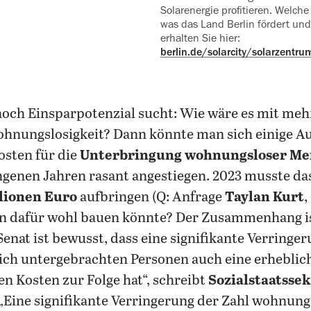
Solarenergie profitieren. Welche 
was das Land Berlin fördert und 
erhalten Sie hier:
berlin.de/solarcity/solarzentr
 noch Einsparpotenzial sucht: Wie wäre es mit meh
hnungslosigkeit? Dann könnte man sich einige A
sten für die
Unterbringung wohnungsloser M
angenen Jahren rasant angestiegen. 2023 musste da
llionen Euro
aufbringen (Q: Anfrage
Taylan Kurt
,
dafür wohl bauen könnte? Der Zusammenhang i
enat ist bewusst, dass eine signifikante Verringer
ich untergebrachten Personen auch eine erhebli
ten Kosten zur Folge hat“, schreibt
Sozialstaatssek
 „Eine signifikante Verringerung der Zahl wohnun