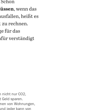
. Schon
müssen
, wenn das
sfallen, heißt es
t zu rechnen.
e für das
afür verständigt
h nicht nur CO2,
 Geld sparen.
innen von Wohnungen,
und ‍jeder kann von