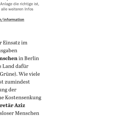
Anlage die richtige ist,
alle ‍weiteren Infos
um/information
r Einsatz im
usgaben
enschen
in Berlin
s Land dafür
 Grüne). Wie viele
st zumindest
ung der
che Kostensenkung
retär Aziz
gsloser Menschen