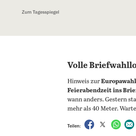
Kostenlos anmelden
Zum Tagesspiegel
Volle Briefwahll
Hinweis zur
Europawah
Feierabendzeit ins Bri
wann anders. Gestern sta
mehr als 40 Meter. Warte
auf Facebook teile
auf X teilen
per Wh
Teilen: