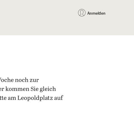
auf Facebook teilen
auf X teilen
per WhatsApp teilen
per E-Mail teilen
Artikel au
Teilen:
Anmelden
Woche noch zur
der kommen Sie gleich
tte am Leopoldplatz auf