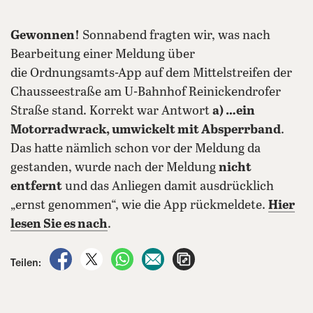
Gewonnen!
Sonnabend fragten wir, was nach
Bearbeitung einer Meldung über
die Ordnungsamts-App auf dem Mittelstreifen der
Chausseestraße am U-Bahnhof Reinickendrofer
Straße stand. Korrekt war Antwort
a) …ein
Motorradwrack, umwickelt mit Absperrband
.
Das hatte nämlich schon vor der Meldung da
gestanden, wurde nach der Meldung
nicht
entfernt
und das Anliegen damit ausdrücklich
„ernst genommen“, wie die App rückmeldete.
Hier
lesen Sie es nach
.
auf Facebook teilen
auf X teilen
per WhatsApp teilen
per E-Mail teilen
Artikel aufrufen
Teilen: