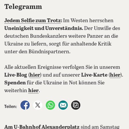
Telegramm
Jedem Selfie zum Trotz
:
Im Westen herrschen
Uneinigkeit und Unverständnis.
Der Unwille des
deutschen Bundeskanzlers weitere Panzer an die
Ukraine zu liefern, sorgt für anhaltende Kritik
unter den Bündnispartnern.
Alle aktuellen Ereignisse verfolgen Sie in unserem
Live-Blog
(
hier
) und auf unserer
Live-Karte
(
hier
).
Spenden
für die Ukraine in Not können Sie
weiterhin
hier
.
auf Facebook teilen
auf X teilen
per WhatsApp teilen
per E-Mail teilen
Artikel aufrufen
Teilen:
Am U-Bahnhof Alexanderplatz
sind am Samstag