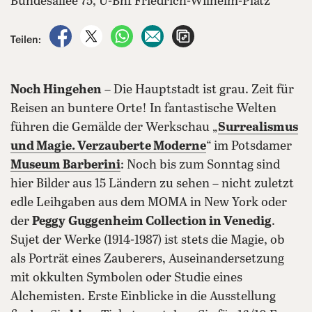
Bundesallee 75, U-Bhf Friedrich-Wilhelm-Platz
auf Facebook teilen
auf X teilen
per WhatsApp teilen
per E-Mail teilen
Artikel aufrufen
Teilen:
Noch Hingehen
– Die Hauptstadt ist grau. Zeit für
Reisen an buntere Orte! In fantastische Welten
führen die Gemälde der Werkschau „
Surrealismus
und Magie. Verzauberte Moderne
“ im Potsdamer
Museum Barberini
: Noch bis zum Sonntag sind
hier Bilder aus 15 Ländern zu sehen – nicht zuletzt
edle Leihgaben aus dem MOMA in New York oder
der
Peggy
Guggenheim Collection in Venedig
.
Sujet der Werke (1914-1987) ist stets die Magie, ob
als Porträt eines Zauberers, Auseinandersetzung
mit okkulten Symbolen oder Studie eines
Alchemisten. Erste Einblicke in die Ausstellung