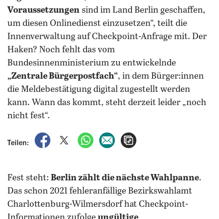
Voraussetzungen
sind im Land Berlin geschaffen,
um diesen Onlinedienst einzusetzen“, teilt die
Innenverwaltung auf Checkpoint-Anfrage mit. Der
Haken? Noch fehlt das vom
Bundesinnenministerium zu entwickelnde
„Zentrale Bürgerpostfach“
, in dem Bürger:innen
die Meldebestätigung digital zugestellt werden
kann. Wann das kommt, steht derzeit leider „noch
nicht fest“.
auf Facebook teilen
auf X teilen
per WhatsApp teilen
per E-Mail teilen
Artikel aufrufen
Teilen:
Fest steht:
Berlin zählt die nächste Wahlpanne
.
Das schon 2021 fehleranfällige Bezirkswahlamt
Charlottenburg-Wilmersdorf hat Checkpoint-
Informationen zufolge
ungültige