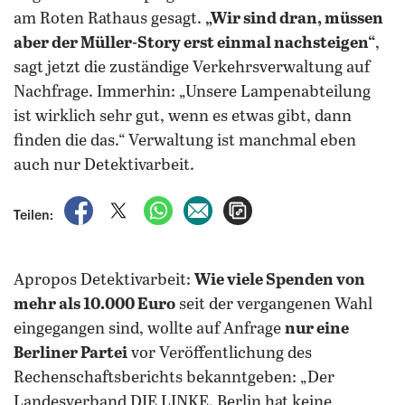
am Roten Rathaus gesagt.
„Wir sind dran, müssen
aber der Müller-Story erst einmal nachsteigen“
,
sagt jetzt die zuständige Verkehrsverwaltung auf
Nachfrage. Immerhin: „Unsere Lampenabteilung
ist wirklich sehr gut, wenn es etwas gibt, dann
finden die das.“ Verwaltung ist manchmal eben
auch nur Detektivarbeit.
auf Facebook teilen
auf X teilen
per WhatsApp teilen
per E-Mail teilen
Artikel aufrufen
Teilen:
Apropos Detektivarbeit:
Wie viele Spenden von
mehr als 10.000 Euro
seit der vergangenen Wahl
eingegangen sind, wollte auf Anfrage
nur eine
Berliner Partei
vor Veröffentlichung des
Rechenschaftsberichts bekanntgeben: „Der
Landesverband DIE LINKE. Berlin hat keine