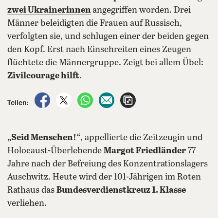
zwei Ukrainerinnen
angegriffen worden. Drei
Männer beleidigten die Frauen auf Russisch,
verfolgten sie, und schlugen einer der beiden gegen
den Kopf. Erst nach Einschreiten eines Zeugen
flüchtete die Männergruppe. Zeigt bei allem Übel:
Zivilcourage hilft
.
auf Facebook teilen
auf X teilen
per WhatsApp teilen
per E-Mail teilen
Artikel aufrufen
Teilen:
„Seid Menschen!“
, appellierte die Zeitzeugin und
Holocaust-Überlebende
Margot Friedländer
77
Jahre nach der Befreiung des Konzentrationslagers
Auschwitz. Heute wird der 101-Jährigen im Roten
Rathaus das
Bundesverdienstkreuz 1. Klasse
verliehen.