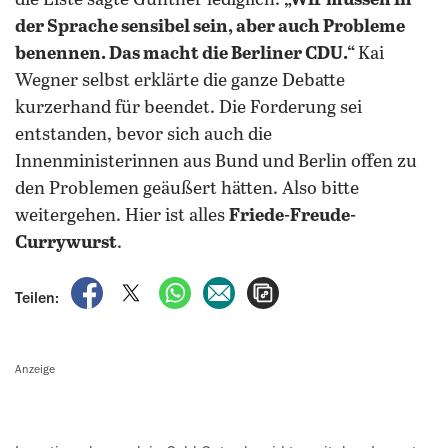
die Liste sagte Günther lediglich:
„Wir müssen in
der Sprache sensibel sein, aber auch Probleme
benennen. Das macht die Berliner CDU.“
Kai
Wegner selbst erklärte die ganze Debatte
kurzerhand für beendet. Die Forderung sei
entstanden, bevor sich auch die
Innenministerinnen aus Bund und Berlin offen zu
den Problemen geäußert hätten. Also bitte
weitergehen. Hier ist alles
Friede-Freude-
Currywurst
.
auf Facebook teilen
auf X teilen
per WhatsApp teilen
per E-Mail teilen
Artikel aufrufen
Teilen:
Anzeige