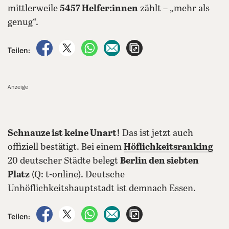
mittlerweile
5457 Helfer:innen
zählt – „mehr als
genug“.
auf Facebook teilen
auf X teilen
per WhatsApp teilen
per E-Mail teilen
Artikel aufrufen
Teilen:
Anzeige
Schnauze ist keine Unart!
Das ist jetzt auch
offiziell bestätigt. Bei einem
Höflichkeitsranking
20 deutscher Städte belegt
Berlin den siebten
Platz
(Q: t-online). Deutsche
Unhöflichkeitshauptstadt ist demnach Essen.
auf Facebook teilen
auf X teilen
per WhatsApp teilen
per E-Mail teilen
Artikel aufrufen
Teilen: