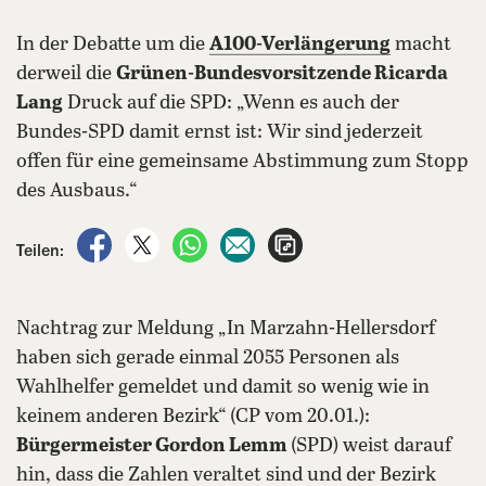
In der Debatte um die
A100-Verlängerung
macht
derweil die
Grünen-Bundesvorsitzende Ricarda
Lang
Druck auf die SPD: „Wenn es auch der
Bundes-SPD damit ernst ist: Wir sind jederzeit
offen für eine gemeinsame Abstimmung zum Stopp
des Ausbaus.“
auf Facebook teilen
auf X teilen
per WhatsApp teilen
per E-Mail teilen
Artikel aufrufen
Teilen:
Nachtrag zur Meldung „In Marzahn-Hellersdorf
haben sich gerade einmal 2055 Personen als
Wahlhelfer gemeldet und damit so wenig wie in
keinem anderen Bezirk“ (CP vom 20.01.):
Bürgermeister Gordon Lemm
(SPD) weist darauf
hin, dass die Zahlen veraltet sind und der Bezirk