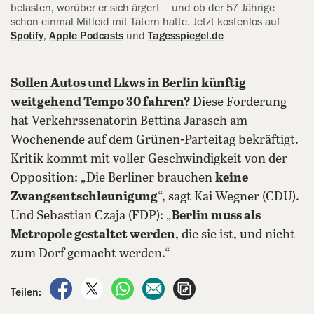
belasten, worüber er sich ärgert – und ob der 57-Jährige
schon einmal Mitleid mit Tätern hatte. Jetzt kostenlos auf
Spotify
,
‍Apple Podcasts
und
Tagesspiegel.de
Sollen Autos und Lkws in Berlin künftig
weitgehend Tempo 30 fahren?
Diese Forderung
hat Verkehrssenatorin Bettina Jarasch am
Wochenende auf dem Grünen-Parteitag bekräftigt.
Kritik kommt mit voller Geschwindigkeit von der
Opposition: „Die Berliner brauchen
keine
Zwangsentschleunigung
“, sagt Kai Wegner (CDU).
Und Sebastian Czaja (FDP): „
Berlin muss als
Metropole gestaltet werden
, die sie ist, und nicht
zum Dorf gemacht werden.“
auf Facebook teilen
auf X teilen
per WhatsApp teilen
per E-Mail teilen
Artikel aufrufen
Teilen: