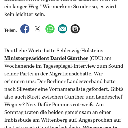
ein langer Weg.“ Wir merken: So oder so, es wird
kein leichter sein.
auf Facebook teilen
auf X teilen
per WhatsApp teilen
per E-Mail teilen
Artikel aufrufen
Teilen:
Deutliche Worte hatte Schleswig-Holsteins
Ministerpräsident Daniel Günther
(CDU) am
Wochenende im Tagesspiegel-Interview zum Sound
seiner Partei in der Migrationsdebatte. Wir
erinnern uns: Der Berliner Landesverband hatte
nach Silvester eine Vornamensliste gefordert. Gibt’s
also auch Streit zwischen Günther und Landeschef
Wegner? Nee. Dafür Pommes rot-weiß. Am
Sonntag traten die beiden gemeinsam an einer
Imbissbude am Wittenberg auf. Angesprochen auf