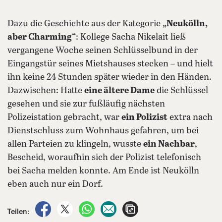
Dazu die Geschichte aus der Kategorie
„Neukölln,
aber Charming“
: Kollege Sacha Nikelait ließ
vergangene Woche seinen Schlüsselbund in der
Eingangstür seines Mietshauses stecken – und hielt
ihn keine 24 Stunden später wieder in den Händen.
Dazwischen: Hatte
eine ältere Dame
die Schlüssel
gesehen und sie zur fußläufig nächsten
Polizeistation gebracht, war
ein Polizist
extra nach
Dienstschluss zum Wohnhaus gefahren, um bei
allen Parteien zu klingeln, wusste
ein Nachbar
,
Bescheid, woraufhin sich der Polizist telefonisch
bei Sacha melden konnte. Am Ende ist Neukölln
eben auch nur ein Dorf.
auf Facebook teilen
auf X teilen
per WhatsApp teilen
per E-Mail teilen
Artikel aufrufen
Teilen: