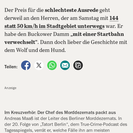
Der Preis für die
schlechteste Ausrede
geht
derweil an den Herren, der am Samstag mit
144
statt 50 km/h im Stadtgebiet unterwegs
war. Er
habe den Buckower Damm
„mit einer Startbahn
verwechselt“
. Dann doch lieber die Geschichte mit
dem Wolf und dem Hund.
auf Facebook teilen
auf X teilen
per WhatsApp teilen
per E-Mail teilen
Artikel aufrufen
Teilen:
Anzeige
Im Kreuzverhör: Der Chef des Morddezernats packt aus
Andreas Maaß ist der Leiter des Berliner Morddezernats. In
der 20. Folge von „Tatort Berlin“, dem True-Crime-Podcast des
Tagesspiegels, verrät er, welche Fälle ihn am meisten