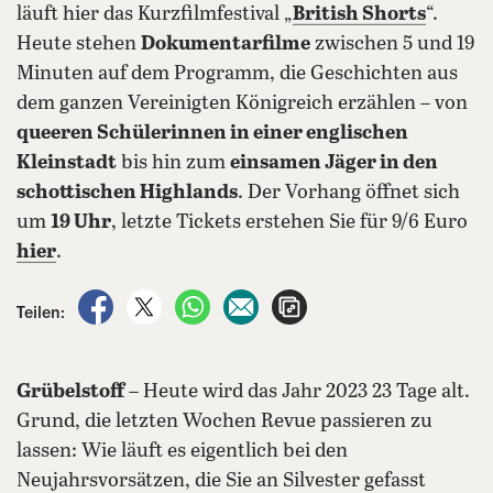
läuft hier das Kurzfilmfestival „
British Shorts
“.
Heute stehen
Dokumentarfilme
zwischen 5 und 19
Minuten auf dem Programm, die Geschichten aus
dem ganzen Vereinigten Königreich erzählen – von
queeren Schülerinnen in einer englischen
Kleinstadt
bis hin zum
einsamen Jäger in den
schottischen Highlands
. Der Vorhang öffnet sich
um
19 Uhr
, letzte Tickets erstehen Sie für 9/6 Euro
hier
.
auf Facebook teilen
auf X teilen
per WhatsApp teilen
per E-Mail teilen
Artikel aufrufen
Teilen:
Grübelstoff
– Heute wird das Jahr 2023 23 Tage alt.
Grund, die letzten Wochen Revue passieren zu
lassen: Wie läuft es eigentlich bei den
Neujahrsvorsätzen, die Sie an Silvester gefasst