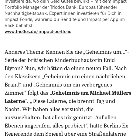
Investiere da, wo dein Geld Gutes bewirkt – mit dem Impact
Portfolio Manager der Triodos Bank. Europas führender
Nachhaltigkeitsbank. Expert:innen investieren für Dich in
Impact Fonds, während du Rendite und Impact per App im
Blick behältst.
www.triodos.de/impact-portfolio
Anderes Thema: Kennen Sie die „Geheimnis um…“-
Serie der britischen Kinderbuchautorin Enid
Blyton? Nun, wir hätten da einen neuen Fall. Nach
den Klassikern „Geheimnis um einen nächtlichen
Brand“ und „Geheimnis um ein verborgenes
Zimmer“ folgt das
„Geheimnis um Michael Müllers
Laterne“
. „Diese Laterne, die brennt Tag und
Nacht. Wir haben alles versucht, die
auszuschalten, hat alles nix genützt. Auf allen
Ebenen angerufen, alles probiert“, hatte Berlins Ex-
Regierende dem Spiegel über eine Straßenlaterne