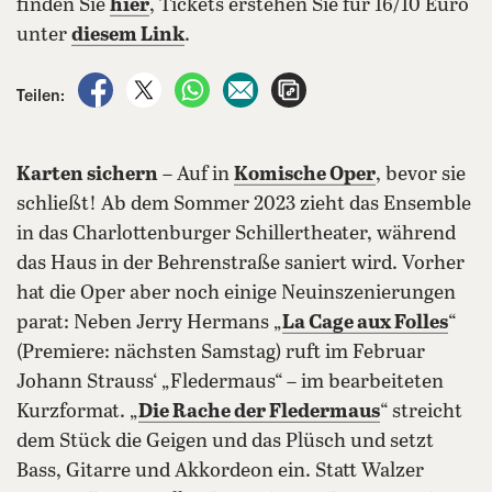
finden Sie
hier
, Tickets erstehen Sie für 16/10 Euro
unter
diesem Link
.
auf Facebook teilen
auf X teilen
per WhatsApp teilen
per E-Mail teilen
Artikel aufrufen
Teilen:
Karten sichern
– Auf in
Komische Oper
, bevor sie
schließt! Ab dem Sommer 2023 zieht das Ensemble
in das Charlottenburger Schillertheater, während
das Haus in der Behrenstraße saniert wird. Vorher
hat die Oper aber noch einige Neuinszenierungen
parat: Neben Jerry Hermans „
La Cage aux Folles
“
(Premiere: nächsten Samstag) ruft im Februar
Johann Strauss‘ „Fledermaus“ – im bearbeiteten
Kurzformat. „
Die Rache der Fledermaus
“ streicht
dem Stück die Geigen und das Plüsch und setzt
Bass, Gitarre und Akkordeon ein. Statt Walzer