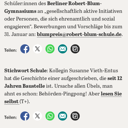
Schüler:innen des
Berliner Robert-Blum-
Gymnasiums
an „gesellschaftlich aktive Initiativen
oder Personen, die sich ehrenamtlich und sozial
engagieren“. Bewerbungen und Vorschläge bis zum
31. Januar an:
blumpreis@robert-blum-schule.de
.
auf Facebook teilen
auf X teilen
per WhatsApp teilen
per E-Mail teilen
Artikel aufrufen
Teilen:
Stichwort Schule
: Kollegin Susanne Vieth-Entus
hat die Geschichte einer aufgeschrieben, die
seit 12
Jahren Baustelle
ist. Ursache allen Übels, man
ahnt es schon: Behörden-Pingpong! Aber
lesen Sie
selbst
(T+).
auf Facebook teilen
auf X teilen
per WhatsApp teilen
per E-Mail teilen
Artikel aufrufen
Teilen: