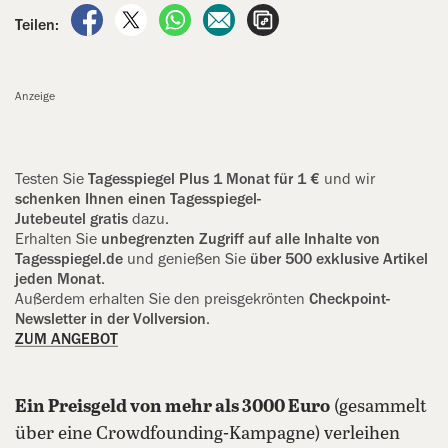
auf Facebook teilen
auf X teilen
per WhatsApp teilen
per E-Mail teilen
Artikel aufrufen
Teilen:
Anzeige
Testen Sie
Tagesspiegel Plus 1 ‍Monat für 1 €
und wir
schenken ‍Ihnen einen Tagesspiegel-
Jutebeutel gratis
dazu.
Erhalten Sie
unbegrenzten Zugriff auf alle Inhalte von
Tagesspiegel.de
und genießen Sie
über 500 exklusive Artikel
jeden Monat
.
Außerdem erhalten Sie den preisgekrönten
Checkpoint-
Newsletter in der Vollversion
.
ZUM ANGEBOT
Ein Preisgeld von mehr als 3000 Euro
(gesammelt
über eine Crowdfounding-Kampagne) verleihen