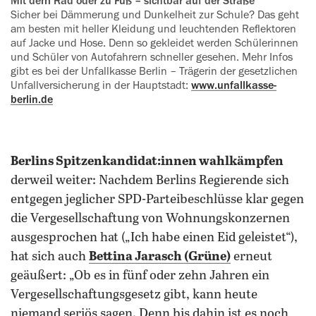
Mit dem Rad oder zu Fuß – sichtbar auf der Straße
Sicher bei Dämmerung und Dunkelheit zur Schule? Das geht
am besten mit heller Kleidung und leuchtenden ‍Reflektoren
auf Jacke und Hose. Denn so gekleidet werden Schülerinnen
und Schüler von Autofahrern schneller gesehen. Mehr Infos
gibt es bei der ‍Unfallkasse Berlin – Trägerin der gesetzlichen
Unfallversicherung in der Hauptstadt:
www.unfallkasse-
berlin.de
Berlins Spitzenkandidat:innen wahlkämpfen
derweil weiter: Nachdem Berlins Regierende sich
entgegen jeglicher SPD-Parteibeschlüsse klar gegen
die Vergesellschaftung von Wohnungskonzernen
ausgesprochen hat („Ich habe einen Eid geleistet“),
hat sich auch
Bettina Jarasch (Grüne)
erneut
geäußert: „Ob es in fünf oder zehn Jahren ein
Vergesellschaftungsgesetz gibt, kann heute
niemand seriös sagen.
Denn bis dahin ist es noch