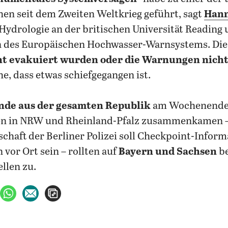
en seit dem Zweiten Weltkrieg geführt, sagt
Hann
 Hydrologie an der britischen Universität Reading
n des Europäischen Hochwasser-Warnsystems. Die 
ht evakuiert wurden oder die Warnungen nicht
ahe, dass etwas schiefgegangen ist.
nde aus der gesamten Republik
am Wochenende 
en in NRW und Rheinland-Pfalz zusammenkamen – 
chaft der Berliner Polizei soll Checkpoint-Inform
vor Ort sein – rollten auf
Bayern und Sachsen
be
llen zu.
ebook teilen
uf X teilen
per WhatsApp teilen
per E-Mail teilen
Artikel aufrufen