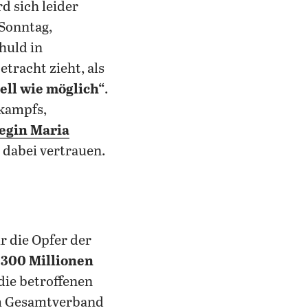
rd sich leider
Sonntag,
huld in
etracht zieht, als
ell wie möglich“
.
lkampfs,
egin Maria
 dabei vertrauen.
 300 Millionen
ie betroffenen
em Gesamtverband