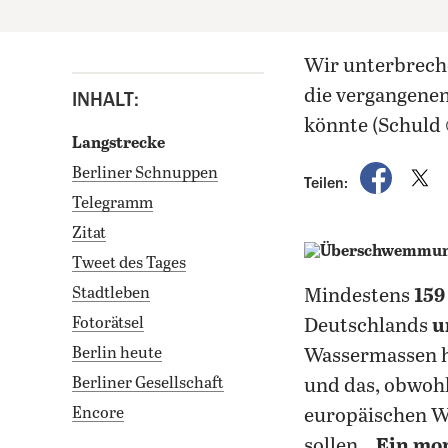
wir unterbrechen unsere Urlaubs-Fotoserie aus aktuellem Anlass für ein Bild, das
die vergangenen
INHALT:
könnte (Schuld ©
Langstrecke
auf Fac
a
Berliner Schnuppen
Teilen:
Telegramm
Zitat
Tweet des Tages
Stadtleben
Mindestens
15
Fotorätsel
Deutschlands
u
Berlin heute
Wassermassen h
Berliner Gesellschaft
und das, obwohl
Encore
europäischen W
sollen.
„Ein mo