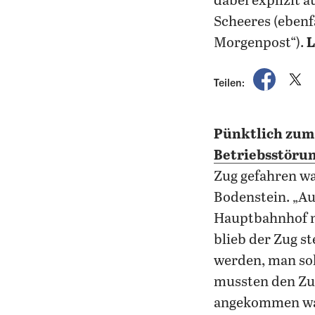
dabei explizit 
Scheeres (ebenf
Morgenpost“).
L
auf Fac
a
Teilen:
Pünktlich zum
Betriebsstöru
Zug gefahren war
Bodenstein. „A
Hauptbahnhof n
blieb der Zug st
werden, man sol
mussten den Zu
angekommen war