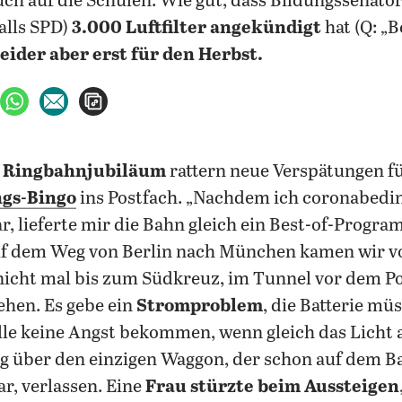
auch auf die Schulen. Wie gut, dass Bildungssenato
alls SPD)
3.000 Luftfilter angekündigt
hat (Q: „B
eider aber erst für den Herbst.
ebook teilen
uf X teilen
per WhatsApp teilen
per E-Mail teilen
Artikel aufrufen
 Ringbahnjubiläum
rattern neue Verspätungen f
ngs-Bingo
ins Postfach. „Nachdem ich coronabedin
, lieferte mir die Bahn gleich ein Best-of-Progra
uf dem Weg von Berlin nach München kamen wir 
icht mal bis zum Südkreuz, im Tunnel vor dem P
ehen. Es gebe ein
Stromproblem
, die Batterie mü
le keine Angst bekommen, wenn gleich das Licht 
g über den einzigen Waggon, der schon auf dem B
, verlassen. Eine
Frau stürzte beim Aussteigen