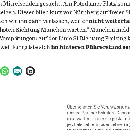
 Mitreisenden gesucht. Am Potsdamer Platz konnt
igen. Dieser blieb kurz vor Nürnberg auf freier S
n wir ihn dann verlassen, weil er
nicht weiterf
chsten Richtung München warten.“ München melde
Verspätungen: Auf der Linie S1 Richtung Freising 
weil Fahrgäste sich
im hinteren Führerstand se
ebook teilen
uf X teilen
per WhatsApp teilen
per E-Mail teilen
Artikel aufrufen
Übernehmen Sie Verantwortung! Wir suchen Sie für
unsere Berliner Schulen. Denn 
man warten – oder sie gestalten
jetzt als Lehrerin oder Lehrer (