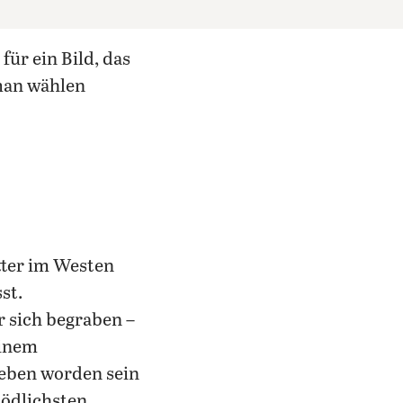
 man wählen
tter im Westen
st.
 sich begraben –
einem
eben worden sein
tödlichsten