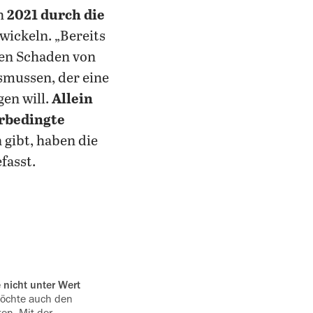
ch
2021 durch die
wickeln. „Bereits
ten Schaden von
Asmussen, der eine
en will.
Allein
erbedingte
 gibt, haben die
fasst.
e nicht unter Wert
möchte auch den
ten. Mit der