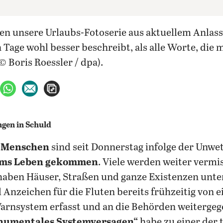
 Tage wohl besser beschreibt, als alle Worte, die
 Boris Roessler / dpa).
ebook teilen
uf X teilen
per WhatsApp teilen
per E-Mail teilen
Artikel aufrufen
9 Menschen
sind seit Donnerstag infolge der Unwe
ms Leben gekommen
. Viele werden weiter vermis
aben Häuser, Straßen und ganze Existenzen unter
 Anzeichen für die Fluten bereits frühzeitig von 
arnsystem erfasst und an die Behörden weitergeg
numentales Systemversagen“
habe zu einer der 