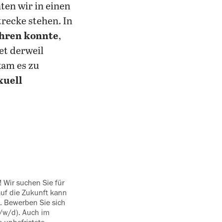
en wir in einen
trecke stehen. In
ahren konnte
,
t derweil
kam es zu
xuell
auf die Zukunft kann
. Bewerben Sie sich
m/w/d). Auch im