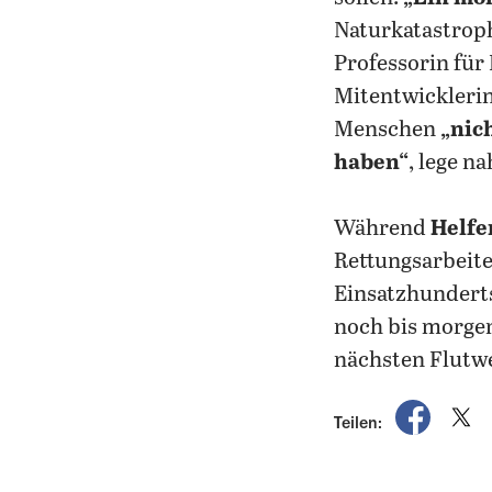
Naturkatastroph
Professorin für
Mitentwickleri
Menschen
„nic
haben“
, lege n
Während
Helfe
Rettungsarbeit
Einsatzhunderts
noch bis morgen 
nächsten Flutwe
auf Fac
a
Teilen: