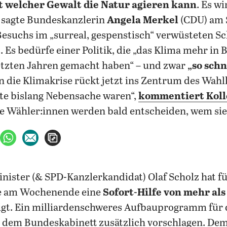
t welcher Gewalt die Natur agieren kann
. Es wi
, sagte Bundeskanzlerin
Angela Merkel
(CDU) am 
esuchs im „surreal, gespenstisch“ verwüsteten Sc
z.
Es bedürfe einer Politik, die „das Klima mehr in B
letzten Jahren gemacht haben“ – und zwar
„so schn
 die Klimakrise rückt jetzt ins Zentrum des Wah
te bislang Nebensache waren“,
kommentiert Koll
ie Wähler:innen werden bald entscheiden, wem sie
ebook teilen
uf X teilen
per WhatsApp teilen
per E-Mail teilen
Artikel aufrufen
e am Wochenende eine
Sofort-Hilfe von mehr als
gt. Ein milliardenschweres Aufbauprogramm für d
er dem Bundeskabinett zusätzlich vorschlagen. D