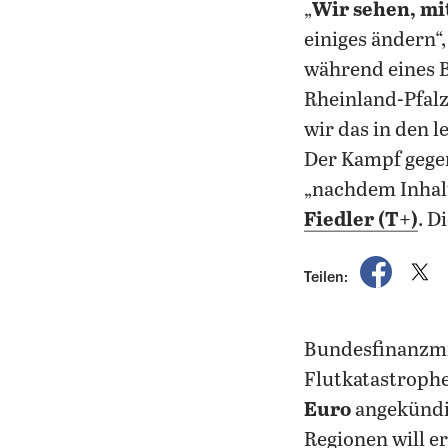
„
Wir sehen, mi
einiges ändern“
während eines B
Rheinland-Pfal
wir das in den 
Der Kampf gegen
„nachdem Inhal
Fiedler (T+)
. D
auf Fac
a
Teilen:
Bundesfinanzminister (& SPD-Kanzlerkandidat) Olaf Scholz hat für die Opfer der
Flutkatastroph
Euro
angekündi
Regionen will 