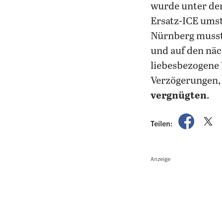
wurde unter den
Ersatz-ICE umste
Nürnberg musste
und auf den nä
liebesbezogene 
Verzögerungen, 
vergnügten
.
auf Fac
a
Teilen:
Anzeige