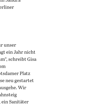
rin Sandra
erliner
ür unser
gt ein Jahr nicht
mm“, schreibt Gisa
vom
otsdamer Platz
sse neu gestartet
ausgehe. Wir
ahnsteig
, ein Sanitäter