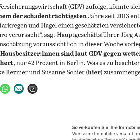
ersicherungswirtschaft (GDV) zufolge, könnte si
inem der schadenträchtigsten
Jahre seit 2013 ent
tarkregen und Hagel einen geschätzten versicher
Euro verursacht“, sagt Hauptgeschäftsführer Jörg 
nschätzung voraussichtlich in dieser Woche vorleg
 Hausbesitzer:innen sind laut GDV gegen wett
chert
, nur 42 Prozent in Berlin. Was es zu beachten
ke Rezmer und Susanne Schier (
hier
) zusammenge
ebook teilen
uf X teilen
per WhatsApp teilen
per E-Mail teilen
Artikel aufrufen
So verkaufen Sie Ihre Immobili
Wer seine Immobilie verkauft, 
bestmöglichen Preis dafür erhal