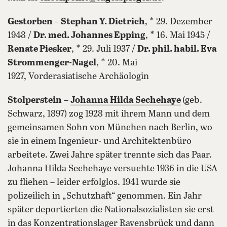
Gestorben
–
Stephan Y. Dietrich
, * 29. Dezember
1948 /
Dr. med. Johannes Epping
, * 16. Mai 1945 /
Renate Piesker
, * 29. Juli 1937 /
Dr. phil. habil. Eva
Strommenger-Nagel
, * 20. Mai
1927, Vorderasiatische Archäologin
Stolperstein
–
Johanna Hilda Sechehaye
(geb.
Schwarz, 1897) zog 1928 mit ihrem Mann und dem
gemeinsamen Sohn von München nach Berlin, wo
sie in einem Ingenieur- und Architektenbüro
arbeitete. Zwei Jahre später trennte sich das Paar.
Johanna Hilda Sechehaye versuchte 1936 in die USA
zu fliehen – leider erfolglos. 1941 wurde sie
polizeilich in „Schutzhaft“ genommen. Ein Jahr
später deportierten die Nationalsozialisten sie erst
in das Konzentrationslager Ravensbrück und dann