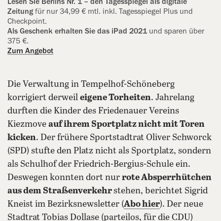
Lesen Sie Berlins Nr. 1 – den Tagesspiegel als digitale
Zeitung
für nur 34,99 € mtl. inkl. Tagesspiegel Plus und
Checkpoint.
Als Geschenk erhalten Sie das iPad 2021
und sparen über
375 €.
Zum Angebot
Die Verwaltung in Tempelhof-Schöneberg
korrigiert derweil
eigene Torheiten
. Jahrelang
durften die Kinder des Friedenauer Vereins
Kiezmove
auf ihrem Sportplatz nicht mit Toren
kicken
. Der frühere Sportstadtrat Oliver Schworck
(SPD) stufte den Platz nicht als Sportplatz, sondern
als Schulhof der Friedrich-Bergius-Schule ein.
Deswegen konnten dort nur
rote Absperrhütchen
aus dem Straßenverkehr
stehen, berichtet Sigrid
Kneist im Bezirksnewsletter (
Abo hier
). Der neue
Stadtrat Tobias Dollase (parteilos, für die CDU)