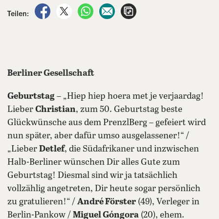
auf Facebook teilen
auf X teilen
per WhatsApp teilen
per E-Mail teilen
Artikel aufrufen
Teilen:
Berliner Gesellschaft
Geburtstag
– „Hiep hiep hoera met je verjaardag!
Lieber
Christian
, zum 50. Geburtstag beste
Glückwünsche aus dem PrenzlBerg – gefeiert wird
nun später, aber dafür umso ausgelassener!“ /
„Lieber
Detlef
, die Südafrikaner und inzwischen
Halb-Berliner wünschen Dir alles Gute zum
Geburtstag! Diesmal sind wir ja tatsächlich
vollzählig angetreten, Dir heute sogar persönlich
zu gratulieren!“ /
André Förster
(49), Verleger in
Berlin-Pankow /
Miguel Góngora
(20), ehem.