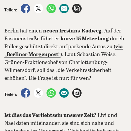
auf Facebook teilen
auf X teilen
per WhatsApp teilen
per E-Mail teilen
Artikel aufrufen
Teilen:
Berlin hat einen
neuen Irrsinns-Radweg
. Auf der
Fasanenstraße führt er
kurze 15 Meter lang
durch
Poller geschützt direkt auf parkende Autos zu (
via
„Berliner Morgenpost“
). Laut Sebastian Weise,
Grünen-Fraktionschef von Charlottenburg-
Wilmersdorf, soll das „die Verkehrssicherheit
erhöhen“. Die Frage ist nur: für wen?
auf Facebook teilen
auf X teilen
per WhatsApp teilen
per E-Mail teilen
Artikel aufrufen
Teilen:
Ist dies das Verliebtsein unserer Zeit?
Livi und
Nael daten miteinander, sie sind sich nahe und