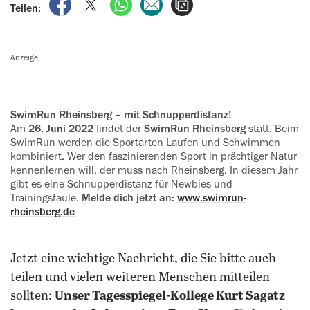
auf Facebook teilen
auf X teilen
per WhatsApp teilen
per E-Mail teilen
Artikel aufrufen
Teilen:
Anzeige
SwimRun Rheinsberg – mit Schnupperdistanz!
Am
26. Juni 2022
findet der
SwimRun Rheinsberg
statt. Beim
SwimRun werden die Sportarten Laufen und Schwimmen
kombiniert. Wer den faszinierenden Sport in prächtiger Natur
kennenlernen will, der muss nach Rheinsberg. In diesem Jahr
gibt es eine Schnupperdistanz für Newbies und
Trainingsfaule.
Melde dich jetzt an:
www.swimrun-
rheinsberg.de
Jetzt eine wichtige Nachricht, die Sie bitte auch
teilen und vielen weiteren Menschen mitteilen
sollten:
Unser Tagesspiegel-Kollege Kurt Sagatz