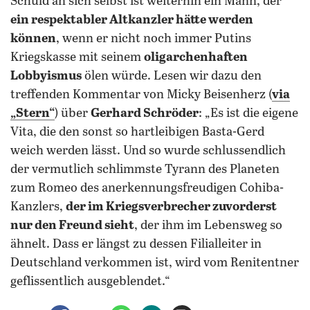
Schuld an sich selbst ist weiterhin ein Mann, der
ein respektabler Altkanzler hätte werden
können
, wenn er nicht noch immer Putins
Kriegskasse mit seinem
oligarchenhaften
Lobbyismus
ölen würde. Lesen wir dazu den
treffenden Kommentar von Micky Beisenherz (
via
„Stern“
) über
Gerhard Schröder
: „Es ist die eigene
Vita, die den sonst so hartleibigen Basta-Gerd
weich werden lässt. Und so wurde schlussendlich
der vermutlich schlimmste Tyrann des Planeten
zum Romeo des anerkennungsfreudigen Cohiba-
Kanzlers,
der im Kriegsverbrecher zuvorderst
nur den Freund sieht
, der ihm im Lebensweg so
ähnelt. Dass er längst zu dessen Filialleiter in
Deutschland verkommen ist, wird vom Renitentner
geflissentlich ausgeblendet.“