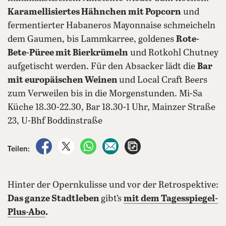
Karamellisiertes Hähnchen mit Popcorn
und
fermentierter Habaneros Mayonnaise schmeicheln
dem Gaumen, bis Lammkarree, goldenes
Rote-
Bete-Püree mit Bierkrümeln
und Rotkohl Chutney
aufgetischt werden. Für den Absacker lädt die
Bar
mit europäischen Weinen
und Local Craft Beers
zum Verweilen bis in die Morgenstunden. Mi-Sa
Küche 18.30-22.30, Bar 18.30-1 Uhr, Mainzer Straße
23, U-Bhf Boddinstraße
auf Facebook teilen
auf X teilen
per WhatsApp teilen
per E-Mail teilen
Artikel aufrufen
Teilen:
Hinter der Opernkulisse und vor der Retrospektive:
Das ganze Stadtleben
gibt’s
mit dem Tagesspiegel-
Plus-Abo
.