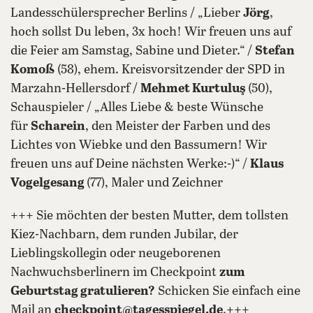
Landesschülersprecher Berlins / „Lieber
Jörg
,
hoch sollst Du leben, 3x hoch! Wir freuen uns auf
die Feier am Samstag, Sabine und Dieter.“ /
Stefan
Komoß
(58), ehem. Kreisvorsitzender der SPD in
Marzahn-Hellersdorf /
Mehmet Kurtuluş
(50),
Schauspieler / „Alles Liebe & beste Wünsche
für
Scharein
, den Meister der Farben und des
Lichtes von Wiebke und den Bassumern! Wir
freuen uns auf Deine nächsten Werke:-)“ /
Klaus
Vogelgesang
(77), Maler und Zeichner
+++ Sie möchten der besten Mutter, dem tollsten
Kiez-Nachbarn, dem runden Jubilar, der
Lieblingskollegin oder neugeborenen
Nachwuchsberlinern im Checkpoint
zum
Geburtstag gratulieren?
Schicken Sie einfach eine
Mail an
checkpoint@tagesspiegel.de
.+++