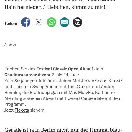
Hain hernieder, / Liebchen, komm zu mir!“
auf Facebook teilen
auf X teilen
per WhatsApp teilen
per E-Mail teilen
Artikel aufrufen
Teilen:
Anzeige
Erleben Sie das
Festival Classic Open Air
auf dem
Gendarmen­markt vom 7. bis 11. Juli
:
Zum 30-jährigen Jubiläum stehen Meister­werke aus Klassik
und Oper, ein Swing-Abend mit Tom Gaebel und Andrej
Hermlin, die Eröffnungs­gala mit Max Mutzke, Katharine
Mehrling sowie ein Abend mit Howard Carpendale auf dem
Programm.
Jetzt
Tickets
sichern.
Gerade ist ja in Berlin nicht nur der Himmel blau-