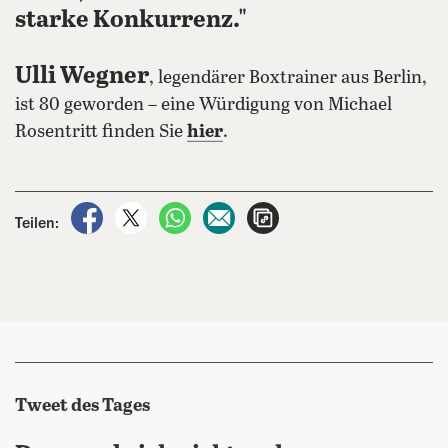
starke Konkurrenz."
Ulli Wegner
, legendärer Boxtrainer aus Berlin,
ist 80 geworden – eine Würdigung von Michael
Rosentritt finden Sie
hier
.
auf Facebook teilen
auf X teilen
per WhatsApp teilen
per E-Mail teilen
Artikel aufrufen
Teilen:
Tweet des Tages