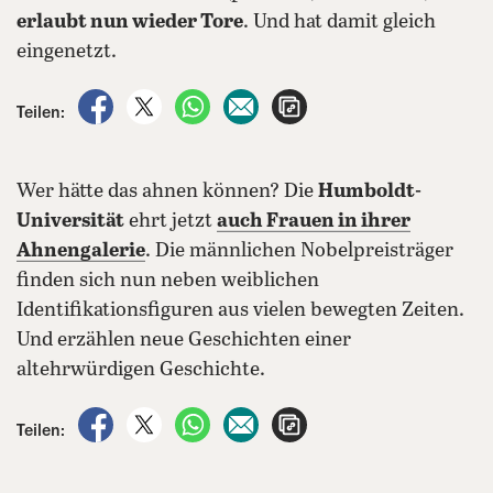
erlaubt nun wieder Tore
. Und hat damit gleich
eingenetzt.
auf Facebook teilen
auf X teilen
per WhatsApp teilen
per E-Mail teilen
Artikel aufrufen
Teilen:
Wer hätte das ahnen können? Die
Humboldt-
Universität
ehrt jetzt
auch Frauen in ihrer
Ahnengalerie
. Die männlichen Nobelpreisträger
finden sich nun neben weiblichen
Identifikationsfiguren aus vielen bewegten Zeiten.
Und erzählen neue Geschichten einer
altehrwürdigen Geschichte.
auf Facebook teilen
auf X teilen
per WhatsApp teilen
per E-Mail teilen
Artikel aufrufen
Teilen: