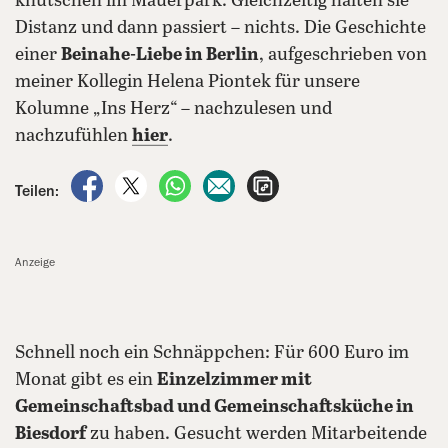
knutschen im Mauerpark. Gleichzeitig halten sie
Distanz und dann passiert – nichts. Die Geschichte
einer
Beinahe-Liebe in Berlin
, aufgeschrieben von
meiner Kollegin Helena Piontek für unsere
Kolumne „Ins Herz“ – nachzulesen und
nachzufühlen
hier
.
auf Facebook teilen
auf X teilen
per WhatsApp teilen
per E-Mail teilen
Artikel aufrufen
Teilen:
Anzeige
Schnell noch ein Schnäppchen: Für 600 Euro im
Monat gibt es ein
Einzelzimmer mit
Gemeinschaftsbad und Gemeinschaftsküche in
Biesdorf
zu haben. Gesucht werden Mitarbeitende