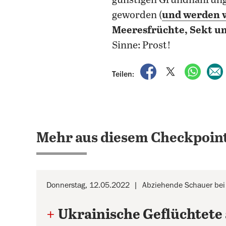
günstigen Grundnahrungs
geworden (
und werden w
Meeresfrüchte, Sekt un
Sinne: Prost!
auf Facebook teile
auf X teilen
per Wh
Teilen:
Mehr aus diesem Checkpoint
Donnerstag, 12.05.2022
Abziehende Schauer bei
+
Ukrainische Geflüchtete 