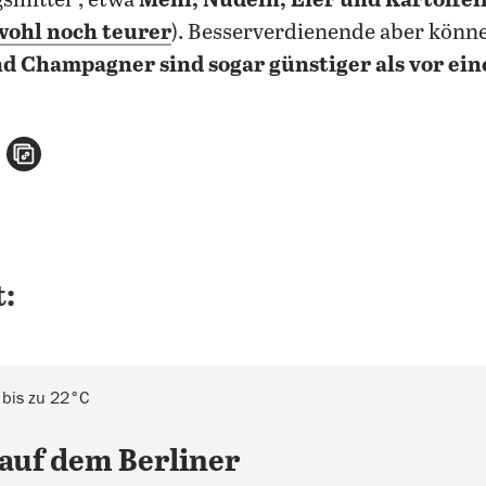
mittel“, etwa
Mehl, Nudeln, Eier und Kartoffel
ohl noch teurer
). Besserverdienende aber könn
d Champagner sind sogar günstiger als vor ei
n
atsApp teilen
per E-Mail teilen
Artikel aufrufen
:
 bis zu 22°C
auf dem Berliner