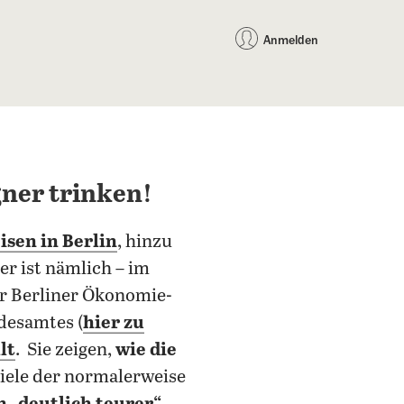
auf Facebook teilen
auf X teilen
per WhatsApp teilen
per E-Mail teilen
Artikel au
Teilen:
Anmelden
gner trinken!
sen in Berlin
, hinzu
er ist nämlich – im
er Berliner Ökonomie-
ndesamtes (
hier zu
lt
. Sie zeigen,
wie die
viele der normalerweise