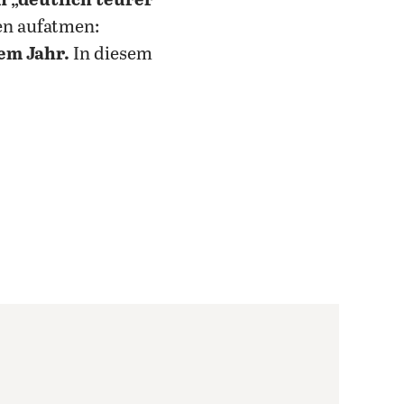
n „deutlich teurer“
en aufatmen:
nem Jahr.
In diesem