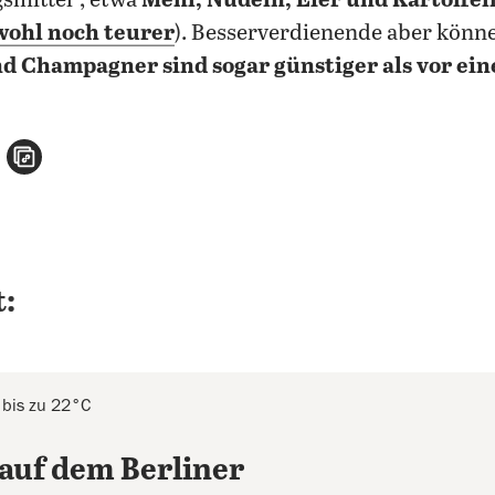
mittel“, etwa
Mehl, Nudeln, Eier und Kartoffel
ohl noch teurer
). Besserverdienende aber könn
d Champagner sind sogar günstiger als vor ei
n
atsApp teilen
per E-Mail teilen
Artikel aufrufen
:
 bis zu 22°C
auf dem Berliner