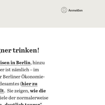
auf Facebook teilen
auf X teilen
per WhatsApp teilen
per E-Mail teilen
Artikel au
Teilen:
Anmelden
gner trinken!
sen in Berlin
, hinzu
er ist nämlich – im
er Berliner Ökonomie-
ndesamtes (
hier zu
lt
. Sie zeigen,
wie die
viele der normalerweise