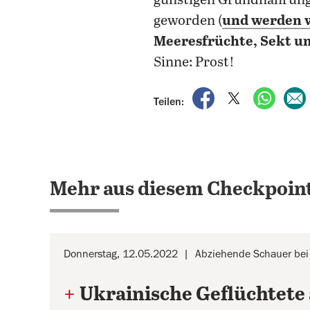
günstigen Grundnahrungs
geworden (
und werden w
Meeresfrüchte, Sekt un
Sinne: Prost!
auf Facebook teile
auf X teilen
per Wh
Teilen:
Mehr aus diesem Checkpoint
Donnerstag, 12.05.2022
Abziehende Schauer bei
+
Ukrainische Geflüchtete 