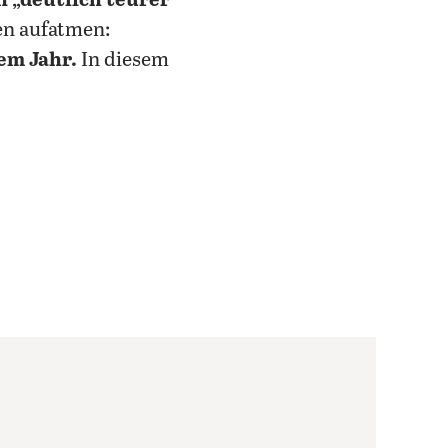
n „deutlich teurer“
en aufatmen:
nem Jahr.
In diesem