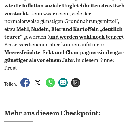
wie die Inflation soziale Ungleichheiten drastisch
verstärkt
, denn zwar seien „viele der
normalerweise günstigen Grundnahrungsmittel“,
etwa
Mehl, Nudeln, Eier und Kartoffeln „deutlich
teurer“
geworden (
und werden wohl noch teurer
).
Besserverdienende aber können aufatmen:
Meeresfrüchte, Sekt und Champagner sind sogar
günstiger als vor einem Jahr.
In diesem Sinne:
Prost!
auf Facebook teilen
auf X teilen
per WhatsApp teilen
per E-Mail teilen
Artikel aufrufen
Teilen:
Mehr aus diesem Checkpoint: