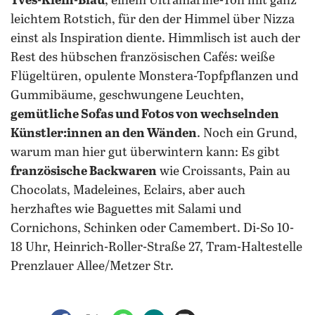
Yves-Klein-Blau
, einem Ultramarine-Ton mit ganz
leichtem Rotstich, für den der Himmel über Nizza
einst als Inspiration diente.
Himmlisch ist auch der
Rest des hübschen französischen Cafés: weiße
Flügeltüren, opulente Monstera-Topfpflanzen und
Gummibäume, geschwungene Leuchten,
gemütliche Sofas und Fotos von wechselnden
Künstler:innen an den Wänden
. Noch ein Grund,
warum man hier gut überwintern kann: Es gibt
französische Backwaren
wie Croissants, Pain au
Chocolats, Madeleines, Eclairs, aber auch
herzhaftes wie Baguettes mit Salami und
Cornichons, Schinken oder Camembert. Di-So 10-
18 Uhr, Heinrich-Roller-Straße 27, Tram-Haltestelle
Prenzlauer Allee/Metzer Str.