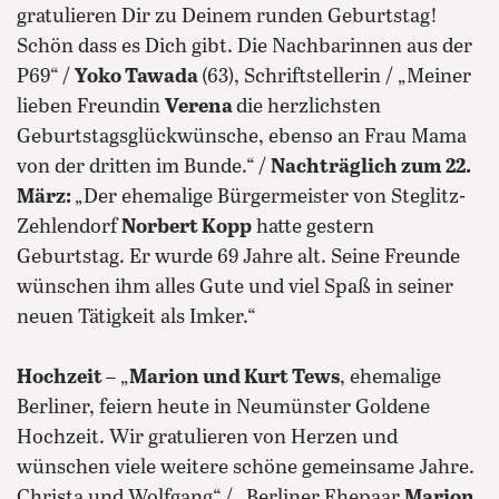
gratulieren Dir zu Deinem runden Geburtstag!
Schön dass es Dich gibt. Die Nachbarinnen aus der
P69“ /
Yoko Tawada
(63), Schriftstellerin / „Meiner
lieben Freundin
Verena
die herzlichsten
Geburtstagsglückwünsche, ebenso an Frau Mama
von der dritten im Bunde.“ /
Nachträglich zum 22.
März:
„Der ehemalige Bürgermeister von Steglitz-
Zehlendorf
Norbert Kopp
hatte gestern
Geburtstag. Er wurde 69 Jahre alt. Seine Freunde
wünschen ihm alles Gute und viel Spaß in seiner
neuen Tätigkeit als Imker.“
Hochzeit
– „
Marion und Kurt Tews
, ehemalige
Berliner, feiern heute in Neumünster Goldene
Hochzeit. Wir gratulieren von Herzen und
wünschen viele weitere schöne gemeinsame Jahre.
Christa und Wolfgang“ / „Berliner Ehepaar
Marion