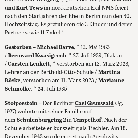
und Kurt Tews
im norddeutschen Exil NMS feiert
nach den Startjahren der Ehe in Berlin nun den 50.
Hochzeitstag. Es gratulieren die 3 Kinder und deren
Partner sowie 11 Enkel.“
Gestorben
–
Michael Barve
, * 12. Mai 1963
/
Bernward Kwasigroch
, * 27. Juli 1939, Diakon
/
Carsten Lenkeit
, * verstorben am 12. März 2023,
Lehrer an der Berthold-Otto-Schule /
Martina
Röske
, verstorben am 11. März 2023 /
Marianne
Schmolke
, * 24. Juli 1935
Stolperstein
– Der Berliner
Carl Grunwald
(Jg.
1927) wohnte mit seiner Familie auf
dem
Schulenburgring 2
in
Tempelhof
. Nach der
Schule arbeitete er kurzzeitig als Tischler. Am 18.
Dezember 1943 wurde er erst nach Auschwitz