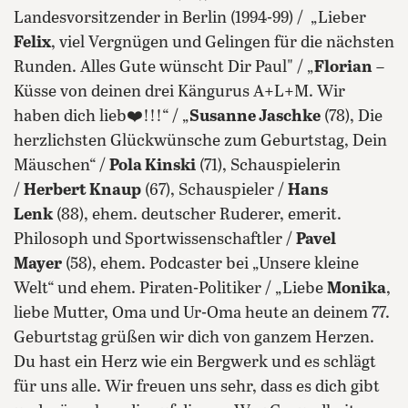
Landesvorsitzender in Berlin (1994-99) / „Lieber
Felix
, viel Vergnügen und Gelingen für die nächsten
Runden. Alles Gute wünscht Dir Paul" / „
Florian
–
Küsse von deinen drei Kängurus A+L+M. Wir
haben dich lieb❤️!!!“ / „
Susanne Jaschke
(78), Die
herzlichsten Glückwünsche zum Geburtstag, Dein
Mäuschen“ /
Pola Kinski
(71), Schauspielerin
/
Herbert Knaup
(67), Schauspieler /
Hans
Lenk
(88), ehem. deutscher Ruderer, emerit.
Philosoph und Sportwissenschaftler /
Pavel
Mayer
(58), ehem. Podcaster bei „Unsere kleine
Welt“ und ehem. Piraten-Politiker / „Liebe
Monika
,
liebe Mutter, Oma und Ur-Oma heute an deinem 77.
Geburtstag grüßen wir dich von ganzem Herzen.
Du hast ein Herz wie ein Bergwerk und es schlägt
für uns alle. Wir freuen uns sehr, dass es dich gibt