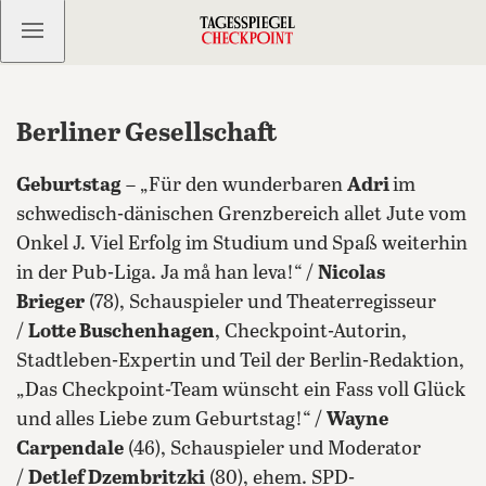
Kostenlos anmelden
Berliner Gesellschaft
Geburtstag
– „Für den wunderbaren
Adri
im
schwedisch-dänischen Grenzbereich allet Jute vom
Onkel J. Viel Erfolg im Studium und Spaß weiterhin
in der Pub-Liga. Ja må han leva!“ /
Nicolas
Brieger
(78), Schauspieler und Theaterregisseur
/
Lotte Buschenhagen
, Checkpoint-Autorin,
Stadtleben-Expertin und Teil der Berlin-Redaktion,
„Das Checkpoint-Team wünscht ein Fass voll Glück
und alles Liebe zum Geburtstag!“ /
Wayne
Carpendale
(46), Schauspieler und Moderator
/
Detlef Dzembritzki
(80), ehem. SPD-