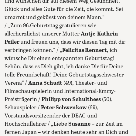
und wünschen dir auf diesem Weg Gesundheit,
Glück und alles Gute für die Zeit, die kommt. Sei
umarmt und geküsst von deinem Mann.“
/ „Zum 96.Geburtstag gratulieren wir
allerherzlichst unserer Mutter
Antje-Kathrin
Peiler
und freuen uns, dass wir diesen Tag mit dir
verbringen können.“ / „
Felicitas Rennert
, ich
wünsche Dir einen entspannten Geburtstag!
Schön, dass es Dich gibt, ich danke Dir für Deine
tolle Freundschaft! Deine Geburtstagsschwester
Verena“ /
Anna Schudt
(49), Theater- und
Filmschauspielerin und International-Emmy-
Preisträgerin /
Philipp von Schulthess
(50),
Schauspieler /
Peter Schwenkow
(69),
Vorstandsvorsitzender der DEAG und
Hochschullehrer / „Liebe
Susanne
– zur Zeit im
fernen Japan – wir denken heute sehr an Dich und