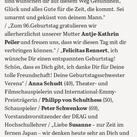
und wünschen dir auf diesem Weg Gesundheit,
Glück und alles Gute für die Zeit, die kommt. Sei
umarmt und geküsst von deinem Mann.“
/ „Zum 96.Geburtstag gratulieren wir
allerherzlichst unserer Mutter
Antje-Kathrin
Peiler
und freuen uns, dass wir diesen Tag mit dir
verbringen können.“ / „
Felicitas Rennert
, ich
wünsche Dir einen entspannten Geburtstag!
Schön, dass es Dich gibt, ich danke Dir für Deine
tolle Freundschaft! Deine Geburtstagsschwester
Verena“ /
Anna Schudt
(49), Theater- und
Filmschauspielerin und International-Emmy-
Preisträgerin /
Philipp von Schulthess
(50),
Schauspieler /
Peter Schwenkow
(69),
Vorstandsvorsitzender der DEAG und
Hochschullehrer / „Liebe
Susanne
– zur Zeit im
fernen Japan – wir denken heute sehr an Dich und