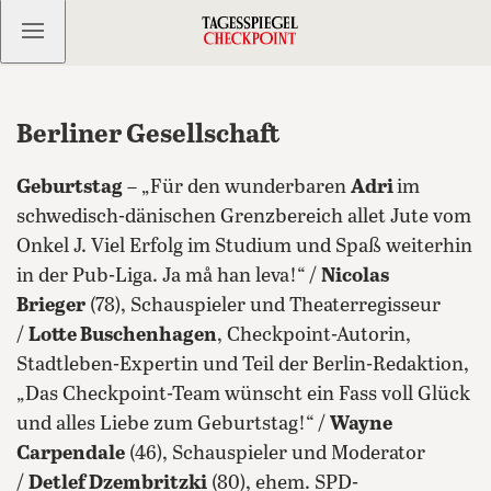
Kostenlos anmelden
Berliner Gesellschaft
Geburtstag
– „Für den wunderbaren
Adri
im
schwedisch-dänischen Grenzbereich allet Jute vom
Onkel J. Viel Erfolg im Studium und Spaß weiterhin
in der Pub-Liga. Ja må han leva!“ /
Nicolas
Brieger
(78), Schauspieler und Theaterregisseur
/
Lotte Buschenhagen
, Checkpoint-Autorin,
Stadtleben-Expertin und Teil der Berlin-Redaktion,
„Das Checkpoint-Team wünscht ein Fass voll Glück
und alles Liebe zum Geburtstag!“ /
Wayne
Carpendale
(46), Schauspieler und Moderator
/
Detlef Dzembritzki
(80), ehem. SPD-