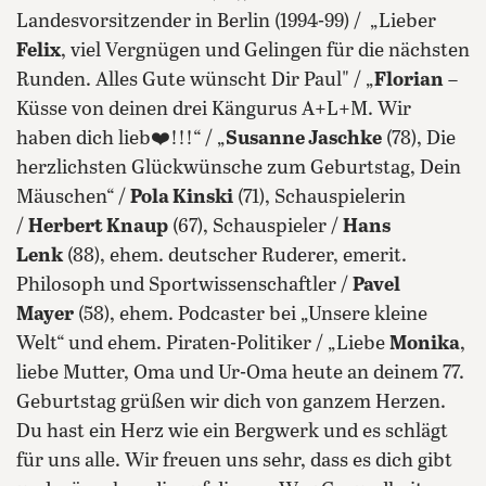
Landesvorsitzender in Berlin (1994-99) / „Lieber
Felix
, viel Vergnügen und Gelingen für die nächsten
Runden. Alles Gute wünscht Dir Paul" / „
Florian
–
Küsse von deinen drei Kängurus A+L+M. Wir
haben dich lieb❤️!!!“ / „
Susanne Jaschke
(78), Die
herzlichsten Glückwünsche zum Geburtstag, Dein
Mäuschen“ /
Pola Kinski
(71), Schauspielerin
/
Herbert Knaup
(67), Schauspieler /
Hans
Lenk
(88), ehem. deutscher Ruderer, emerit.
Philosoph und Sportwissenschaftler /
Pavel
Mayer
(58), ehem. Podcaster bei „Unsere kleine
Welt“ und ehem. Piraten-Politiker / „Liebe
Monika
,
liebe Mutter, Oma und Ur-Oma heute an deinem 77.
Geburtstag grüßen wir dich von ganzem Herzen.
Du hast ein Herz wie ein Bergwerk und es schlägt
für uns alle. Wir freuen uns sehr, dass es dich gibt