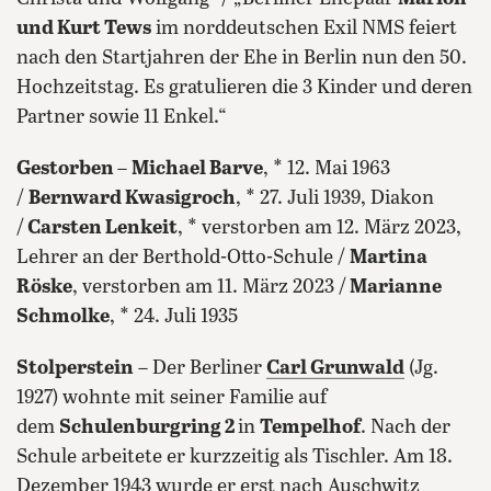
und Kurt Tews
im norddeutschen Exil NMS feiert
nach den Startjahren der Ehe in Berlin nun den 50.
Hochzeitstag. Es gratulieren die 3 Kinder und deren
Partner sowie 11 Enkel.“
Gestorben
–
Michael Barve
, * 12. Mai 1963
/
Bernward Kwasigroch
, * 27. Juli 1939, Diakon
/
Carsten Lenkeit
, * verstorben am 12. März 2023,
Lehrer an der Berthold-Otto-Schule /
Martina
Röske
, verstorben am 11. März 2023 /
Marianne
Schmolke
, * 24. Juli 1935
Stolperstein
– Der Berliner
Carl Grunwald
(Jg.
1927) wohnte mit seiner Familie auf
dem
Schulenburgring 2
in
Tempelhof
. Nach der
Schule arbeitete er kurzzeitig als Tischler. Am 18.
Dezember 1943 wurde er erst nach Auschwitz