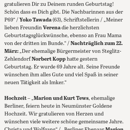
gratulieren Dir zu Deinem runden Geburtstag!
Schön dass es Dich gibt. Die Nachbarinnen aus der
P69“ /
Yoko Tawada
(63), Schriftstellerin / „Meiner
lieben Freundin
Verena
die herzlichsten
Geburtstagsglückwünsche, ebenso an Frau Mama
von der dritten im Bunde.“ /
Nachträglich zum 22.
März:
„Der ehemalige Bürgermeister von Steglitz-
Zehlendorf
Norbert Kopp
hatte gestern
Geburtstag. Er wurde 69 Jahre alt. Seine Freunde
wünschen ihm alles Gute und viel Spaß in seiner
neuen Tätigkeit als Imker.“
Hochzeit
– „
Marion und Kurt Tews
, ehemalige
Berliner, feiern heute in Neumünster Goldene
Hochzeit. Wir gratulieren von Herzen und
wünschen viele weitere schöne gemeinsame Jahre.
Christa und Wolfgang“ / „Berliner Ehepaar
Marion