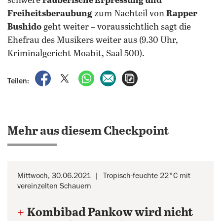
schwere
räuberische Erpressung und
Freiheitsberaubung
zum Nachteil von
Rapper
Bushido
geht weiter – voraussichtlich sagt die
Ehefrau des Musikers weiter aus (9.30 Uhr,
Kriminalgericht Moabit, Saal 500).
auf Facebook teilen
auf X teilen
per WhatsApp teilen
per E-Mail teilen
Artikel aufrufen
Teilen:
Mehr aus diesem Checkpoint
Mittwoch, 30.06.2021
Tropisch-feuchte 22°C mit
vereinzelten Schauern
+
Kombibad Pankow wird nicht