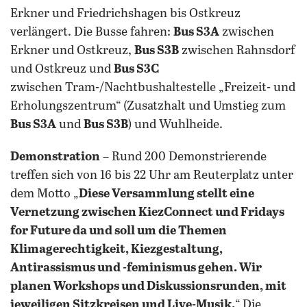
Erkner und Friedrichshagen bis Ostkreuz
verlängert. Die Busse fahren:
Bus S3A
zwischen
Erkner und Ostkreuz,
Bus S3B
zwischen Rahnsdorf
und Ostkreuz und
Bus S3C
zwischen Tram-/Nachtbushaltestelle „Freizeit- und
Erholungszentrum“ (Zusatzhalt und Umstieg zum
Bus S3A
und
Bus S3B
) und Wuhlheide.
Demonstration
– Rund 200 Demonstrierende
treffen sich von 16 bis 22 Uhr am Reuterplatz unter
dem Motto „
Diese Versammlung stellt eine
Vernetzung zwischen KiezConnect und Fridays
for Future da und soll um die Themen
Klimagerechtigkeit, Kiezgestaltung,
Antirassismus und -feminismus gehen. Wir
planen Workshops und Diskussionsrunden, mit
jeweiligen Sitzkreisen und Live-Musik.
“ Die