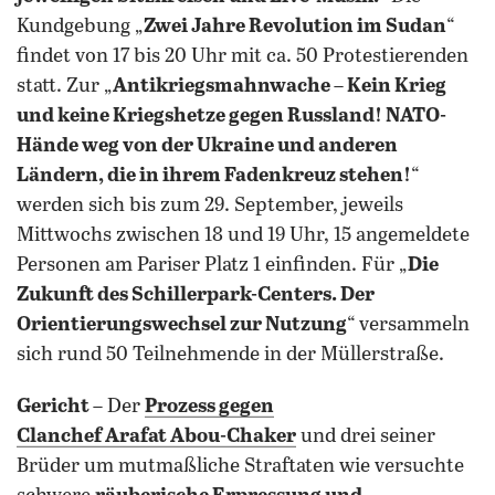
Kundgebung „
Zwei Jahre Revolution im Sudan
“
findet von 17 bis 20 Uhr mit ca. 50 Protestierenden
statt. Zur „
Antikriegsmahnwache – Kein Krieg
und keine Kriegshetze gegen Russland! NATO-
Hände weg von der Ukraine und anderen
Ländern, die in ihrem Fadenkreuz stehen!
“
werden sich bis zum 29. September, jeweils
Mittwochs zwischen 18 und 19 Uhr, 15 angemeldete
Personen am Pariser Platz 1 einfinden. Für „
Die
Zukunft des Schillerpark-Centers. Der
Orientierungswechsel zur Nutzung
“ versammeln
sich rund 50 Teilnehmende in der Müllerstraße.
Gericht
– Der
Prozess gegen
Clanchef Arafat Abou-Chaker
und drei seiner
Brüder um mutmaßliche Straftaten wie versuchte