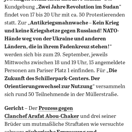
Kundgebung „
Zwei Jahre Revolution im Sudan
“
findet von 17 bis 20 Uhr mit ca. 50 Protestierenden
statt. Zur „
Antikriegsmahnwache – Kein Krieg
und keine Kriegshetze gegen Russland! NATO-
Hände weg von der Ukraine und anderen
Ländern, die in ihrem Fadenkreuz stehen!
“
werden sich bis zum 29. September, jeweils
Mittwochs zwischen 18 und 19 Uhr, 15 angemeldete
Personen am Pariser Platz 1 einfinden. Für „
Die
Zukunft des Schillerpark-Centers. Der
Orientierungswechsel zur Nutzung
“ versammeln
sich rund 50 Teilnehmende in der Müllerstraße.
Gericht
– Der
Prozess gegen
Clanchef Arafat Abou-Chaker
und drei seiner
Brüder um mutmaßliche Straftaten wie versuchte