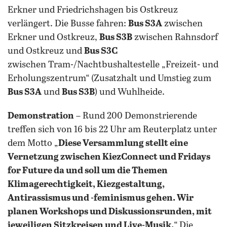
Erkner und Friedrichshagen bis Ostkreuz
verlängert. Die Busse fahren:
Bus S3A
zwischen
Erkner und Ostkreuz,
Bus S3B
zwischen Rahnsdorf
und Ostkreuz und
Bus S3C
zwischen Tram-/Nachtbushaltestelle „Freizeit- und
Erholungszentrum“ (Zusatzhalt und Umstieg zum
Bus S3A
und
Bus S3B
) und Wuhlheide.
Demonstration
– Rund 200 Demonstrierende
treffen sich von 16 bis 22 Uhr am Reuterplatz unter
dem Motto „
Diese Versammlung stellt eine
Vernetzung zwischen KiezConnect und Fridays
for Future da und soll um die Themen
Klimagerechtigkeit, Kiezgestaltung,
Antirassismus und -feminismus gehen. Wir
planen Workshops und Diskussionsrunden, mit
jeweiligen Sitzkreisen und Live-Musik.
“ Die