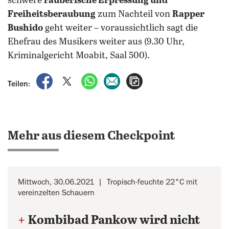
schwere
räuberische Erpressung und
Freiheitsberaubung
zum Nachteil von
Rapper
Bushido
geht weiter – voraussichtlich sagt die
Ehefrau des Musikers weiter aus (9.30 Uhr,
Kriminalgericht Moabit, Saal 500).
auf Facebook teilen
auf X teilen
per WhatsApp teilen
per E-Mail teilen
Artikel aufrufen
Teilen:
Mehr aus diesem Checkpoint
Mittwoch, 30.06.2021
Tropisch-feuchte 22°C mit
vereinzelten Schauern
+
Kombibad Pankow wird nicht