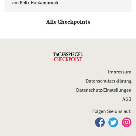
von
Felix Hackenbruch
Alle Checkpoints
Impressum
Datenschutz­erklärung
Datenschutz-Einstellungen
AGB
Folgen Sie uns auf:
Folgen Sie un
Folgen S
Fo