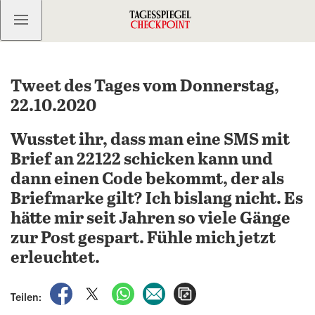
Kostenlos anmelden
Tweet des Tages vom Donnerstag,
22.10.2020
Wusstet ihr, dass man eine SMS mit
Brief an 22122 schicken kann und
dann einen Code bekommt, der als
Briefmarke gilt? Ich bislang nicht. Es
hätte mir seit Jahren so viele Gänge
zur Post gespart. Fühle mich jetzt
erleuchtet.
auf Facebook teilen
auf X teilen
per WhatsApp teilen
per E-Mail teilen
Artikel aufrufen
Teilen: