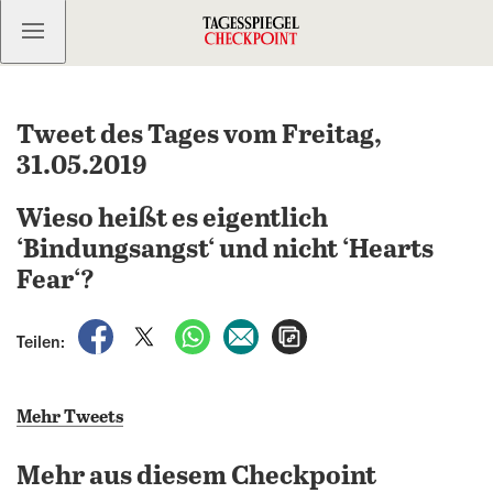
Kostenlos anmelden
Tweet des Tages vom Freitag,
31.05.2019
Wieso heißt es eigentlich
‘Bindungsangst‘ und nicht ‘Hearts
Fear‘?
auf Facebook teilen
auf X teilen
per WhatsApp teilen
per E-Mail teilen
Artikel aufrufen
Teilen:
Mehr Tweets
Mehr aus diesem Checkpoint