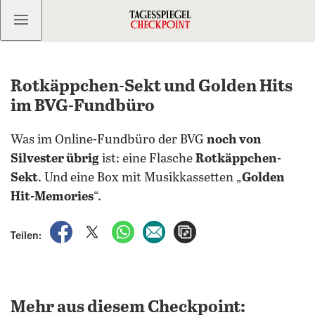
Kostenlos anmelden
Rotkäppchen-Sekt und Golden Hits
im BVG-Fundbüro
Was im Online-Fundbüro der BVG
noch von
Silvester übrig
ist: eine Flasche
Rotkäppchen-
Sekt
. Und eine Box mit Musikkassetten „
Golden
Hit-Memories
“.
auf Facebook teilen
auf X teilen
per WhatsApp teilen
per E-Mail teilen
Artikel aufrufen
Teilen:
Mehr aus diesem Checkpoint: