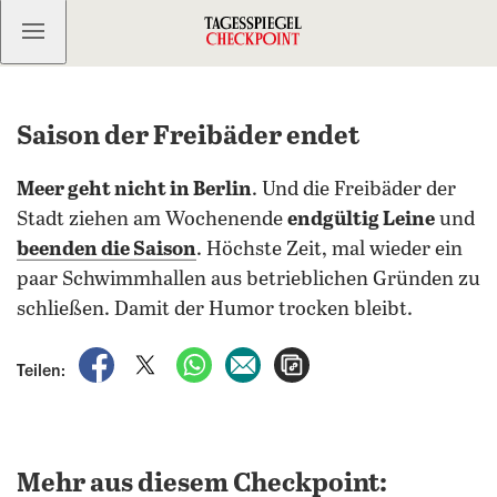
Kostenlos anmelden
Saison der Freibäder endet
Meer geht nicht in Berlin
. Und die Freibäder der
Stadt ziehen am Wochenende
endgültig Leine
und
beenden die Saison
. Höchste Zeit, mal wieder ein
paar Schwimmhallen aus betrieblichen Gründen zu
schließen. Damit der Humor trocken bleibt.
auf Facebook teilen
auf X teilen
per WhatsApp teilen
per E-Mail teilen
Artikel aufrufen
Teilen:
Mehr aus diesem Checkpoint: