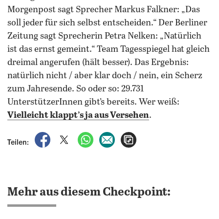
Morgenpost sagt Sprecher Markus Falkner: „Das
soll jeder für sich selbst entscheiden.“ Der Berliner
Zeitung sagt Sprecherin Petra Nelken: „Natürlich
ist das ernst gemeint.“ Team Tagesspiegel hat gleich
dreimal angerufen (hält besser). Das Ergebnis:
natürlich nicht / aber klar doch / nein, ein Scherz
zum Jahresende. So oder so: 29.731
UnterstützerInnen gibt’s bereits. Wer weiß:
Vielleicht klappt’s ja aus Versehen
.
auf Facebook teilen
auf X teilen
per WhatsApp teilen
per E-Mail teilen
Artikel aufrufen
Teilen:
Mehr aus diesem Checkpoint: