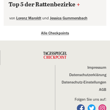
Top 5 der Rattenbezirke
+
von
Lorenz Maroldt
und
Jessica Gummersbach
Alle Checkpoints
Impressum
Datenschutz­erklärung
Datenschutz-Einstellungen
AGB
Folgen Sie uns auf:
Folgen Sie un
Folgen S
Fo