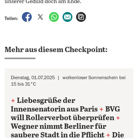
unserer Geduld doch am Ende.
auf Facebook teilen
auf X teilen
per WhatsApp teilen
per E-Mail teilen
Artikel aufrufen
Teilen:
Mehr aus diesem Checkpoint:
Dienstag, 01.07.2025
wolkenloser Sonnenschein bei
15 bis 31°C
+
Liebesgrüße der
Innensenatorin aus Paris
+
BVG
will Rollerverbot überprüfen
+
Wegner nimmt Berliner für
saubere Stadt in die Pflicht
+
Die