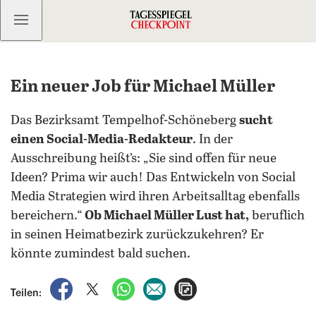
Kostenlos anmelden
Ein neuer Job für Michael Müller
Das Bezirksamt Tempelhof-Schöneberg
sucht
einen Social-Media-Redakteur
. In der
Ausschreibung heißt’s: „Sie sind offen für neue
Ideen? Prima wir auch! Das Entwickeln von Social
Media Strategien wird ihren Arbeitsalltag ebenfalls
bereichern.“
Ob Michael Müller Lust hat,
beruflich
in seinen Heimatbezirk zurückzukehren? Er
könnte zumindest bald suchen.
auf Facebook teilen
auf X teilen
per WhatsApp teilen
per E-Mail teilen
Artikel aufrufen
Teilen: