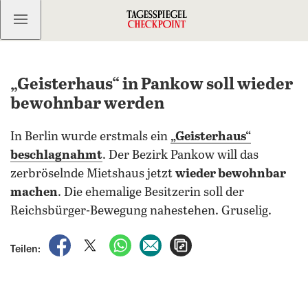
Kostenlos anmelden
„Geisterhaus“ in Pankow soll wieder
bewohnbar werden
In Berlin wurde erstmals ein
„Geisterhaus“
beschlagnahmt
. Der Bezirk Pankow will das
zerbröselnde Mietshaus jetzt
wieder bewohnbar
machen
. Die ehemalige Besitzerin soll der
Reichsbürger-Bewegung nahestehen. Gruselig.
auf Facebook teilen
auf X teilen
per WhatsApp teilen
per E-Mail teilen
Artikel aufrufen
Teilen: