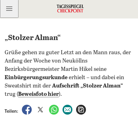
Kostenlos anmelden
„Stolzer Alman“
Grüße gehen zu guter Letzt an den Mann raus, der
Anfang der Woche von Neuköllns
Bezirksbürgermeister Martin Hikel seine
Einbürgerungsurkunde
erhielt – und dabei ein
Sweatshirt mit der
Aufschrift „Stolzer Alman“
trug (
Beweisfoto hier
).
auf Facebook teilen
auf X teilen
per WhatsApp teilen
per E-Mail teilen
Artikel aufrufen
Teilen: