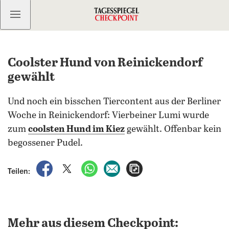
Kostenlos anmelden
Coolster Hund von Reinickendorf
gewählt
Und noch ein bisschen Tiercontent aus der Berliner
Woche in Reinickendorf: Vierbeiner Lumi wurde
zum
coolsten Hund im Kiez
gewählt. Offenbar kein
begossener Pudel.
auf Facebook teilen
auf X teilen
per WhatsApp teilen
per E-Mail teilen
Artikel aufrufen
Teilen:
Mehr aus diesem Checkpoint: