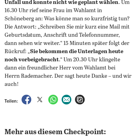
Unfall und konnte nicht wie geplant wählen
. Um
16.30 Uhr rief seine Frau im Wahlamt in
Schöneberg an: Was könne man so kurzfristig tun?
Die Antwort: „Schreiben Sie mir kurz eine Mail mit
Geburtsdatum, Anschrift und Telefonnummer,
dann sehen wir weiter.“ 15 Minuten später folgt der
Rückruf: „
Sie bekommen die Unterlagen heute
noch vorbeigebracht
.“ Um 20.30 Uhr klingelte
dann ein freundlicher Herr vom Wahlamt bei
Herrn Rademacher. Der sagt heute Danke – und wir
auch!
auf Facebook teilen
auf X teilen
per WhatsApp teilen
per E-Mail teilen
Artikel aufrufen
Teilen:
Mehr aus diesem Checkpoint: