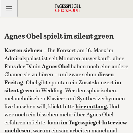
Kostenlos anmelden
Agnes Obel spielt im silent green
Karten sichern
– Ihr Konzert am 16. März im
Admiralspalast ist seit Monaten ausverkauft, aber
Fans der Dänin
Agnes Obel
haben noch eine andere
Chance sie zu hören – und zwar schon
diesen
Freitag
. Obel gibt spontan ein Zusatzkonzert
im
silent green
in Wedding. Wer den sphärischen,
melancholischen Klavier- und Synthesizerhymnen
live lauschen will, klickt bitte
hier entlang.
Und
wer noch ein bisschen mehr über Agnes Obel
erfahren möchte, kann
im Tagesspiegel-Interview
nachlesen
, warum einsam arbeiten manchmal