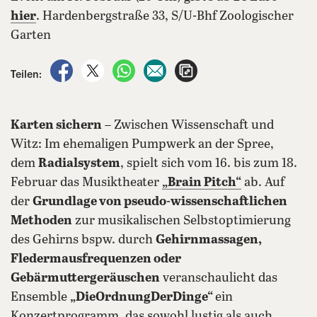
hier
. Hardenbergstraße 33, S/U-Bhf Zoologischer
Garten
auf Facebook teilen
auf X teilen
per WhatsApp teilen
per E-Mail teilen
Artikel aufrufen
Teilen:
Karten sichern
– Zwischen Wissenschaft und
Witz: Im ehemaligen Pumpwerk an der Spree,
dem
Radialsystem
, spielt sich vom 16. bis zum 18.
Februar das Musiktheater
„Brain Pitch“
ab. Auf
der
Grundlage von pseudo-wissenschaftlichen
Methoden
zur musikalischen Selbstoptimierung
des Gehirns bspw. durch
Gehirnmassagen,
Fledermausfrequenzen oder
Gebärmuttergeräuschen
veranschaulicht das
Ensemble
„DieOrdnungDerDinge“
ein
Konzertprogramm, das sowohl lustig als auch