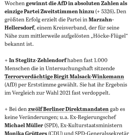
Wochen
gewinnt die AfD in absoluten Zahlen als
einzige Partei Zweitstimmen hinzu
(+ 5326)
.
Den
größten Erfolg erzielt die Partei in
Marzahn-
Hellersdorf
, einem Kreisverband, der für seine
Nähe zum mittlerweile aufgelösten „Höcke-Flügel“
bekannt ist.
+
In Steglitz-Zehlendorf
haben fast 1.000
Menschen die in Untersuchungshaft sitzende
Terrorverdächtige Birgit Malsack-Winkemann
(AfD) per Erststimme gewählt. Sie hat ihr Ergebnis
im Vergleich zur Wahl 2021 fast verdoppelt.
+ Bei den
zwölf Berliner Direktmandaten
gab es
keine Veränderungen; u.a. Ex-Regierungschef
Michael Müller
(SPD), Ex-Kulturstaatsministern
Monika Grütters
(CDU) und SPD-Generalssekretär