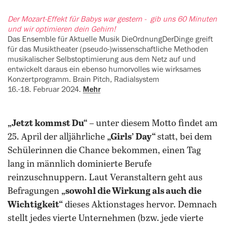
Der Mozart-Effekt für Babys war ‍gestern - gib uns 60 Minuten
und wir ‍optimieren dein Gehirn!
Das Ensemble für Aktuelle Musik ‍DieOrdnungDerDinge greift
für das ‍Musiktheater (pseudo-)wissen­schaft­liche Methoden
musikalischer Selbst­op‍timierung aus dem Netz auf und
entwickelt daraus ein ebenso humorvolles wie wirksames
Konzert­programm. Brain Pitch, Radialsystem
16.-18. Februar 2024.
Mehr
„Jetzt kommst Du“
– unter diesem Motto findet am
25. April der alljährliche
„Girls’ Day“
statt, bei dem
Schülerinnen die Chance bekommen, einen Tag
lang in männlich dominierte Berufe
reinzuschnuppern. Laut Veranstaltern geht aus
Befragungen
„sowohl die Wirkung als auch die
Wichtigkeit“
dieses Aktionstages hervor. Demnach
stellt jedes vierte Unternehmen (bzw. jede vierte