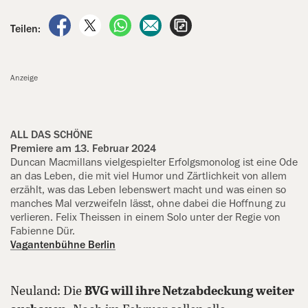
auf Facebook teilen
auf X teilen
per WhatsApp teilen
per E-Mail teilen
Artikel aufrufen
Teilen:
Anzeige
ALL DAS SCHÖNE
Premiere am 13. Februar 2024
Duncan Macmillans viel­gespielter Er‍folgs­monolog ist eine Ode
an das Le‍ben, die mit viel Humor und Zärt­lich­keit von allem
erzählt, was das Leben le‍bens­wert macht und was einen so
manches Mal verzweifeln lässt, ohne dabei die Hoffnung zu
verlieren. Felix Theissen in einem Solo unter der Re‍gie von
Fabienne Dür.
Vagantenbühne Berlin
Neuland: Die
BVG will ihre Netzabdeckung weiter