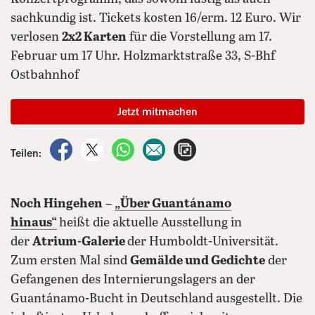
sachkundig ist. Tickets kosten 16/erm. 12 Euro. Wir
verlosen
2x2 Karten
für die Vorstellung am 17.
Februar um 17 Uhr. Holzmarktstraße 33, S-Bhf
Ostbahnhof
Jetzt mitmachen
auf Facebook teilen
auf X teilen
per WhatsApp teilen
per E-Mail teilen
Artikel aufrufen
Teilen:
Noch Hingehen
–
„Über Guantánamo
hinaus“
heißt die aktuelle Ausstellung in
der
Atrium-Galerie
der Humboldt-Universität.
Zum ersten Mal sind
Gemälde und Gedichte
der
Gefangenen des Internierungslagers an der
Guantánamo-Bucht in Deutschland ausgestellt. Die