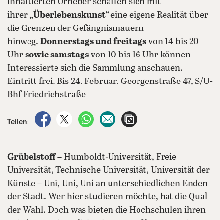
inhaftierten Urheber schaffen sich mit
ihrer
„Überlebenskunst“
eine eigene Realität über
die Grenzen der Gefängnismauern
hinweg.
Donnerstags und freitags
von 14 bis 20
Uhr
sowie samstags
von 10 bis 16 Uhr können
Interessierte sich die Sammlung anschauen.
Eintritt frei. Bis 24. Februar. Georgenstraße 47, S/U-
Bhf Friedrichstraße
auf Facebook teilen
auf X teilen
per WhatsApp teilen
per E-Mail teilen
Artikel aufrufen
Teilen:
Grübelstoff
– Humboldt-Universität, Freie
Universität, Technische Universität, Universität der
Künste – Uni, Uni, Uni an unterschiedlichen Enden
der Stadt. Wer hier studieren möchte, hat die Qual
der Wahl. Doch was bieten die Hochschulen ihren