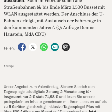
ausbauen
. Noch im Februar sollen alle
Straßenbahnen (& bis Ende März 1.500 Busse) mit
WLAN ausgestattet werden. Der Anschluss der U-
Bahnen erfolgt „mit Austausch der Fahrzeuge in
den kommenden Jahren“. (Q: Anfrage Dennis
Haustein, MdA CDU)
auf Facebook teilen
auf X teilen
per WhatsApp teilen
per E-Mail teilen
Artikel aufrufen
Teilen:
Anzeige
Unser Angebot zum Valentinstag: Si‍chern Sie sich den
Tagesspiegel als digitale Zeitung 2 Monate lang für
insgesamt nur 2 € statt 71,98 €
und lesen Sie unsere
preisgekrönten Inhalte gemeinsam mit Ihren Liebsten auf
bis
zu 5 Geräten gleichzeitig
. Inklusive
Tagesspiegel Plus
mit
über
800 Artikeln pro Monat
auf Tagesspiegel.de.
Jetzt