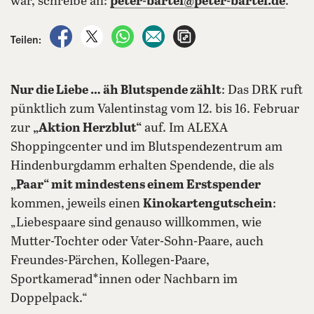
war, schreibe an:
peter-bartel@peter-bartel.de
.
auf Facebook teilen
auf X teilen
per WhatsApp teilen
per E-Mail teilen
Artikel aufrufen
Teilen:
Nur die Liebe … äh Blutspende zählt
: Das DRK ruft
pünktlich zum Valentinstag vom 12. bis 16. Februar
zur
„Aktion Herzblut“
auf. Im ALEXA
Shoppingcenter und im Blutspendezentrum am
Hindenburgdamm erhalten Spendende, die als
„Paar“ mit mindestens einem Erstspender
kommen, jeweils einen
Kinokartengutschein
:
„Liebespaare sind genauso willkommen, wie
Mutter-Tochter oder Vater-Sohn-Paare, auch
Freundes-Pärchen, Kollegen-Paare,
Sportkamerad*innen oder Nachbarn im
Doppelpack.“