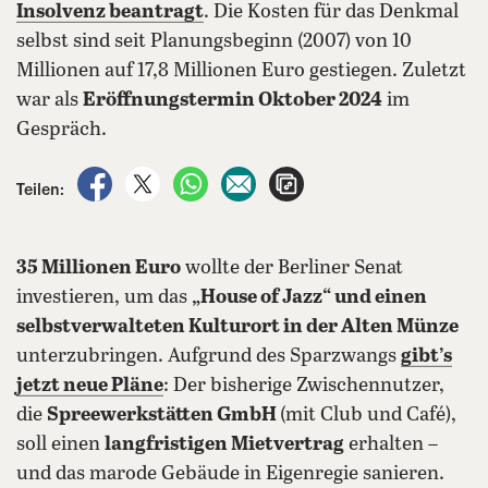
Insolvenz beantragt
. Die Kosten für das Denkmal
selbst sind seit Planungsbeginn (2007) von 10
Millionen auf 17,8 Millionen Euro gestiegen. Zuletzt
war als
Eröffnungstermin Oktober 2024
im
Gespräch.
auf Facebook teilen
auf X teilen
per WhatsApp teilen
per E-Mail teilen
Artikel aufrufen
Teilen:
35 Millionen Euro
wollte der Berliner Senat
investieren, um das
„House of Jazz“ und einen
selbstverwalteten Kulturort in der Alten Münze
unterzubringen. Aufgrund des Sparzwangs
gibt’s
jetzt neue Pläne
: Der bisherige Zwischennutzer,
die
Spreewerkstätten GmbH
(mit Club und Café),
soll einen
langfristigen Mietvertrag
erhalten –
und das marode Gebäude in Eigenregie sanieren.