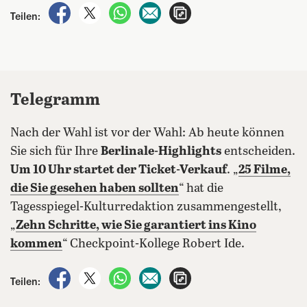
auf Facebook teilen
auf X teilen
per WhatsApp teilen
per E-Mail teilen
Artikel aufrufen
Teilen:
Telegramm
Nach der Wahl ist vor der Wahl: Ab heute können
Sie sich für Ihre
Berlinale-Highlights
entscheiden.
Um 10 Uhr startet der Ticket-Verkauf
. „
25 Filme,
die Sie gesehen haben sollten
“ hat die
Tagesspiegel-Kulturredaktion zusammengestellt,
„
Zehn Schritte, wie Sie garantiert ins Kino
kommen
“ Checkpoint-Kollege Robert Ide.
auf Facebook teilen
auf X teilen
per WhatsApp teilen
per E-Mail teilen
Artikel aufrufen
Teilen: