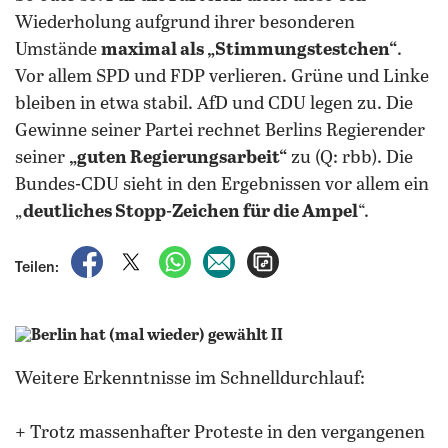
Wiederholung aufgrund ihrer besonderen
Umstände
maximal als „Stimmungstestchen“
.
Vor allem SPD und FDP verlieren. Grüne und Linke
bleiben in etwa stabil. AfD und CDU legen zu. Die
Gewinne seiner Partei rechnet Berlins Regierender
seiner
„guten Regierungsarbeit“
zu (Q: rbb). Die
Bundes-CDU sieht in den Ergebnissen vor allem ein
„
deutliches Stopp-Zeichen für die Ampel
“.
auf Facebook teilen
auf X teilen
per WhatsApp teilen
per E-Mail teilen
Artikel aufrufen
Teilen:
Weitere Erkenntnisse im Schnelldurchlauf:
+ Trotz massenhafter Proteste in den vergangenen