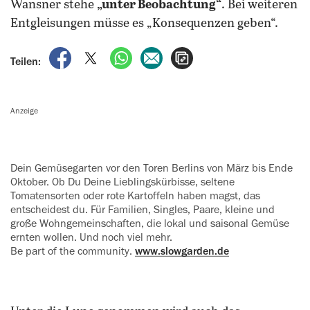
Wansner stehe
„unter Beobachtung“
. Bei weiteren
Entgleisungen müsse es „Konsequenzen geben“.
auf Facebook teilen
auf X teilen
per WhatsApp teilen
per E-Mail teilen
Artikel aufrufen
Teilen:
Anzeige
Dein Gemüsegarten vor den Toren ‍Berlins von März bis Ende
Oktober. Ob Du Deine Lieblingskürbisse, ‍seltene
Tomatensorten oder rote Kartoffeln haben magst, das
entscheidest du. Für Familien, Singles, Paare, kleine und
große Wohngemeinschaften, die lokal und saisonal Gemüse
ernten ‍wollen. Und noch viel mehr.
Be part of the community.
www.slowgarden.de