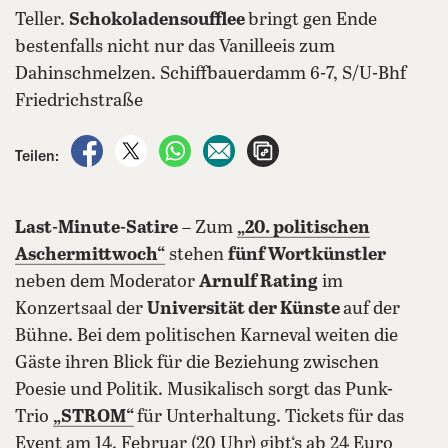
Teller.
Schokoladensoufflee
bringt gen Ende
bestenfalls nicht nur das Vanilleeis zum
Dahinschmelzen. Schiffbauerdamm 6-7, S/U-Bhf
Friedrichstraße
auf Facebook teilen
auf X teilen
per WhatsApp teilen
per E-Mail teilen
Artikel aufrufen
Teilen:
Last-Minute-Satire
– Zum
„20. politischen
Aschermittwoch“
stehen
fünf Wortkünstler
neben dem Moderator
Arnulf Rating
im
Konzertsaal der
Universität der Künste
auf der
Bühne. Bei dem politischen Karneval weiten die
Gäste ihren Blick für die Beziehung zwischen
Poesie und Politik. Musikalisch sorgt das Punk-
Trio
„STROM“
für Unterhaltung. Tickets für das
Event am 14. Februar (20 Uhr) gibt‘s ab 24 Euro