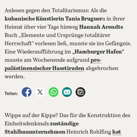
Anlesen gegen den Totalitarismus: Als die
kubanische Künstlerin Tania Bruguer
a in ihrer
Heimat über vier Tage hinweg
Hannah Arendts
Buch „Elemente und Ursprünge totalitärer
Herrschaft“ vorlesen ließ, musste sie ins Gefängnis.
Eine Wiederaufführung im
„Hamburger Hafen“
musste am Wochenende aufgrund
pro-
palästinensischer Hasstiraden
abgebrochen
werden.
auf Facebook teilen
auf X teilen
per WhatsApp teilen
per E-Mail teilen
Artikel aufrufen
Teilen:
Wippe auf der Kippe? Das für die Konstruktion des
Einheitsdenkmals
zuständige
Stahlbauunternehmen
Heinrich Rohlfing
hat