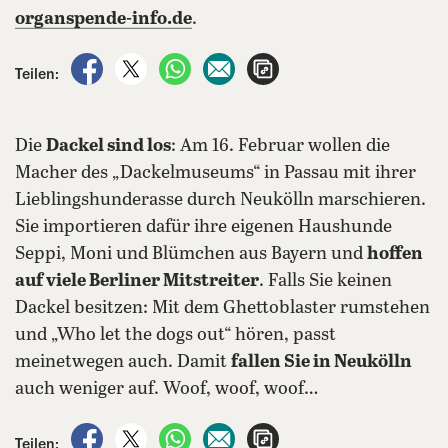
organspende-info.de
.
auf Facebook teilen
auf X teilen
per WhatsApp teilen
per E-Mail teilen
Artikel aufrufen
Teilen:
Die
Dackel sind los
: Am 16. Februar wollen die
Macher des „Dackelmuseums“ in Passau mit ihrer
Lieblingshunderasse durch Neukölln marschieren.
Sie importieren dafür ihre eigenen Haushunde
Seppi, Moni und Blümchen aus Bayern und
hoffen
auf viele Berliner Mitstreiter
. Falls Sie keinen
Dackel besitzen: Mit dem Ghettoblaster rumstehen
und „Who let the dogs out“ hören, passt
meinetwegen auch. Damit
fallen Sie in Neukölln
auch weniger auf. Woof, woof, woof…
auf Facebook teilen
auf X teilen
per WhatsApp teilen
per E-Mail teilen
Artikel aufrufen
Teilen: