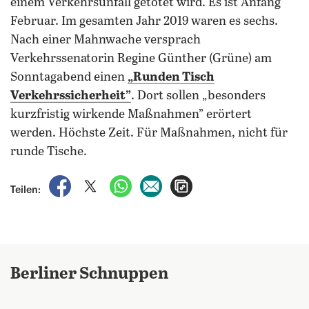
einem Verkehrsunfall getötet wird. Es ist Anfang
Februar. Im gesamten Jahr 2019 waren es sechs.
Nach einer Mahnwache versprach
Verkehrssenatorin Regine Günther (Grüne) am
Sonntagabend einen
„Runden Tisch
Verkehrssicherheit”
. Dort sollen „besonders
kurzfristig wirkende Maßnahmen” erörtert
werden. Höchste Zeit. Für Maßnahmen, nicht für
runde Tische.
auf Facebook teilen
auf X teilen
per WhatsApp teilen
per E-Mail teilen
Artikel aufrufen
Teilen:
Berliner Schnuppen