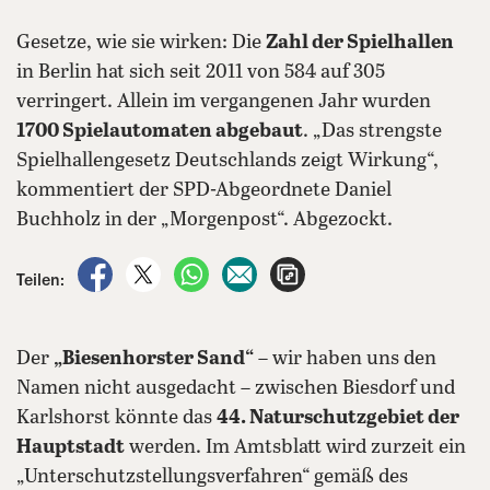
Gesetze, wie sie wirken: Die
Zahl der Spielhallen
in Berlin hat sich seit 2011 von 584 auf 305
verringert. Allein im vergangenen Jahr wurden
1700 Spielautomaten abgebaut
. „Das strengste
Spielhallengesetz Deutschlands zeigt Wirkung“,
kommentiert der SPD-Abgeordnete Daniel
Buchholz in der „Morgenpost“. Abgezockt.
auf Facebook teilen
auf X teilen
per WhatsApp teilen
per E-Mail teilen
Artikel aufrufen
Teilen:
Der
„Biesenhorster Sand“
– wir haben uns den
Namen nicht ausgedacht – zwischen Biesdorf und
Karlshorst könnte das
44. Naturschutzgebiet der
Hauptstadt
werden. Im Amtsblatt wird zurzeit ein
„Unterschutzstellungsverfahren“ gemäß des