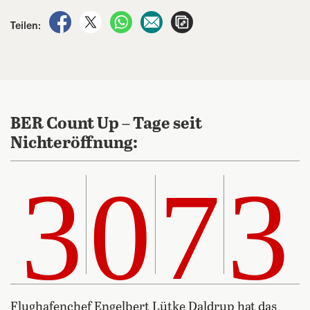
auf Facebook teilen
auf X teilen
per WhatsApp teilen
per E-Mail teilen
Artikel aufrufen
Teilen:
BER Count Up – Tage seit
Nichteröffnung:
3073
3
0
7
3
Flughafenchef Engelbert Lütke Daldrup hat das