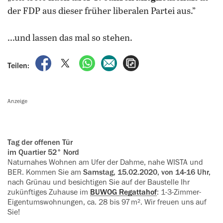
der FDP aus dieser früher liberalen Partei aus.”
...und lassen das mal so stehen.
auf Facebook teilen
auf X teilen
per WhatsApp teilen
per E-Mail teilen
Artikel aufrufen
Teilen:
Anzeige
Tag der offenen Tür
im Quartier 52° Nord
Naturnahes Wohnen am Ufer der Dahme, nahe WISTA und
BER. Kommen Sie am
Samstag, 15.02.2020, von 14-16 Uhr,
nach Grünau und besichtigen Sie auf der Baustelle Ihr
zukünftiges Zuhause im
BUWOG Regattahof
: 1-3-Zimmer-
Eigentumswohnungen, ca. 28 bis 97 m². Wir freuen uns auf
Sie!