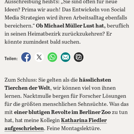
Ausschreibung heißt’s: „Sie sind offen für neue
Ideen? Prima wir auch! Das Entwickeln von Social
Media Strategien wird ihren Arbeitsalltag ebenfalls
bereichern.“
Ob Michael Müller Lust hat,
beruflich
in seinen Heimatbezirk zurückzukehren? Er
könnte zumindest bald suchen.
auf Facebook teilen
auf X teilen
per WhatsApp teilen
per E-Mail teilen
Artikel aufrufen
Teilen:
Zum Schluss: Sie gelten als die
hässlichsten
Tierchen der Welt
, wir können viel von ihnen
lernen. Nacktmulle bergen für Forscher Lösungen
für die größten menschlichen Sehnsüchte. Was das
mit
einer blutigen Revolte im Berliner Zoo
zu tun
hat, hat meine Kollegin
Katharina Fiedler
aufgeschrieben
. Feine Montagslektüre.