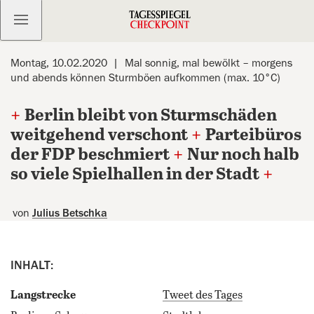
Kostenlos anmelden
Montag, 10.02.2020
Mal sonnig, mal bewölkt – morgens
und abends können Sturmböen aufkommen (max. 10°C)
+
Berlin bleibt von Sturmschäden
weitgehend verschont
+
Parteibüros
der FDP beschmiert
+
Nur noch halb
so viele Spielhallen in der Stadt
+
von
Julius Betschka
INHALT:
Langstrecke
Tweet des Tages