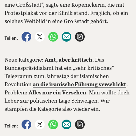
eine Großstadt“, sagte eine Köpenickerin, die mit
Protestplakat vor der Klinik stand. Fraglich, ob ein
solches Weltbild in eine Großstadt gehört.
auf Facebook teilen
auf X teilen
per WhatsApp teilen
per E-Mail teilen
Artikel aufrufen
Teilen:
Neue Kategorie:
Amt, aber kritisch.
Das
Bundespräsidialamt hat ein „sehr kritisches”
Telegramm zum Jahrestag der islamischen
Revolution
an die iranische Führung
verschickt
.
Problem:
Alles nur ein Versehen
. Man wollte doch
lieber zur politischen Lage Schweigen. Wir
stampfen die Kategorie also wieder ein.
auf Facebook teilen
auf X teilen
per WhatsApp teilen
per E-Mail teilen
Artikel aufrufen
Teilen: