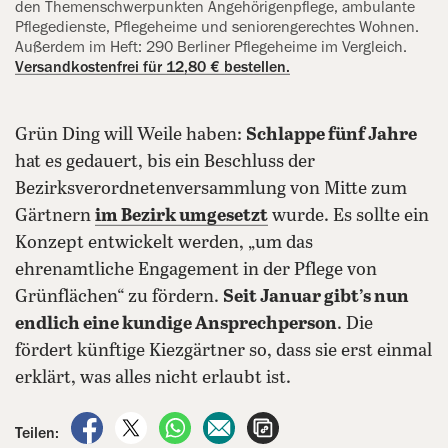
den Themenschwerpunkten Angehörigenpflege, ambulante
Pflegedienste, Pflegeheime und seniorengerechtes Wohnen.
Außerdem im Heft: 290 Berliner Pflegeheime im Vergleich.
Versandkostenfrei für 12,80 € bestellen.
Grün Ding will Weile haben:
Schlappe fünf Jahre
hat es gedauert, bis ein Beschluss der
Bezirksverordnetenversammlung von Mitte zum
Gärtnern
im Bezirk umgesetzt
wurde. Es sollte ein
Konzept entwickelt werden, „um das
ehrenamtliche Engagement in der Pflege von
Grünflächen“ zu fördern.
Seit Januar gibt’s nun
endlich eine kundige Ansprechperson
. Die
fördert künftige Kiezgärtner so, dass sie erst einmal
erklärt, was alles nicht erlaubt ist.
auf Facebook teilen
auf X teilen
per WhatsApp teilen
per E-Mail teilen
Artikel aufrufen
Teilen: