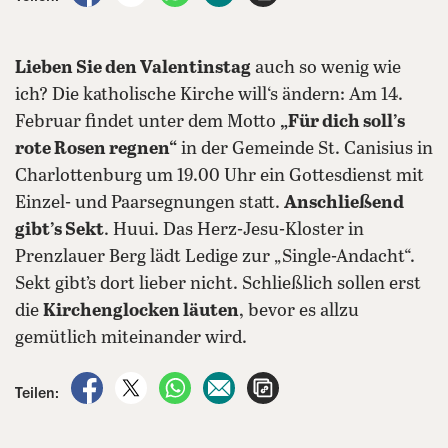
Lieben Sie den Valentinstag
auch so wenig wie
ich? Die katholische Kirche will‘s ändern: Am 14.
Februar findet unter dem Motto
„Für dich soll’s
rote Rosen regnen“
in der Gemeinde St. Canisius in
Charlottenburg um 19.00 Uhr ein Gottesdienst mit
Einzel- und Paarsegnungen statt.
Anschließend
gibt’s Sekt
. Huui. Das Herz-Jesu-Kloster in
Prenzlauer Berg lädt Ledige zur „Single-Andacht“.
Sekt gibt’s dort lieber nicht. Schließlich sollen erst
die
Kirchenglocken läuten
, bevor es allzu
gemütlich miteinander wird.
auf Facebook teilen
auf X teilen
per WhatsApp teilen
per E-Mail teilen
Artikel aufrufen
Teilen: