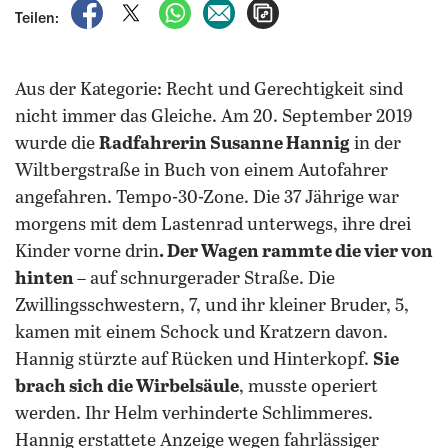
auf Facebook teilen
auf X teilen
per WhatsApp teilen
per E-Mail teilen
Artikel aufrufen
Teilen:
Aus der Kategorie: Recht und Gerechtigkeit sind
nicht immer das Gleiche. Am 20. September 2019
wurde die
Radfahrerin Susanne Hannig
in der
Wiltbergstraße in Buch von einem Autofahrer
angefahren. Tempo-30-Zone. Die 37 Jährige war
morgens mit dem Lastenrad unterwegs, ihre drei
Kinder vorne drin
. Der Wagen rammte die vier von
hinten
– auf schnurgerader Straße. Die
Zwillingsschwestern, 7, und ihr kleiner Bruder, 5,
kamen mit einem Schock und Kratzern davon.
Hannig stürzte auf Rücken und Hinterkopf.
Sie
brach sich die Wirbelsäule
, musste operiert
werden. Ihr Helm verhinderte Schlimmeres.
Hannig erstattete Anzeige wegen fahrlässiger