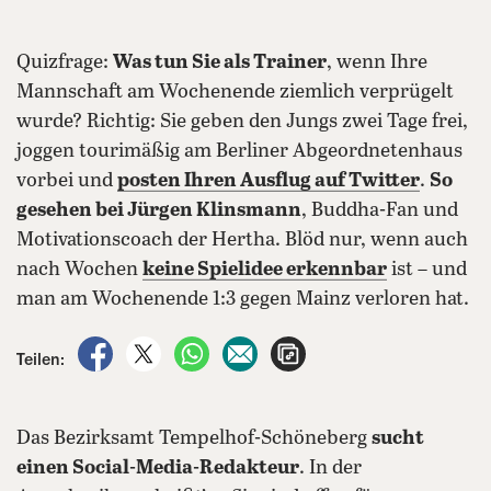
Quizfrage:
Was tun Sie als Trainer
, wenn Ihre
Mannschaft am Wochenende ziemlich verprügelt
wurde? Richtig: Sie geben den Jungs zwei Tage frei,
joggen tourimäßig am Berliner Abgeordnetenhaus
vorbei und
posten Ihren Ausflug auf Twitter
.
So
gesehen bei Jürgen Klinsmann
, Buddha-Fan und
Motivationscoach der Hertha. Blöd nur, wenn auch
nach Wochen
keine Spielidee erkennbar
ist – und
man am Wochenende 1:3 gegen Mainz verloren hat.
auf Facebook teilen
auf X teilen
per WhatsApp teilen
per E-Mail teilen
Artikel aufrufen
Teilen:
Das Bezirksamt Tempelhof-Schöneberg
sucht
einen Social-Media-Redakteur
. In der