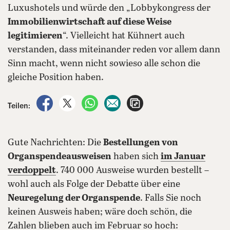
Luxushotels und würde den „Lobbykongress der
Immobilienwirtschaft auf diese Weise
legitimieren
“. Vielleicht hat Kühnert auch
verstanden, dass miteinander reden vor allem dann
Sinn macht, wenn nicht sowieso alle schon die
gleiche Position haben.
auf Facebook teilen
auf X teilen
per WhatsApp teilen
per E-Mail teilen
Artikel aufrufen
Teilen:
Gute Nachrichten: Die
Bestellungen von
Organspendeausweisen
haben sich
im Januar
verdoppelt
. 740 000 Ausweise wurden bestellt –
wohl auch als Folge der Debatte über eine
Neuregelung der Organspende
. Falls Sie noch
keinen Ausweis haben; wäre doch schön, die
Zahlen blieben auch im Februar so hoch: