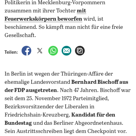
Politikerin in Mecklenburg-Vorpommern
zusammen mit ihrer Tochter
mit
Feuerwerkskörpern beworfen
wird, ist
beschämend. So kämpft man nicht für eine freie
Gesellschaft.
auf Facebook teilen
auf X teilen
per WhatsApp teilen
per E-Mail teilen
Artikel aufrufen
Teilen:
In Berlin ist wegen der Thüringen-Affäre der
ehemalige Landesvorstand
Bernhard Bischoff aus
der FDP ausgetreten
. Nach 47 Jahren. Bischoff war
seit dem 25. November 1972 Parteimitglied,
Bezirksvorsitzender der Liberalen in
Friedrichshain-Kreuzberg,
Kandidat für den
Bundestag
und das Berliner Abgeordnetenhaus.
Sein Austrittsschreiben liegt dem Checkpoint vor.