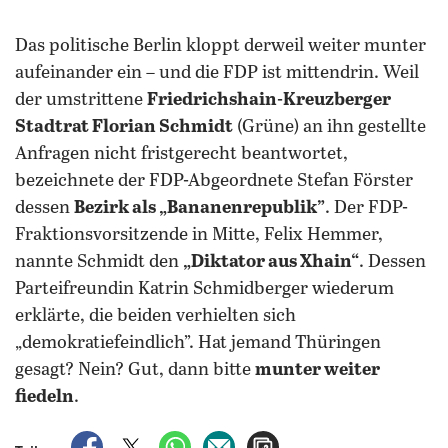
Das politische Berlin kloppt derweil weiter munter
aufeinander ein – und die FDP ist mittendrin. Weil
der umstrittene
Friedrichshain-Kreuzberger
Stadtrat Florian Schmidt
(Grüne) an ihn gestellte
Anfragen nicht fristgerecht beantwortet,
bezeichnete der FDP-Abgeordnete Stefan Förster
dessen
Bezirk als „Bananenrepublik”
. Der FDP-
Fraktionsvorsitzende in Mitte, Felix Hemmer,
nannte Schmidt den
„Diktator aus Xhain“
. Dessen
Parteifreundin Katrin Schmidberger wiederum
erklärte, die beiden verhielten sich
„demokratiefeindlich”. Hat jemand Thüringen
gesagt? Nein? Gut, dann bitte
munter weiter
fiedeln
.
auf Facebook teilen
auf X teilen
per WhatsApp teilen
per E-Mail teilen
Artikel aufrufen