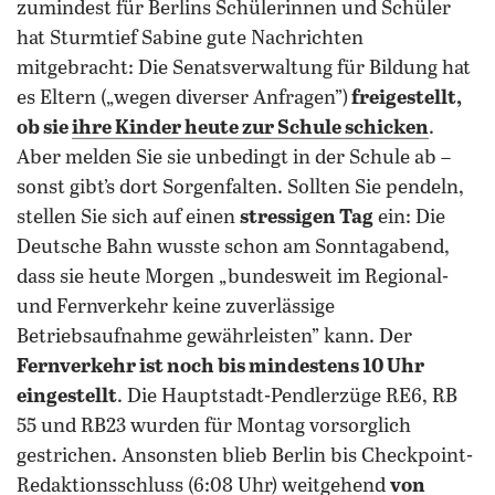
zumindest für Berlins Schülerinnen und Schüler
hat Sturmtief Sabine gute Nachrichten
mitgebracht: Die Senatsverwaltung für Bildung hat
es Eltern („wegen diverser Anfragen”)
freigestellt,
ob sie
ihre Kinder heute zur Schule schicken
.
Aber melden Sie sie unbedingt in der Schule ab –
sonst gibt’s dort Sorgenfalten. Sollten Sie pendeln,
stellen Sie sich auf einen
stressigen Tag
ein: Die
Deutsche Bahn wusste schon am Sonntagabend,
dass sie heute Morgen „bundesweit im Regional-
und Fernverkehr keine zuverlässige
Betriebsaufnahme gewährleisten” kann. Der
Fernverkehr ist noch bis mindestens 10 Uhr
eingestellt
. Die Hauptstadt-Pendlerzüge RE6, RB
55 und RB23 wurden für Montag vorsorglich
gestrichen. Ansonsten blieb Berlin bis Checkpoint-
Redaktionsschluss (6:08 Uhr) weitgehend
von