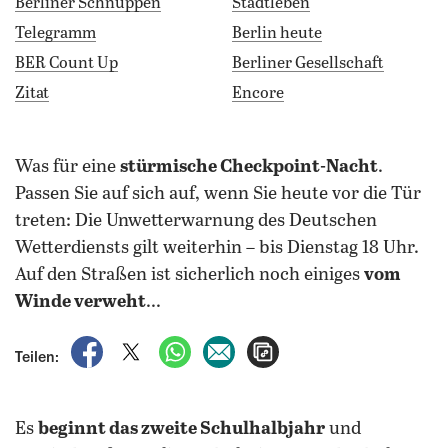
Berliner Schnuppen
Stadtleben
Telegramm
Berlin heute
BER Count Up
Berliner Gesellschaft
Zitat
Encore
was für eine
stürmische Checkpoint-Nacht
.
Passen Sie auf sich auf, wenn Sie heute vor die Tür
treten: Die Unwetterwarnung des Deutschen
Wetterdiensts gilt weiterhin – bis Dienstag 18 Uhr.
Auf den Straßen ist sicherlich noch einiges
vom
Winde verweht
...
auf Facebook teilen
auf X teilen
per WhatsApp teilen
per E-Mail teilen
Artikel aufrufen
Teilen:
Es
beginnt das zweite Schulhalbjahr
und