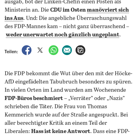
ausgab, bot der Linken-Chefin einen Posten als
Ministerin an. Die
CDU im Osten
manövriert sich
ins Aus
. Und: Die angebliche Überraschungswahl
des FDP-Mannes kam – nicht ganz überraschend –
weder unerwartet noch gänzlich ungeplant
.
auf Facebook teilen
auf X teilen
per WhatsApp teilen
per E-Mail teilen
Artikel aufrufen
Teilen:
Die FDP bekommt die Wut über den mit der Höcke-
AfD eingefädelten Tabubruch besonders zu spüren.
In vielen Orten im Land wurden am Wochenende
FDP-Büros beschmiert
– „Verräter” oder „Nazis”
schrieben die Täter. Die Frau von Thomas
Kemmerich wurde auf der Straße angespuckt. Bei
aller berechtigter Kritik an einem Teil der
Liberalen:
Hass ist keine Antwort
. Dass eine FDP-