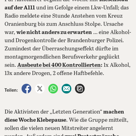
auf der A111
und im Gefolge einem Lkw-Unfall; das
Radio meldete eine Stunde Anstehen vom Kreuz
Oranienburg bis zum Anschluss Stolpe. Ursache
war,
wie nicht anders zu erwarten
… eine Alkohol-
und Drogenkontrolle der Brandenburger Polizei.
Zumindest der Überraschungseffekt dürfte im
montagmorgendlichen Berufsverkehr geglückt
sein.
Ausbeute bei 400 Kontrollierten
:
1x Alkohol,
13x andere Drogen, 2 offene Haftbefehle.
auf Facebook teilen
auf X teilen
per WhatsApp teilen
per E-Mail teilen
Artikel aufrufen
Teilen:
Die Aktivisten der „Letzten Generation“
machen
diese Woche Klebepause
. Wie die Gruppe mitteilt,
sollen die vielen neuen Mitstreiter angelernt