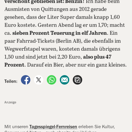
verschont geblieben ist: Benzin!
Ich habe beim
Ausmisten von Quittungen aus 2012 gerade
gesehen, dass der Liter Super damals knapp 1,60
Euro kostete. Gestern Abend lag er um 1,70; macht
ca.
sieben Prozent Teuerung in elf Jahren
. Ein
paar Fahrrad-Tickets (Berlin AB), die ebenfalls im
Wegwerfstapel waren, kosteten damals übrigens
1,50 und sind jetzt bei 2,20 Euro,
also plus 47
Prozent
. Darauf ein Bier, aber nur ein ganz kleines.
auf Facebook teilen
auf X teilen
per WhatsApp teilen
per E-Mail teilen
Artikel aufrufen
Teilen:
Anzeige
Mit unseren
Tagesspiegel-Fernreisen
erleben Sie Kultur,