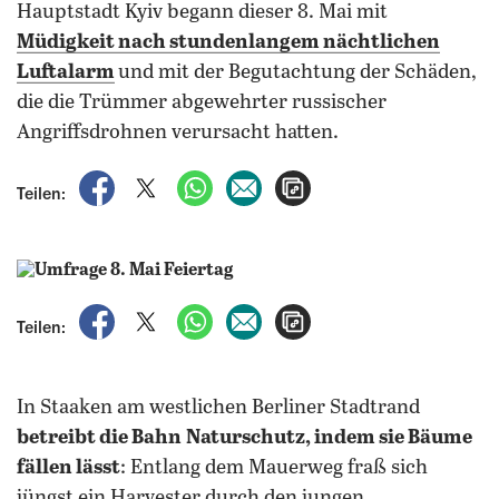
Hauptstadt Kyiv begann dieser 8. Mai mit
Müdigkeit nach stundenlangem nächtlichen
Luftalarm
und mit der Begutachtung der Schäden,
die die Trümmer abgewehrter russischer
Angriffsdrohnen verursacht hatten.
auf Facebook teilen
auf X teilen
per WhatsApp teilen
per E-Mail teilen
Artikel aufrufen
Teilen:
auf Facebook teilen
auf X teilen
per WhatsApp teilen
per E-Mail teilen
Artikel aufrufen
Teilen:
In Staaken am westlichen Berliner Stadtrand
betreibt die Bahn
Naturschutz, indem sie Bäume
fällen lässt
: Entlang dem Mauerweg fraß sich
jüngst ein Harvester durch den jungen