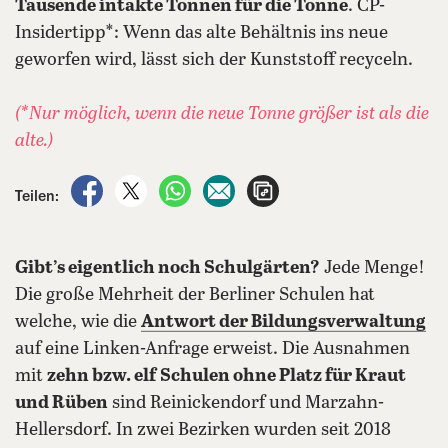
Tausende intakte Tonnen für die Tonne
. CP-
Insidertipp*: Wenn das alte Behältnis ins neue
geworfen wird, lässt sich der Kunststoff recyceln.
(*Nur möglich, wenn die neue Tonne größer ist als die
alte.)
auf Facebook teilen
auf X teilen
per WhatsApp teilen
per E-Mail teilen
Artikel aufrufen
Teilen:
Gibt’s eigentlich noch Schulgärten?
Jede Menge!
Die große Mehrheit der Berliner Schulen hat
welche, wie die
Antwort der Bildungsverwaltung
auf eine Linken-Anfrage erweist. Die Ausnahmen
mit
zehn bzw. elf
Schulen ohne Platz für Kraut
und Rüben
sind Reinickendorf und Marzahn-
Hellersdorf. In zwei Bezirken wurden seit 2018