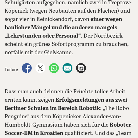
Schulgärten aufgegeben, nämlich zwei in Treptow-
Köpenick (wegen Neubauten auf den Flächen) und
sogar vier in Reinickendorf, davon
einer wegen
baulicher Mängel und die anderen mangels
„Lehrstunden oder Personal“
. Der Nordbezirk
scheint ein grünes Sofortprogramm zu brauchen,
notfalls mit der Gießkanne.
auf Facebook teilen
auf X teilen
per WhatsApp teilen
per E-Mail teilen
Artikel aufrufen
Teilen:
Dass man auch drinnen die Früchte toller Arbeit
ernten kann, zeigen
Erfolgsmeldungen aus zwei
Berliner Schulen im Bereich Robotik
: „The Robo
Penguins“ aus dem Köpenicker Alexander-von-
Humboldt-Gymnasium haben sich für die
Roboter-
Soccer-EM in Kroatien
qualifiziert. Und das „Team