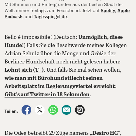
Mit Stimmen und Hintergründen aus der besten Stadt der
Welt: immer freitags zum Feierabend. Jetzt auf
Spotify
,
Apple
Podcasts
und
Tagesspiegel.de
.
Bello è impossibile! (Deutsch:
Unmöglich, diese
Hunde!
) Falls Sie die Beschwerde meines Kollegen
Adrian Schulz über die Menge und Größe der
Berliner Hundschaft noch nicht gelesen haben:
Lohnt sich (T+)
. Und falls Sie mal sehen wollen,
wie man mit Bürohund stilecht seinen
Arbeitsplatz im Regierungsviertel erreicht
:
Gibt’s auf Twitter in 18 Sekunden
.
auf Facebook teilen
auf X teilen
per WhatsApp teilen
per E-Mail teilen
Artikel aufrufen
Teilen:
Die Odeg betreibt 29 Züge namens „
Desiro HC
“,