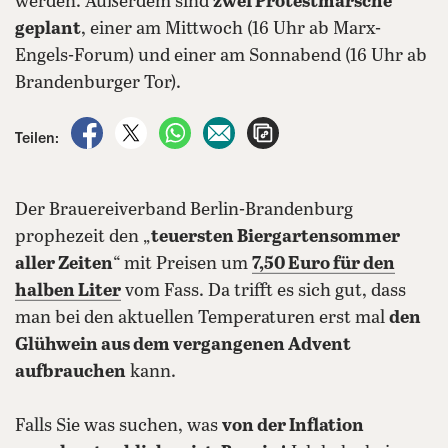
werden. Außerdem sind
zwei Protestmärsche
geplant
, einer am Mittwoch (16 Uhr ab Marx-
Engels-Forum) und einer am Sonnabend (16 Uhr ab
Brandenburger Tor).
auf Facebook teilen
auf X teilen
per WhatsApp teilen
per E-Mail teilen
Artikel aufrufen
Teilen:
Der Brauereiverband Berlin-Brandenburg
prophezeit den „
teuersten Biergartensommer
aller Zeiten
“ mit Preisen um
7,50 Euro für den
halben Liter
vom Fass. Da trifft es sich gut, dass
man bei den aktuellen Temperaturen erst mal
den
Glühwein aus dem vergangenen Advent
aufbrauchen
kann.
Falls Sie was suchen, was
von der Inflation