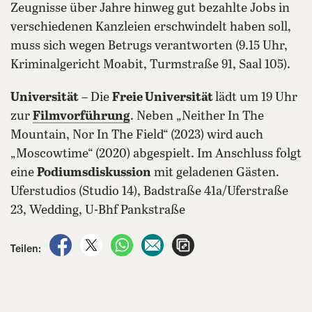
Zeugnisse über Jahre hinweg gut bezahlte Jobs in
verschiedenen Kanzleien erschwindelt haben soll,
muss sich wegen Betrugs verantworten (9.15 Uhr,
Kriminalgericht Moabit, Turmstraße 91, Saal 105).
Universität
– Die
Freie Universität
lädt um 19 Uhr
zur
Filmvorführung
. Neben „Neither In The
Mountain, Nor In The Field“ (2023) wird auch
„Moscowtime“ (2020) abgespielt. Im Anschluss folgt
eine
Podiumsdiskussion
mit geladenen Gästen.
Uferstudios (Studio 14), Badstraße 41a/Uferstraße
23, Wedding, U-Bhf Pankstraße
auf Facebook teilen
auf X teilen
per WhatsApp teilen
per E-Mail teilen
Artikel aufrufen
Teilen: