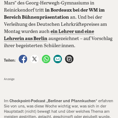
Mars“ des Georg-Herwegh-Gymnasiums in
Reinickendorf tritt
in Bordeaux bei der WM
im
Bereich Bühnenpräsentation
an. Und bei der
Verleihung des Deutschen Lehrkräftepreises am
Montag wurden auch
ein Lehrer und eine
Lehrerin aus Berlin
ausgezeichnet – auf Vorschlag
ihrer begeisterten Schüler:innen.
auf Facebook teilen
auf X teilen
per WhatsApp teilen
per E-Mail teilen
Artikel aufrufen
Teilen:
Anzeige
Im
Checkpoint-Podcast „Berliner und Pfannkuchen“
erfahren
Sie von uns, was diese Woche wichtig war, was sich in der
Hauptstadt (nicht) bewegt hat und über welches Thema am
meisten gestritten, gelacht, geschimpft oder gejubelt wurde.