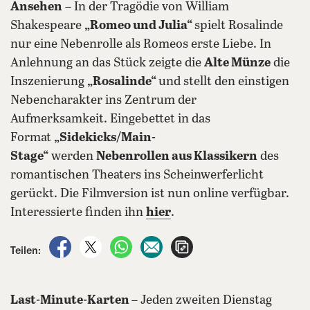
Ansehen
– In der Tragödie von William
Shakespeare
„Romeo und Julia“
spielt Rosalinde
nur eine Nebenrolle als Romeos erste Liebe. In
Anlehnung an das Stück zeigte die
Alte Münze
die
Inszenierung
„Rosalinde“
und stellt den einstigen
Nebencharakter ins Zentrum der
Aufmerksamkeit. Eingebettet in das
Format
„Sidekicks/Main-
Stage“
werden
Nebenrollen aus Klassikern
des
romantischen Theaters ins Scheinwerferlicht
gerückt. Die Filmversion ist nun online verfügbar.
Interessierte finden ihn
hier
.
auf Facebook teilen
auf X teilen
per WhatsApp teilen
per E-Mail teilen
Artikel aufrufen
Teilen:
Last-Minute-Karten
– Jeden zweiten Dienstag