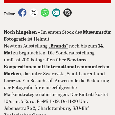
auf Facebook teilen
auf X teilen
per WhatsApp teilen
per E-Mail teilen
Artikel aufrufen
Teilen:
Noch hingehen
–
Im ersten Stock des
Museums für
Fotografie
ist Helmut
Newtons
Ausstellung
„
Brands“
noch bis zum
14.
Mai
zu begutachten. Die Sonderausstellung
umfasst 200 Fotografien über
Newtons
Kooperationen mit international renommierten
Marken
, darunter Swarovski, Saint Laurent und
Lavazza. Ein Besuch soll Anwesende die Bedeutung
der Fotografie für eine erfolgreiche
Markenstrategie näherbringen. Der Eintritt kostet
10/erm. 5 Euro. Fr-Mi 11-19, Do 11-20 Uhr.
Jebensstraße 2, Charlottenburg, S/U-Bhf