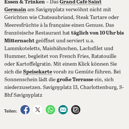
Essen & Trinken
– Das
Grand Café Saint
Germain
am Savignyplatz verwöhnt nicht mit
Gerichten wie Chateaubriand, Steak Tartare oder
Meeresfrüchte à la française einen Genuss. Das
französische Restaurant hat
täglich von 10 Uhr bis
Mitternacht
geöffnet und serviert u.a.
Lammkoteletts, Maishähnchen, Lachsfilet und
Hummer, begleitet von French Fries, Ratatouille
oder Kartoffelgratin. Mit einem Klick können Sie
sich die
Speisekarte
vorab zu Gemüte führen. Bei
Sonnenschein lädt die
große Terrasse
ein, sich
niederzusetzen. Savignyplatz 13, Charlottenburg, S-
Bhf Savignyplatz
auf Facebook teilen
auf X teilen
per WhatsApp teilen
per E-Mail teilen
Artikel aufrufen
Teilen: