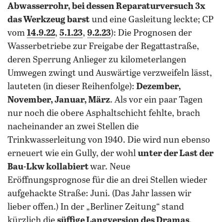
Abwasserrohr, bei dessen Reparaturversuch 3x
das Werkzeug barst
und eine Gasleitung leckte; CP
vom
14.9.22
,
5.1.23
,
9.2.23
): Die Prognosen der
Wasserbetriebe zur Freigabe der Regattastraße,
deren Sperrung Anlieger zu kilometerlangen
Umwegen zwingt und Auswärtige verzweifeln lässt,
lauteten (in dieser Reihenfolge):
Dezember,
November, Januar, März
. Als vor ein paar Tagen
nur noch die obere Asphaltschicht fehlte, brach
nacheinander an zwei Stellen die
Trinkwasserleitung von 1940. Die wird nun ebenso
erneuert wie ein Gully, der wohl
unter der Last der
Bau-Lkw kollabiert
war. Neue
Eröffnungsprognose für die an drei Stellen wieder
aufgehackte Straße: Juni. (Das Jahr lassen wir
lieber offen.) In der „Berliner Zeitung“ stand
kürzlich die
süffige Langversion des Dramas
.