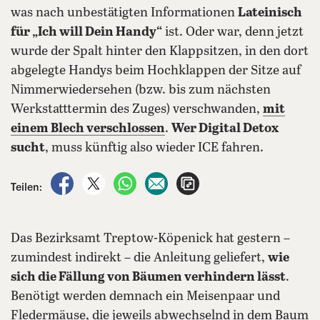
was nach unbestätigten Informationen
Lateinisch
für „Ich will Dein Handy“
ist. Oder war, denn jetzt
wurde der Spalt hinter den Klappsitzen, in den dort
abgelegte Handys beim Hochklappen der Sitze auf
Nimmerwiedersehen (bzw. bis zum nächsten
Werkstatttermin des Zuges) verschwanden,
mit
einem Blech verschlossen
.
Wer Digital Detox
sucht
, muss künftig also wieder ICE fahren.
auf Facebook teilen
auf X teilen
per WhatsApp teilen
per E-Mail teilen
Artikel aufrufen
Teilen:
Das Bezirksamt Treptow-Köpenick hat gestern –
zumindest indirekt – die Anleitung geliefert,
wie
sich die Fällung von Bäumen verhindern lässt
.
Benötigt werden demnach ein Meisenpaar und
Fledermäuse, die jeweils abwechselnd in dem Baum