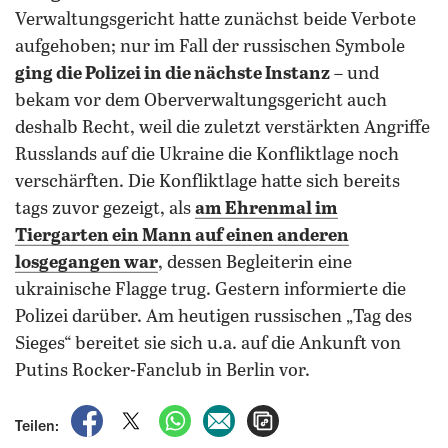
Verwaltungsgericht hatte zunächst beide Verbote
aufgehoben; nur im Fall der russischen Symbole
ging die Polizei in die nächste Instanz
– und
bekam vor dem Oberverwaltungsgericht auch
deshalb Recht, weil die zuletzt verstärkten Angriffe
Russlands auf die Ukraine die Konfliktlage noch
verschärften. Die Konfliktlage hatte sich bereits
tags zuvor gezeigt, als
am Ehrenmal im
Tiergarten ein Mann auf einen anderen
losgegangen war
, dessen Begleiterin eine
ukrainische Flagge trug. Gestern informierte die
Polizei darüber. Am heutigen russischen „Tag des
Sieges“ bereitet sie sich u.a. auf die Ankunft von
Putins Rocker-Fanclub in Berlin vor.
auf Facebook teilen
auf X teilen
per WhatsApp teilen
per E-Mail teilen
Artikel aufrufen
Teilen: