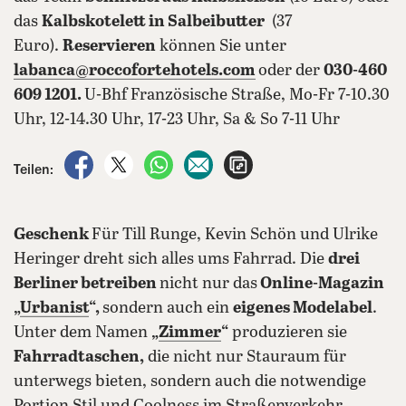
das
Kalbskotelett in Salbeibutter
(37
Euro).
Reservieren
können Sie unter
labanca@roccofortehotels.com
oder der
030-460
609 1201.
U-Bhf Französische Straße, Mo-Fr 7-10.30
Uhr, 12-14.30 Uhr, 17-23 Uhr, Sa & So 7-11 Uhr
auf Facebook teilen
auf X teilen
per WhatsApp teilen
per E-Mail teilen
Artikel aufrufen
Teilen:
Geschenk
Für Till Runge, Kevin Schön und Ulrike
Heringer dreht sich alles ums Fahrrad. Die
drei
Berliner betreiben
nicht nur das
Online-Magazin
„
Urbanist
“,
sondern auch ein
eigenes Modelabel
.
Unter dem Namen
„
Zimmer
“
produzieren sie
Fahrradtaschen,
die nicht nur Stauraum für
unterwegs bieten, sondern auch die notwendige