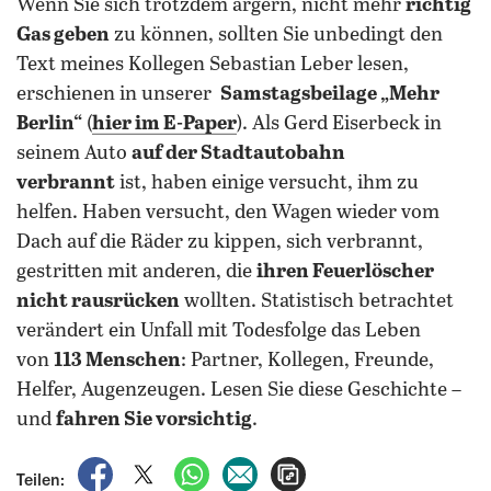
Wenn Sie sich trotzdem ärgern, nicht mehr
richtig
Gas geben
zu können, sollten Sie unbedingt den
Text meines Kollegen Sebastian Leber lesen,
erschienen in unserer
Samstagsbeilage „Mehr
Berlin“
(
hier im E-Paper
). Als Gerd Eiserbeck in
seinem Auto
auf der Stadtautobahn
verbrannt
ist, haben einige versucht, ihm zu
helfen. Haben versucht, den Wagen wieder vom
Dach auf die Räder zu kippen, sich verbrannt,
gestritten mit anderen, die
ihren Feuerlöscher
nicht rausrücken
wollten. Statistisch betrachtet
verändert ein Unfall mit Todesfolge das Leben
von
113 Menschen
: Partner, Kollegen, Freunde,
Helfer, Augenzeugen. Lesen Sie diese Geschichte –
und
fahren Sie vorsichtig
.
auf Facebook teilen
auf X teilen
per WhatsApp teilen
per E-Mail teilen
Artikel aufrufen
Teilen: