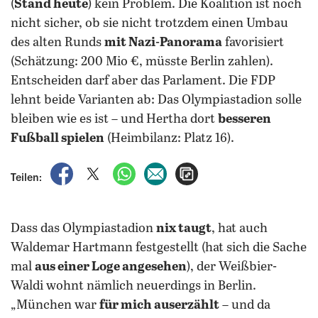
(
Stand heute
) kein Problem. Die Koalition ist noch
nicht sicher, ob sie nicht trotzdem einen Umbau
des alten Runds
mit Nazi-Panorama
favorisiert
(Schätzung: 200 Mio €, müsste Berlin zahlen).
Entscheiden darf aber das Parlament. Die FDP
lehnt beide Varianten ab: Das Olympiastadion solle
bleiben wie es ist – und Hertha dort
besseren
Fußball spielen
(Heimbilanz: Platz 16).
auf Facebook teilen
auf X teilen
per WhatsApp teilen
per E-Mail teilen
Artikel aufrufen
Teilen:
Dass das Olympiastadion
nix taugt
, hat auch
Waldemar Hartmann festgestellt (hat sich die Sache
mal
aus einer Loge angesehen
), der Weißbier-
Waldi wohnt nämlich neuerdings in Berlin.
„München war
für mich auserzählt
– und da