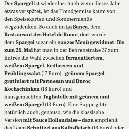
Der
Spargel
ist wieder los: Auch wenn dieses Jahr
etwas verspätet, ist das Trendgemüse kaum von
den Speisekarten und Sommermenüs
wegzudenken. So auch im
La Banca
, dem
Restaurant des Hotel de Rome
, dort wurde
dem
Spargel
sogar ein
ganzes Menü gewidmet
:
Bis
zum 26. Mai
hat man in der Behrenstraße 37 zum
Entrée die Wahl zwischen
fermentiertem,
weißem Spargel, Erdbeeren und
Frühlingssalat
(17 Euro),
grünem Spargel
gratiniert mit Parmesan und Duroc
Kochschinken
(18 Euro) und
hausgemachten
Tagliatelle mit grünem und
weißem Spargel
(18 Euro). Eine Suppe gibt’s
natürlich auch, genauso, wie die klassische
Version
mit Sauce Hollandaise
–
dazu
empfiehlt
das Team
Schnitzel aus Kalbsfleisch
(16 Euro) oder