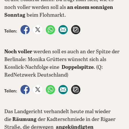
noch voller werden soll als
an einem sonnigen
Sonntag
beim Flohmarkt.
auf Facebook teilen
auf X teilen
per WhatsApp teilen
per E-Mail teilen
Artikel aufrufen
Teilen:
Noch voller
werden soll es auch an der Spitze der
Berlinale: Monika Grütters wünscht sich als
Kosslick-Nachfolge eine
Doppelspitze
. (Q:
RedNetzwerk Deutschland)
auf Facebook teilen
auf X teilen
per WhatsApp teilen
per E-Mail teilen
Artikel aufrufen
Teilen:
Das Landgericht verhandelt heute mal wieder
die
Räumung
der Kadterschmiede in der Rigaer
Straße, die deswegen
angekündigten