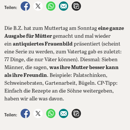
auf Facebook teilen
auf X teilen
per WhatsApp teilen
per E-Mail teilen
Artikel aufrufen
Teilen:
Die B.Z. hat zum Muttertag am Sonntag
eine ganze
Ausgabe für Mütter
gemacht und mal wieder
ein
antiquiertes Frauenbild
präsentiert (scheint
eine Serie zu werden, zum Vatertag gab es zuletzt:
77 Dinge, die nur Väter können). Diesmal: Sieben
Männer, die sagen,
was ihre Mutter besser kann
als ihre Freundin
. Beispiele: Palatschinken,
Schweinebraten, Gartenarbeit, Bügeln. CP-Tipp:
Einfach die Rezepte an die Söhne weitergeben,
haben wir alle was davon.
auf Facebook teilen
auf X teilen
per WhatsApp teilen
per E-Mail teilen
Artikel aufrufen
Teilen: