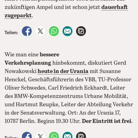
zukünftigen Ampel und ist schon jetzt
dauerhaft
zugeparkt
.
auf Facebook teilen
auf X teilen
per WhatsApp teilen
per E-Mail teilen
Artikel aufrufen
Teilen:
Wie man eine
bessere
Verkehrsplanung
hinbekommt, diskutiert Gerd
Nowakowski
heute in der Urania
mit Susanne
Henckel, Geschäftsführerin des VBB, TU-Professor
Oliver Schwedes, Carl Friedrich Eckhardt, Leiter
des BMW-Kompetenzzentrums Urbane Mobilität,
und Hartmut Reupke, Leiter der Abteilung Verkehr
in der Senatsverwaltung. Ort: An der Urania 17,
10787 Berlin. Beginn 19.30 Uhr.
Der Eintritt ist frei
.
auf Facebook teilen
auf X teilen
per WhatsApp teilen
per E-Mail teilen
Artikel aufrufen