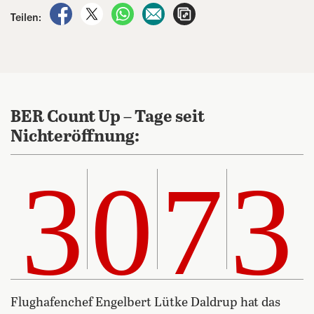
auf Facebook teilen
auf X teilen
per WhatsApp teilen
per E-Mail teilen
Artikel aufrufen
Teilen:
BER Count Up – Tage seit
Nichteröffnung:
3073
3
0
7
3
Flughafenchef Engelbert Lütke Daldrup hat das