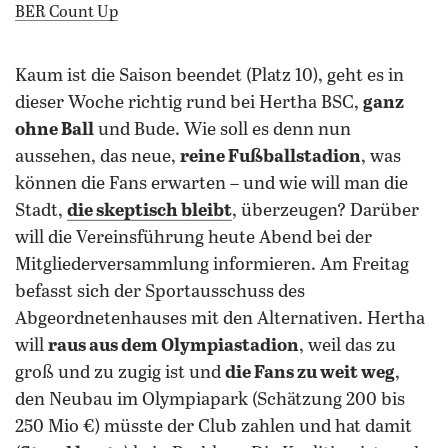
BER Count Up
Kaum ist die Saison beendet (Platz 10), geht es in
dieser Woche richtig rund bei Hertha BSC,
ganz
ohne Ball
und Bude. Wie soll es denn nun
aussehen, das neue,
reine Fußballstadion
, was
können die Fans erwarten – und wie will man die
Stadt,
die skeptisch bleibt
, überzeugen? Darüber
will die Vereinsführung heute Abend bei der
Mitgliederversammlung informieren. Am Freitag
befasst sich der Sportausschuss des
Abgeordnetenhauses mit den Alternativen. Hertha
will
raus aus dem Olympiastadion
, weil das zu
groß und zu zugig ist und
die Fans zu weit weg
,
den Neubau im Olympiapark (Schätzung 200 bis
250 Mio €) müsste der Club zahlen und hat damit