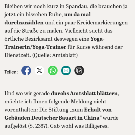
Bleiben wir noch kurz in Spandau, die brauchen ja
jetzt ein bisschen Ruhe,
um da mal
durchzuzählen
und ein paar Kreidemarkierungen
auf die Straße zu malen. Vielleicht sucht das
örtliche Bezirksamt deswegen eine
Yoga-
Trainerin/Yoga-Trainer
für Kurse während der
Dienstzeit. (Quelle: Amtsblatt)
auf Facebook teilen
auf X teilen
per WhatsApp teilen
per E-Mail teilen
Artikel aufrufen
Teilen:
Und wo wir gerade
durchs Amtsblatt blättern
,
möchte ich Ihnen folgende Meldung nicht
vorenthalten: Die Stiftung „zum
Erhalt von
Gebäuden Deutscher Bauart in China
“ wurde
aufgelöst (S. 2357). Gab wohl was Billigeres.