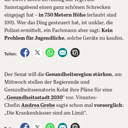
Samstagabend einen ganz schönen Schrecken
eingejagt hat –
in 750 Metern Höhe
(erlaubt sind
100). Wer das Ding gesteuert hat, ist unklar, die
Polizei ermittelt, ein Fachmann aber sagt:
Kein
Problem für Jugendliche
, solche Geräte zu kaufen.
auf Facebook teilen
auf X teilen
per WhatsApp teilen
per E-Mail teilen
Artikel aufrufen
Teilen:
Der Senat will die
Gesundheitsregion stärken
, am
Mittwoch stellen der Regierende und
Gesundheitssenatorin Kolat ihre Pläne für eine
„
Gesundheitsstadt 2030
“ vor. Vivantes-
Chefin
Andrea Grebe
sagte schon mal
vorsorglich
:
„Die Krankenhäuser sind am Limit“.
auf Facebook teilen
auf X teilen
per WhatsApp teilen
per E-Mail teilen
Artikel aufrufen