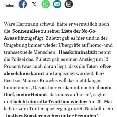
auf Facebook teilen
auf X teilen
per WhatsApp teilen
per E-Mail teilen
Artikel aufrufen
Teilen:
Wäre Hartmann schwul, hätte er vermutlich noch
die
Sonnenallee
zu seiner
Liste der No-Go-
Areas
hinzugefügt. Zuletzt gab es hier und in der
Umgebung immer wieder Übergriffe auf homo- und
transsexuelle Menschen,
Hasskriminalität
nennt
die Polizei das. Zuletzt gab es einen Anstieg um 12
Prozent (was auch daran liegt, dass die Taten
öfter
als solche erkannt
und angezeigt werden). Bar-
Besitzer Maurus Knowles will das nicht länger
hinnehmen: „Das ist hier verdammt nochmal
mein
Dorf, meine Heimat
, das muss aufhören“, sagt er
und
belebt eine alte Tradition wieder
: Am 26. Mai
lädt er zum Tuntenspaziergang durch Neukölln, ein
„
lustiges Spazierengehen unter Freunden
“.