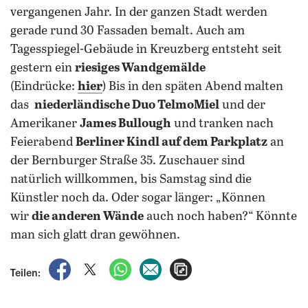
vergangenen Jahr. In der ganzen Stadt werden
gerade rund 30 Fassaden bemalt. Auch am
Tagesspiegel-Gebäude in Kreuzberg entsteht seit
gestern ein
riesiges Wandgemälde
(Eindrücke:
hier
) Bis in den späten Abend malten
das
niederländische Duo TelmoMiel
und der
Amerikaner
James Bullough
und tranken nach
Feierabend
Berliner Kindl auf dem Parkplatz
an
der Bernburger Straße 35. Zuschauer sind
natürlich willkommen, bis Samstag sind die
Künstler noch da. Oder sogar länger: „Können
wir
die anderen Wände
auch noch haben?“ Könnte
man sich glatt dran gewöhnen.
auf Facebook teilen
auf X teilen
per WhatsApp teilen
per E-Mail teilen
Artikel aufrufen
Teilen: