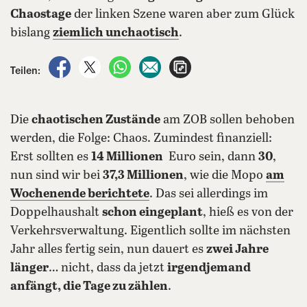
Chaostage
der linken Szene waren aber zum Glück
bislang
ziemlich unchaotisch
.
auf Facebook teilen
auf X teilen
per WhatsApp teilen
per E-Mail teilen
Artikel aufrufen
Teilen:
Die
chaotischen Zustände
am ZOB sollen behoben
werden, die Folge: Chaos. Zumindest finanziell:
Erst sollten es
14 Millionen
Euro sein, dann
30
,
nun sind wir bei
37,3 Millionen
, wie die Mopo
am
Wochenende berichtete
. Das sei allerdings im
Doppelhaushalt
schon eingeplant
, hieß es von der
Verkehrsverwaltung. Eigentlich sollte im nächsten
Jahr alles fertig sein, nun dauert es
zwei Jahre
länger
… nicht, dass da jetzt
irgendjemand
anfängt, die Tage zu zählen
.