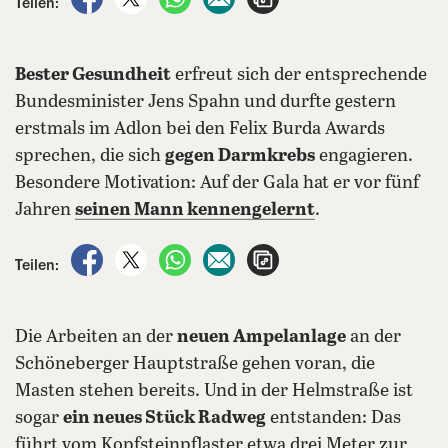
Teilen:
Bester Gesundheit
erfreut sich der entsprechende
Bundesminister Jens Spahn und durfte gestern
erstmals im Adlon bei den Felix Burda Awards
sprechen, die sich
gegen Darmkrebs
engagieren.
Besondere Motivation: Auf der Gala hat er vor fünf
Jahren
seinen Mann kennengelernt
.
auf Facebook teilen
auf X teilen
per WhatsApp teilen
per E-Mail teilen
Artikel aufrufen
Teilen:
Die Arbeiten an der
neuen Ampelanlage
an der
Schöneberger Hauptstraße gehen voran, die
Masten stehen bereits. Und in der Helmstraße ist
sogar
ein neues Stück Radweg
entstanden: Das
führt vom Kopfsteinpflaster etwa drei Meter zur