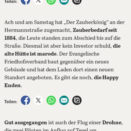
Teilen:
Ach und am Samstag hat „Der Zauberkönig“ an der
Hermannstraße zugemacht,
Zauberbedarf seit
1884
, die Leute standen zum Abschied bis auf die
Straße. Diesmal ist aber kein Investor schuld,
die
alte Hütte ist marode
. Der Evangelische
Friedhofsverband baut gegenüber ein neues
Gebäude und hat dem Laden dort einen neuen
Standort angeboten. Es gibt sie noch,
die Happy
Enden
.
auf Facebook teilen
auf X teilen
per WhatsApp teilen
per E-Mail teilen
Artikel aufrufen
Teilen:
Gut ausgegangen
ist auch der Flug einer
Drohne
,
die zwei Piloten im Anflug auf Tegel am