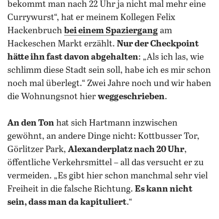
bekommt man nach 22 Uhr ja nicht mal mehr eine
Currywurst“, hat er meinem Kollegen Felix
Hackenbruch
bei einem Spaziergang
am
Hackeschen Markt erzählt.
Nur der Checkpoint
hätte ihn fast davon abgehalten
: „Als ich las, wie
schlimm diese Stadt sein soll, habe ich es mir schon
noch mal überlegt.“ Zwei Jahre noch und wir haben
die Wohnungsnot hier
weggeschrieben
.
An den Ton
hat sich Hartmann inzwischen
gewöhnt, an andere Dinge nicht: Kottbusser Tor,
Görlitzer Park,
Alexanderplatz nach 20 Uhr
,
öffentliche Verkehrsmittel – all das versucht er zu
vermeiden.
„Es gibt hier schon manchmal sehr viel
Freiheit in die falsche Richtung.
Es kann nicht
sein, dass man da kapituliert
.“