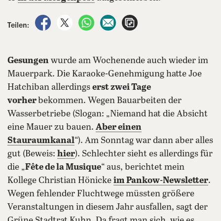
auf Facebook teilen
auf X teilen
per WhatsApp teilen
per E-Mail teilen
Artikel aufrufen
Teilen:
Gesungen
wurde am Wochenende auch wieder im
Mauerpark. Die Karaoke-Genehmigung hatte Joe
Hatchiban allerdings
erst zwei Tage
vorher
bekommen. Wegen Bauarbeiten der
Wasserbetriebe (Slogan: „Niemand hat die Absicht
eine Mauer zu bauen.
Aber einen
Stauraumkanal
“). Am Sonntag war dann aber alles
gut (Beweis:
hier
). Schlechter sieht es allerdings für
die „
Fête de la Musique
“ aus, berichtet mein
Kollege Christian Hönicke
im Pankow-Newsletter
.
Wegen fehlender Fluchtwege müssten größere
Veranstaltungen in diesem Jahr ausfallen, sagt der
Grüne Stadtrat Kuhn. Da fragt man sich, wie es