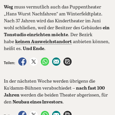
Weg
muss vermutlich auch das Puppentheater
„Hans Wurst Nachfahren“ am Winterfeldtplatz.
Nach 37 Jahren wird das Kindertheater im Juni
wohl schließen, weil der Besitzer des Gebäudes
ein
Tonstudio einrichten möchte
. Der Bezirk
habe
keinen Ausweichstandort
anbieten können,
heißt es.
Und Ende
.
auf Facebook teilen
auf X teilen
per WhatsApp teilen
per E-Mail teilen
Artikel aufrufen
Teilen:
In der nächsten Woche werden übrigens die
Ku’damm-Bühnen verabschiedet –
nach fast 100
Jahren
werden die beiden Theater abgerissen, für
den
Neubau eines Investors
.
auf Facebook teilen
auf X teilen
per WhatsApp teilen
per E-Mail teilen
Artikel aufrufen