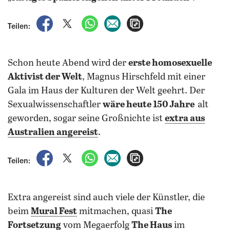
auf Facebook teilen
auf X teilen
per WhatsApp teilen
per E-Mail teilen
Artikel aufrufen
Teilen:
Schon heute Abend wird der
erste homosexuelle
Aktivist der Welt
, Magnus Hirschfeld mit einer
Gala im Haus der Kulturen der Welt geehrt. Der
Sexualwissenschaftler
wäre heute 150 Jahre
alt
geworden, sogar seine Großnichte ist
extra aus
Australien angereist
.
auf Facebook teilen
auf X teilen
per WhatsApp teilen
per E-Mail teilen
Artikel aufrufen
Teilen:
Extra angereist sind auch viele der Künstler, die
beim
Mural Fest
mitmachen, quasi
The
Fortsetzung
vom Megaerfolg
The Haus
im