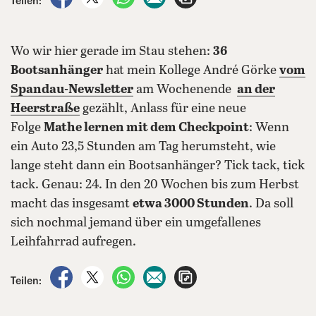
Teilen:
Wo wir hier gerade im Stau stehen:
36
Bootsanhänger
hat mein Kollege André Görke
vom
Spandau-Newsletter
am Wochenende
an der
Heerstraße
gezählt, Anlass für eine neue
Folge
Mathe lernen mit dem Checkpoint
: Wenn
ein Auto 23,5 Stunden am Tag herumsteht, wie
lange steht dann ein Bootsanhänger? Tick tack, tick
tack. Genau: 24. In den 20 Wochen bis zum Herbst
macht das insgesamt
etwa 3000 Stunden
. Da soll
sich nochmal jemand über ein umgefallenes
Leihfahrrad aufregen.
auf Facebook teilen
auf X teilen
per WhatsApp teilen
per E-Mail teilen
Artikel aufrufen
Teilen: