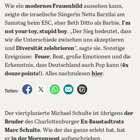
Wie ein
modernes Frauenbild
aussehen kann,
zeigte die israelische Sängerin Netta Barzilai am
Samstag beim ESC, eher Beth Ditto als Barbie,
I’m
not your toy, stupid boy
. „Der Sieg bedeutet, dass
wir die Unterschiede zwischen uns akzeptieren
und
Diversität zelebrieren
“, sagte sie. Sonstige
Ereignisse:
Feuer
, Beat, große Emotionen und die
Erkenntnis, dass Deutschland auch Pop kann (
4x
douze points!
). Alles nachzulesen
hier
.
auf Facebook teilen
auf X teilen
per WhatsApp teilen
per E-Mail teilen
Artikel aufrufen
Teilen:
Der viertplazierte Michael Schulte ist übrigens
der
Bruder
des Charlottenburger
Ex-Baustadtrats
Marc Schulte
. Wie der das ganze erlebt hat, hat
er
in der Morgenpost
aufgeschrieben.