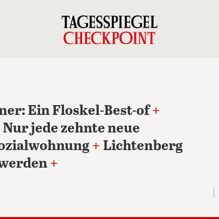
r: Ein Floskel-Best-of
+
: Nur jede zehnte neue
 Sozialwohnung
+
Lichtenberg
 werden
+