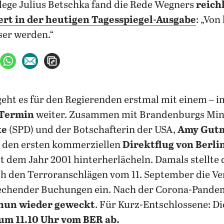
ege Julius Betschka fand die Rede Wegners
reich
t in der heutigen Tagesspiegel-Ausgabe
: „Von
ser werden.“
ebook teilen
uf X teilen
per WhatsApp teilen
per E-Mail teilen
Artikel aufrufen
geht es für den Regierenden erstmal mit einem – 
Termin
weiter. Zusammen mit Brandenburgs Min
ke
(SPD) und der Botschafterin der USA,
Amy Gut
den ersten kommerziellen
Direktflug von Berli
t dem Jahr 2001 hinterherlächeln. Damals stellte 
ch den Terroranschlägen vom 11. September die V
echender Buchungen ein. Nach der Corona-Pandem
 nun wieder geweckt
. Für Kurz-Entschlossene: Di
um 11.10 Uhr vom BER ab.