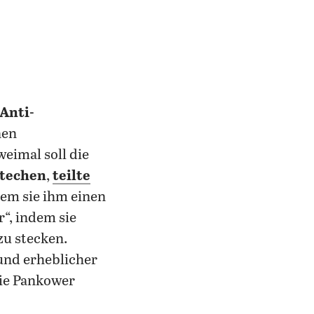
Anti-
nen
eimal soll die
techen
,
teilte
dem sie ihm einen
“, indem sie
zu stecken.
und erheblicher
Die Pankower