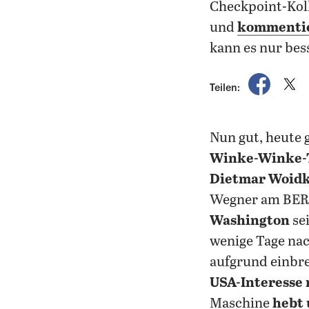
Checkpoint-Koll
und
kommentier
kann es nur bes
auf Fac
a
Teilen:
Nun gut, heute 
Winke-Winke-
Dietmar Woid
Wegner am BER 
Washington
sei
wenige Tage na
aufgrund einbr
USA-Interesse
Maschine
hebt 