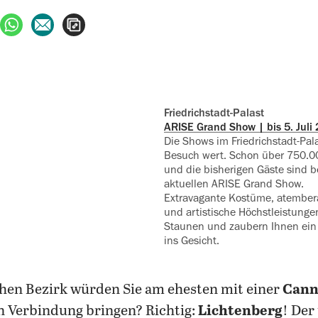
ebook teilen
uf X teilen
per WhatsApp teilen
per E-Mail teilen
Artikel aufrufen
Friedrichstadt-Palast
ARISE Grand Show | bis 5. Juli 
Die Shows im Friedrichstadt-Pal
Besuch wert. Schon über 750.00
und die bisherigen Gäste sind b
aktuellen ARISE Grand Show.
Extravagante Kostüme, atembe
und artistische Höchstleistunge
Staunen und zaubern Ihnen ein 
ins Gesicht.
hen Bezirk würden Sie am ehesten mit einer
Cann
n Verbindung bringen? Richtig:
Lichtenberg
! Der