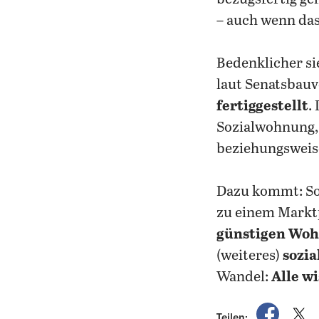
– auch wenn das
Bedenklicher si
laut Senatsbau
fertiggestellt
.
Sozialwohnung
beziehungsweis
Dazu kommt: So
zu einem Markt
günstigen Wo
(weiteres)
sozia
Wandel:
Alle w
auf Fac
a
Teilen: