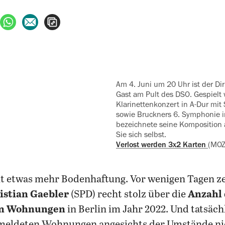
ebook teilen
uf X teilen
per WhatsApp teilen
per E-Mail teilen
Artikel aufrufen
Am 4. Juni um 20 Uhr ist der Dirigent Tomáš Hanus zu
Gast am Pult des DSO. Gespielt
Klarinettenkonzert in A-Dur mit 
sowie Bruckners 6. Symphonie in
bezeichnete seine Komposition 
Sie sich selbst.
Verlost werden 3x2 Karten
(MO
it etwas mehr Bodenhaftung. Vor wenigen Tagen ze
istian Gaebler
(SPD) recht stolz über die
Anzahl 
ten Wohnungen
in Berlin im Jahr 2022. Und tatsäch
emeldeten Wohnungen angesichts der Umstände nic