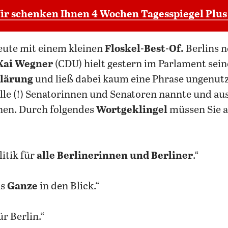
ir schenken Ihnen 4 Wochen Tagesspiegel Plus
heute mit einem kleinen
Floskel-Best-Of.
Berlins 
Kai Wegner
(CDU) hielt gestern im Parlament sein
lärung
und ließ dabei kaum eine Phrase ungenutzt.
le (!) Senatorinnen und Senatoren nannte und aus
nen. Durch folgendes
Wortgeklingel
müssen Sie a
itik für
alle Berlinerinnen und Berliner
.“
as
Ganze
in den Blick.“
ür Berlin.“