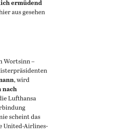
lich ermüdend
 hier aus gesehen
im Wortsinn –
isterpräsidenten
mann
, wird
n nach
die Lufthansa
erbindung
ie scheint das
e United-Airlines-