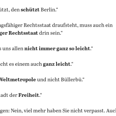
ützt, den
schützt
Berlin.“
gsfähiger Rechtsstaat draufsteht, muss auch ein
ger Rechtsstaat
drin sein.“
s uns allen
nicht immer ganz so leicht
.“
acht es einem auch
ganz leicht
.“
Weltmetropole
und nicht Büllerbü.“
Stadt der
Freiheit
.“
ragen: Nein, viel mehr haben Sie nicht verpasst. Au