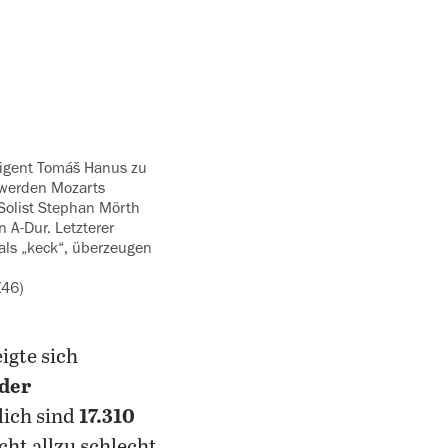
 werden Mozarts
Solist ‍Stephan Mörth
 A-Dur. Letzterer
als „keck“, überzeugen
Z46)
igte sich
der
lich sind
17.310
ht allzu schlecht