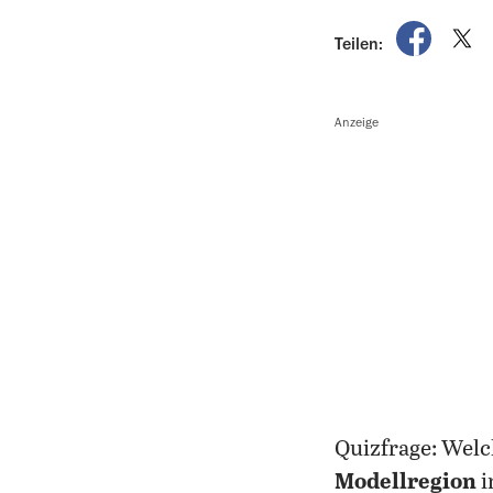
auf Fac
a
Teilen:
Anzeige
Quizfrage: Welc
Modellregion
i