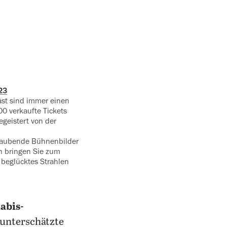
23
ast sind immer einen
0 verkaufte Tickets
egeistert von der
raubende Bühnenbilder
n bringen Sie zum
‍beglücktes Strahlen
abis-
 unterschätzte