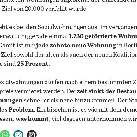
 Ziel von 20.000 verfehlt wurde.
eht es bei den Sozialwohnungen aus. Im vergange
verwaltung gerade einmal
1.730 geförderte Woh
 Damit ist nur
jede zehnte neue Wohnung
in Berl
,
Ziel
sowohl der alten als auch der neuen Koaliti
e sind
25 Prozent
.
zialwohnungen dürfen nach einem bestimmten Z
preis vermietet werden. Derzeit
sinkt der Bestan
hnungen
schneller als neue hinzukommen. Der Sta
les Problem
. Ein bisschen ist es wie mit dem dem
issen, was kommt
, viel dagegen unternommen wir
ebook teilen
uf X teilen
per WhatsApp teilen
per E-Mail teilen
Artikel aufrufen