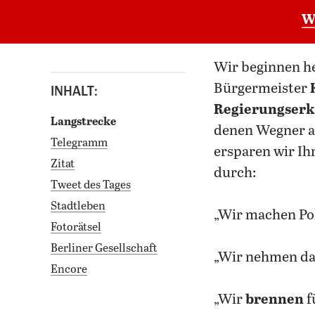
W
Wir beginnen 
Bürgermeister
INHALT:
Regierungserk
Langstrecke
denen Wegner al
Telegramm
ersparen wir Ih
Zitat
durch:
Tweet des Tages
Stadtleben
„Wir machen Pol
Fotorätsel
Berliner Gesellschaft
„Wir nehmen d
Encore
„Wir
brennen
f