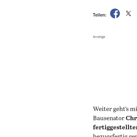
auf Fac
a
Teilen:
Anzeige
Weiter geht’s m
Bausenator
Chr
fertiggestell
bezugsfertig g