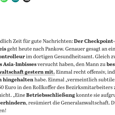
ndlich Zeit für gute Nachrichten:
Der Checkpoint-
eis
geht heute nach Pankow. Genauer gesagt an ei
ontrolleur
im dortigen Gesundheitsamt. Gleich zw
s Asia-Imbisses
versucht haben, den Mann zu
bes
altschaft gestern mit.
Einmal recht offensiv, in
n hingehalten
habe. Einmal „vermeintlich subtiler
50 Euro in den Rollkoffer des Bezirksmitarbeiters 
nicht. „Eine
Betriebsschließung
konnte sie aufgr
verhindern
, resümiert die Generalanwaltschaft. 
en!