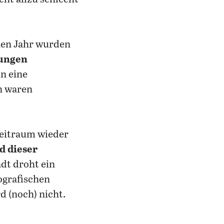
nen Jahr wurden
nungen
in eine
on waren
eitraum wieder
d dieser
dt droht ein
ografischen
d (noch) nicht.