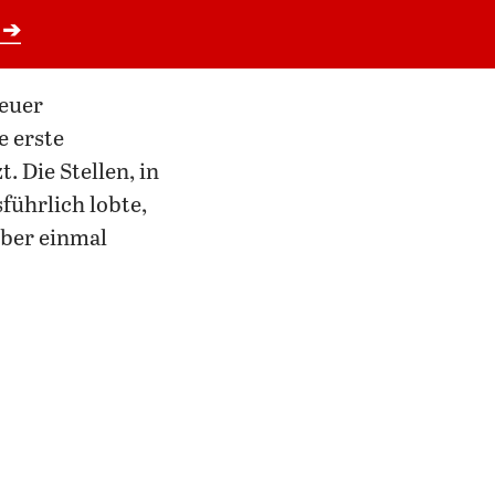
 ➔
neuer
e erste
 Die Stellen, in
führlich lobte,
ber einmal